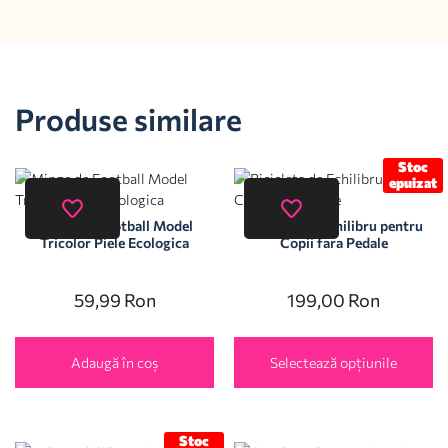
Produse similare
Stoc
epuizat
Minge de Football Model
Bicicleta de Echilibru pentru
Tricolor Piele Ecologica
Copii fara Pedale
59,99
Ron
199,00
Ron
Adaugă în coș
Selectează opțiunile
Stoc