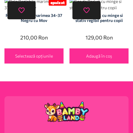
epuizat
Role Reglabile marimea 34-37
Cos de Basket cu minge si
Negru cu Mov
stativ reglbil pentru copii
210,00
Ron
129,00
Ron
Selectează opțiunile
Adaugă în coș