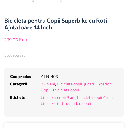
Bicicleta pentru Copii Superbike cu Roti
Ajutatoare 14 Inch
299,00
Ron
Stoc epuizat
Cod produs
ALN-403
Categorii
3 - 4 ani
,
Bicicletă copii
,
Jucarii Exterior
Copii
,
Tricicletă copii
Etichete
bicicleta copii 3 ani
,
bicicleta copii 4 ani
,
biciclete ieftine
,
cadou copii