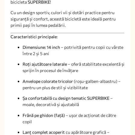
bicicleta
SUPERBIKE
!
Cu un design sportiv, culori vii și dotări practice pentru
siguranță și confort, această bicicletă este ideală pentru
primii pași în lumea pedalării.
Caracteristici principale:
Dimensiune: 14 inch
– potrivită pentru copii cu vârste
între 2 și 5 ani
Roți ajutătoare laterale
– oferă stabilitate excelentă și
sprijin în procesul de învățare
Anvelope colorate tricolor
(roșu-galben-albastru) –
pentru un plus de stil și vizibilitate
Șa confortabilă cu design tematic SUPERBIKE
–
moale, decorativă și ajustabilă
Frână pe ghidon (față)
– ușor de acționat de către
copil
Lanț complet acoperit
cu apărătoare grafică –