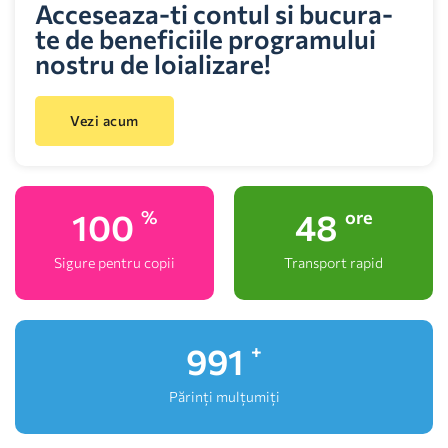
Acceseaza-ti contul si bucura-
te de beneficiile programului
nostru de loializare!
Vezi acum
100
48
%
ore
Sigure pentru copii
Transport rapid
1,000
+
Părinți mulțumiți