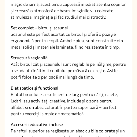
magic de iarnă, acest birou captează imediat atenția copiilor
și creează o atmosferă de basm. Imaginile viu colorate
stimulează imaginația și fac studiul mai distractiv.
Set complet – birou și scaunel
Scaunul este perfect asortat cu biroul și oferă o poziție
ergonomică pentru copil. Ambele piese sunt construite din
metal solid și materiale laminate, fiind rezistente în timp.
Structură reglabilă
Atât biroul cât și scaunelul sunt reglabile pe înălțime, pentru
a se adapta înălțimii copilului pe măsură ce crește. Astfel,
pot fi folosite o perioadă mai lungă de timp.
Blat spațios și funcțional
Blatul biroului este suficient de larg pentru cărți, caiete,
jucării sau activități creative. Include și o zonă pentru
alfabet și un abac colorat în partea superioară – perfect
pentru exerciții simple de matematică.
Accesorii educative incluse
Pe raftul superior se regăsește un
abac cu bile colorate
și un