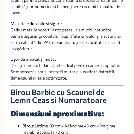
suport pentru creioane
, contribuind la dezvoltarea timpurie
a abilităților numerice și la menținerea ordinii în spațiul de
lucru.
Materiale durabile și sigure
Cadru metalic vopsit în roz pastel, cu muchii rotunjite
pentru siguranța copilului. Suprafața biroului și a scaunului
este realizată din PAL melaminat ușor de curățat, rezistent
la zgârieturi.
Ușor de montat și mutat
Design compact, dar stabil – ideal pentru camera copilului.
Se montează ușor și poate fi mutat cu ușurință datorită
dimensiunilor sale optimizate.
Birou Barbie cu Scaunel de
Lemn Ceas si Numaratoare
Dimensiuni aproximative:
Birou
: Lățime 60 cm x Adâncime 40 cm x Înălțime
reglabilă (până la 70 cm)