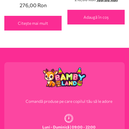
276,00
Ron
Adaugă în coș
Citește mai mult
Comandă produse pe care copilul tău să le adore
Luni - Duminică | 09:00 - 22:00