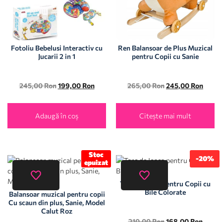
Fotoliu Bebelusi Interactiv cu
Ren Balansoar de Plus Muzical
Jucarii 2 in 1
pentru Copii cu Sanie
245,00
Ron
199,00
Ron
265,00
Ron
245,00
Ron
Adaugă în coș
Citește mai mult
Stoc
-20%
epuizat
Tarc de Joaca pentru Copii cu
Bile Colorate
Balansoar muzical pentru copii
Cu scaun din plus, Sanie, Model
Calut Roz
210,00
Ron
168,00
Ron