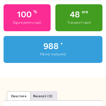
100
48
%
ore
Sigure pentru copii
Transport rapid
1,000
+
Părinți mulțumiți
Descriere
Recenzii (0)