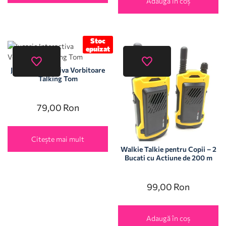
Adaugă în coș
Stoc
epuizat
Jucarie Interactiva Vorbitoare
Talking Tom
79,00
Ron
Citește mai mult
Walkie Talkie pentru Copii – 2
Bucati cu Actiune de 200 m
99,00
Ron
Adaugă în coș