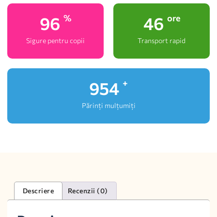
100
48
%
ore
Sigure pentru copii
Transport rapid
1,000
+
Părinți mulțumiți
Descriere
Recenzii (0)