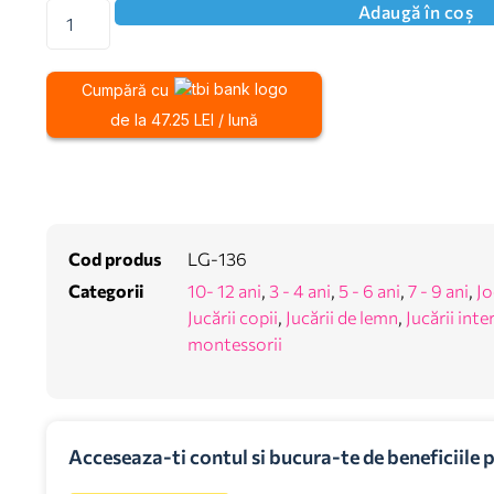
Adaugă în coș
Cumpără cu
de la 47.25 LEI / lună
Cod produs
LG-136
Categorii
10- 12 ani
,
3 - 4 ani
,
5 - 6 ani
,
7 - 9 ani
,
Jo
Jucării copii
,
Jucării de lemn
,
Jucării inte
montessorii
Acceseaza-ti contul si bucura-te de beneficiile 