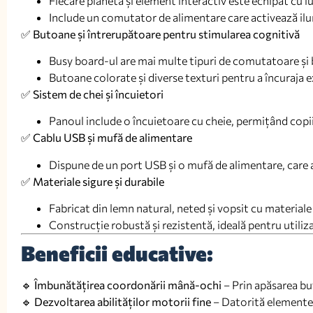
Fiecare planetă și element interactiv este echipat cu 
Include un comutator de alimentare care activează ilum
✅
Butoane și întrerupătoare pentru stimularea cognitivă
Busy board-ul are mai multe tipuri de comutatoare și b
Butoane colorate și diverse texturi pentru a încuraja e
✅
Sistem de chei și încuietori
Panoul include o încuietoare cu cheie, permițând copii
✅
Cablu USB și mufă de alimentare
Dispune de un port USB și o mufă de alimentare, care a
✅
Materiale sigure și durabile
Fabricat din lemn natural, neted și vopsit cu materiale
Construcție robustă și rezistentă, ideală pentru utiliz
Beneficii educative:
🔹
Îmbunătățirea coordonării mână-ochi
– Prin apăsarea b
🔹
Dezvoltarea abilităților motorii fine
– Datorită elementel