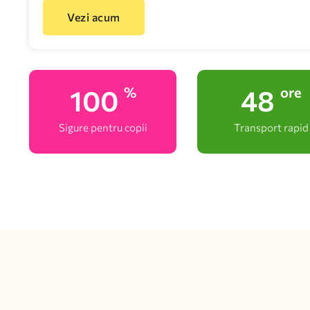
Vezi acum
100
48
%
ore
Sigure pentru copii
Transport rapid