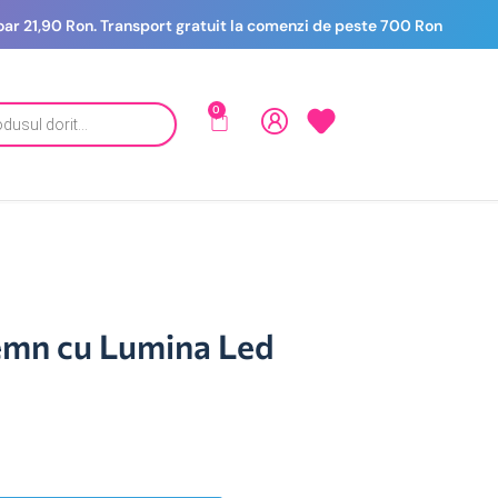
 doar 21,90 Ron. Transport gratuit la comenzi de peste 700 Ron
0
emn cu Lumina Led