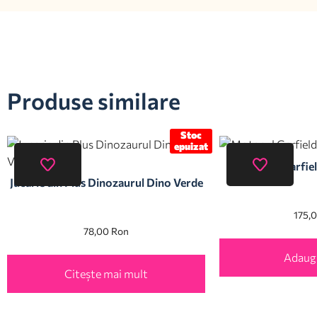
Produse similare
Stoc
epuizat
Motanul Garfiel
Jucarie din Plus Dinozaurul Dino Verde
175,
78,00
Ron
Adaugă
Citește mai mult