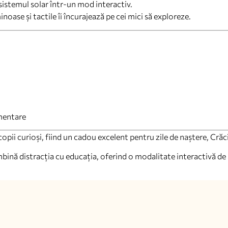
sistemul solar într-un mod interactiv.
oase și tactile îi încurajează pe cei mici să exploreze.
imentare
opii curioși, fiind un cadou excelent pentru zile de naștere, Crăc
ină distracția cu educația, oferind o modalitate interactivă de a