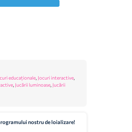
curi educaționale
,
Jocuri interactive
,
ractive
,
Jucării luminoase
,
Jucării
programului nostru de loializare!