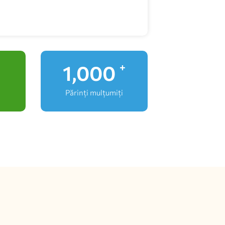
1,000
+
Părinți mulțumiți