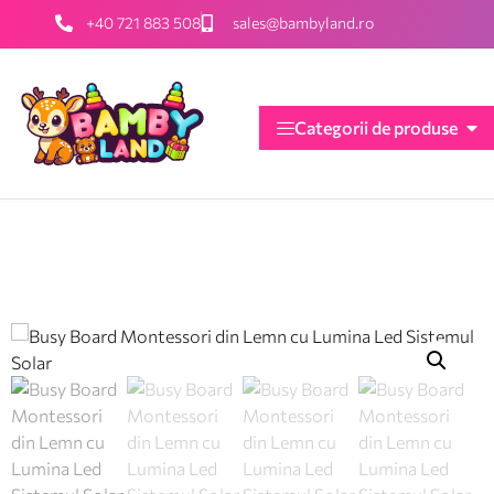
+40 721 883 508
sales@bambyland.ro
Categorii de produse