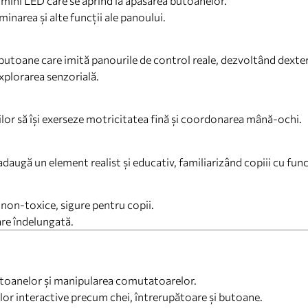
lumini LED care se aprind la apăsarea butoanelor.
inarea și alte funcții ale panoului.
utoane care imită panourile de control reale, dezvoltând dexterit
xplorarea senzorială.
lor să își exerseze motricitatea fină și coordonarea mână-ochi.
daugă un element realist și educativ, familiarizând copiii cu fun
 non-toxice, sigure pentru copii.
are îndelungată.
utoanelor și manipularea comutatoarelor.
or interactive precum chei, întrerupătoare și butoane.