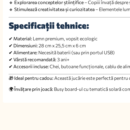
🔹
Explorarea conceptelor științifice
– Copiii învață despre 
🔹
Stimulează creativitatea și curiozitatea
– Elementele lumin
Specificații tehnice:
✔
Material:
Lemn premium, vopsit ecologic
✔
Dimensiuni:
28 cm x 25,5 cm x 6 cm
✔
Alimentare:
Necesită baterii (sau prin portul USB)
✔
Vârstă recomandată:
3 ani+
✔
Accesorii incluse:
Chei, butoane funcționale, cablu de al
🎁
Ideal pentru cadou:
Această jucărie este perfectă pentru c
🌍
Învățare prin joacă:
Busy board-ul cu tematică solară comb