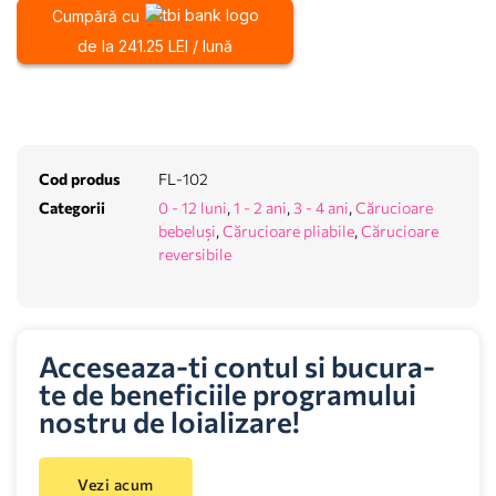
Cumpără cu
de la 241.25 LEI / lună
Cod produs
FL-102
Categorii
0 - 12 luni
,
1 - 2 ani
,
3 - 4 ani
,
Cărucioare
bebeluși
,
Cărucioare pliabile
,
Cărucioare
reversibile
Acceseaza-ti contul si bucura-
te de beneficiile programului
nostru de loializare!
Vezi acum