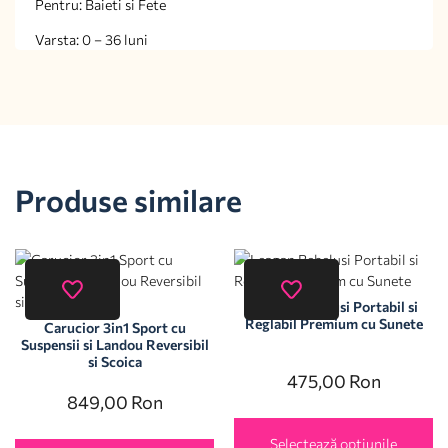
Pentru: Baieti si Fete
Varsta: 0 – 36 luni
Produse similare
Leagan Bebelusi Portabil si
Reglabil Premium cu Sunete
Carucior 3in1 Sport cu
Suspensii si Landou Reversibil
si Scoica
475,00
Ron
849,00
Ron
Selectează opțiunile