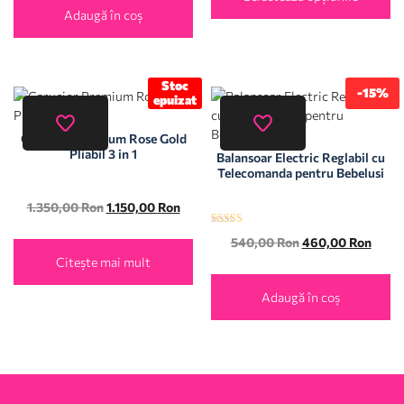
Adaugă în coș
Stoc
-15%
epuizat
Carucior Premium Rose Gold
Pliabil 3 in 1
Balansoar Electric Reglabil cu
Telecomanda pentru Bebelusi
1.350,00
Ron
1.150,00
Ron
Evaluat la
540,00
Ron
460,00
Ron
5.00
din 5
Citește mai mult
Adaugă în coș