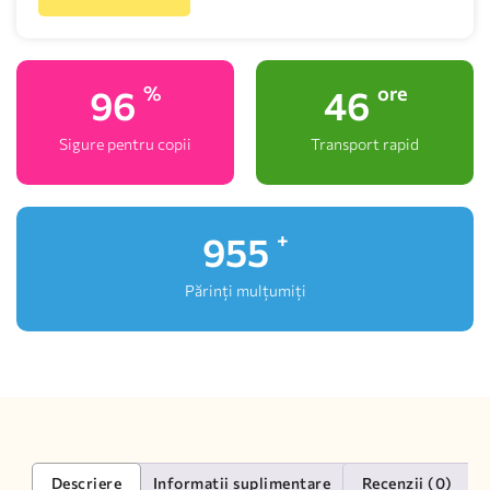
100
48
%
ore
Sigure pentru copii
Transport rapid
1,000
+
Părinți mulțumiți
Descriere
Informații suplimentare
Recenzii (0)