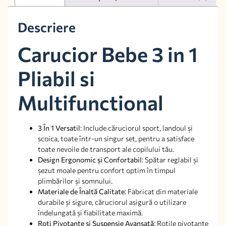
Descriere
Carucior Bebe 3 in 1
Pliabil si
Multifunctional
3 În 1 Versatil
: Include căruciorul sport, landoul și
scoica, toate într-un singur set, pentru a satisface
toate nevoile de transport ale copilului tău.
Design Ergonomic și Confortabil
: Spătar reglabil și
șezut moale pentru confort optim în timpul
plimbărilor și somnului.
Materiale de Înaltă Calitate
: Fabricat din materiale
durabile și sigure, căruciorul asigură o utilizare
îndelungată și fiabilitate maximă.
Roți Pivotante și Suspensie Avansată
: Roțile pivotante