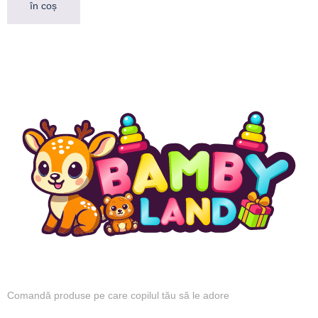
în coș
Comandă produse pe care copilul tău să le adore