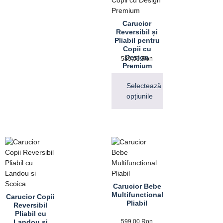
Carucior
Reversibil și
Pliabil pentru
Copii cu
Design
589,00
Ron
Premium
Selectează
opțiunile
Carucior Bebe
Multifunctional
Carucior Copii
Pliabil
Reversibil
Pliabil cu
Landou si
599,00
Ron