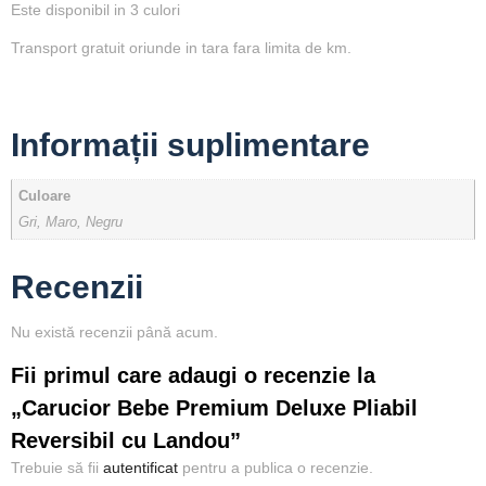
Este disponibil in 3 culori
Transport gratuit oriunde in tara fara limita de km.
Informații suplimentare
Culoare
Gri, Maro, Negru
Recenzii
Nu există recenzii până acum.
Fii primul care adaugi o recenzie la
„Carucior Bebe Premium Deluxe Pliabil
Reversibil cu Landou”
Trebuie să fii
autentificat
pentru a publica o recenzie.