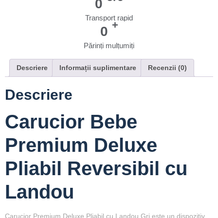
0
Transport rapid
+
0
Părinți mulțumiți
Descriere
Informații suplimentare
Recenzii (0)
Descriere
Carucior Bebe
Premium Deluxe
Pliabil Reversibil cu
Landou
Carucior Premium Deluxe Pliabil cu Landou Gri este un dispozitiv