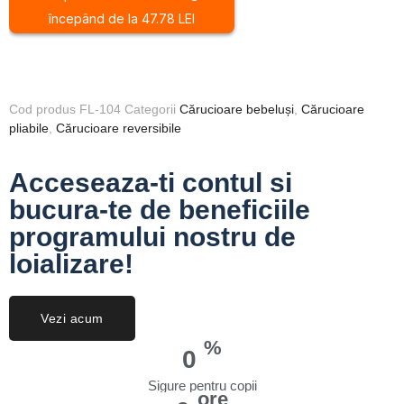
începând de la 47.78 LEI
Cod produs
FL-104
Categorii
Cărucioare bebeluși
,
Cărucioare
pliabile
,
Cărucioare reversibile
Acceseaza-ti contul si
bucura-te de beneficiile
programului nostru de
loializare!
Vezi acum
%
0
Sigure pentru copii
ore