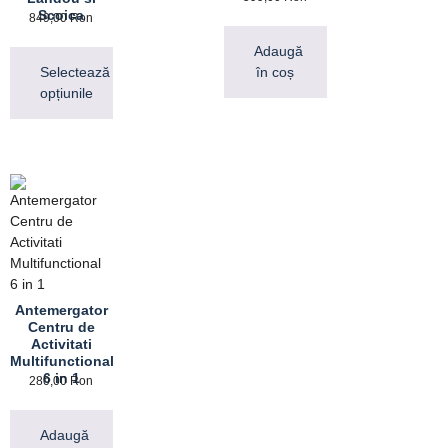
Scoica
849,00
Ron
Adaugă
Selectează
în coș
opțiunile
Antemergator
Centru de
Activitati
Multifunctional
6 in 1
280,00
Ron
Adaugă