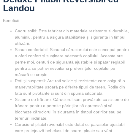
Landou
Beneficii :
Cadru solid: Este fabricat din materiale rezistente și durabile,
aluminiu, pentru a asigura stabilitatea și siguranța în timpul
utilizării.
Scaun confortabil: Scaunul căruciorului este conceput pentru
a oferi confort și susținere adecvată copilului. Aceasta are
perne moi, centuri de siguranță ajustabile și spătar reglabil
pentru a se potrivi nevoilor și preferințelor copilului pe
măsură ce crește.
Roți și suspensii: Are roti solide și rezistente care asigură o
manevrabilitate ușoară pe diferite tipuri de teren. Rotile din
fata sunt pivotante si sunt din spuma siliconata.
Sisteme de frânare: Căruciorul sunt prevăzute cu sisteme de
frânare pentru a permite părinților să oprească și să
blocheze căruciorul în siguranță în timpul opririlor sau pe
terenuri înclinate.
Caruciorul pliabil reversibil este dotat cu parasolar ajustabil
care protejează bebelusul de soare, ploaie sau vânt.