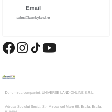
Email
sales@bambyland.ro​
Denumirea companiei: UNIVERSE LAND ONLINE S.R.L.
Adresa Sediului Social: Str. Mircea cel Mare 68, Braila, Braila,
810404