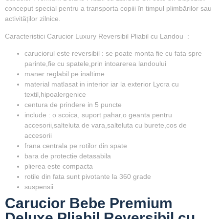
conceput special pentru a transporta copiii în timpul plimbărilor sau
activităților zilnice.
Caracteristici Carucior Luxury Reversibil Pliabil cu Landou :
caruciorul este reversibil : se poate monta fie cu fata spre
parinte,fie cu spatele,prin intoarerea landoului
maner reglabil pe inaltime
material matlasat in interior iar la exterior Lycra cu
textil,hipoalergenice
centura de prindere in 5 puncte
include : o scoica, suport pahar,o geanta pentru
accesorii,salteluta de vara,salteluta cu burete,cos de
accesorii
frana centrala pe rotilor din spate
bara de protectie detasabila
plierea este compacta
rotile din fata sunt pivotante la 360 grade
suspensii
Carucior Bebe Premium
Deluxe Pliabil Reversibil cu