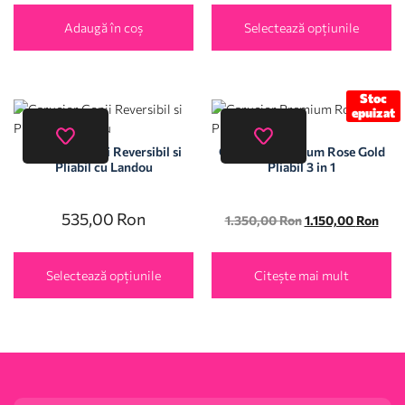
Adaugă în coș
Selectează opțiunile
Stoc
epuizat
Carucior Copii Reversibil si
Carucior Premium Rose Gold
Pliabil cu Landou
Pliabil 3 in 1
535,00
Ron
1.350,00
Ron
1.150,00
Ron
Selectează opțiunile
Citește mai mult