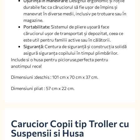
Ușurința în manevrare:
Designul ergonomic și roțile
durabile fac ca căruciorul să fie ușor de împins și
manevrat în diverse medii, inclusiv pe trotuare sau în
magazine.
Portabilitate:
Sistemul de pliere ușoară face
căruciorul ușor de transportat și depozitat, ceea ce
este util pentru familii active sau în călătorii.
Siguranță:
Centura de siguranță și construcția solidă
asigură siguranța copilului în timpul plimbărilor.
Include si o husa pentru picioruse,perfecta pentru
anotimpul rece!
Dimensiuni :deschis : 101 cm x 70 cm x 37 cm.
Dimensiuni pliat : 57 cm x 22 cm.
Carucior Copii tip Troller cu
Suspensii si Husa