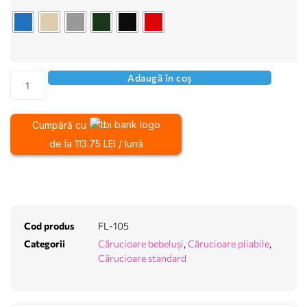
Adaugă în coș
Cumpără cu
de la 113.75 LEI / lună
Cod produs
FL-105
Categorii
Cărucioare bebeluși
,
Cărucioare pliabile
,
Cărucioare standard