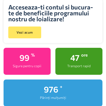
Acceseaza-ti contul si bucura-
te de beneficiile programului
nostru de loializare!
Vezi acum
100
48
%
ore
Sigure pentru copii
Transport rapid
1,000
+
Părinți mulțumiți