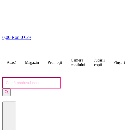
0,00
Ron
0
Coș
Camera
Jucării
Acasă
Magazin
Promoții
Plușuri
copilului
copii
Products
search