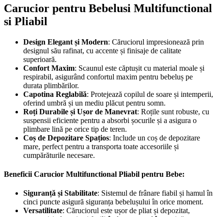
Carucior pentru Bebelusi Multifunctional
si Pliabil
Design Elegant și Modern
: Căruciorul impresionează prin
designul său rafinat, cu accente și finisaje de calitate
superioară.
Confort Maxim
: Scaunul este căptușit cu material moale și
respirabil, asigurând confortul maxim pentru bebeluș pe
durata plimbărilor.
Capotina Reglabilă
: Protejează copilul de soare și intemperii,
oferind umbră și un mediu plăcut pentru somn.
Roți Durabile și Ușor de Manevrat
: Roțile sunt robuste, cu
suspensii eficiente pentru a absorbi șocurile și a asigura o
plimbare lină pe orice tip de teren.
Coș de Depozitare Spațios
: Include un coș de depozitare
mare, perfect pentru a transporta toate accesoriile și
cumpărăturile necesare.
Beneficii Carucior Multifunctional Pliabil pentru Bebe:
Siguranță și Stabilitate
: Sistemul de frânare fiabil și hamul în
cinci puncte asigură siguranța bebelușului în orice moment.
Versatilitate
: Căruciorul este ușor de pliat și depozitat,