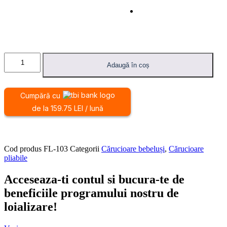
Cantitate
Carucior
Adaugă în coș
pentru
Bebelusi
Multifunctional
Cumpără cu
si
de la 159.75 LEI / lună
Pliabil
Cod produs
FL-103
Categorii
Cărucioare bebeluși
,
Cărucioare
pliabile
Acceseaza-ti contul si bucura-te de
beneficiile programului nostru de
loializare!