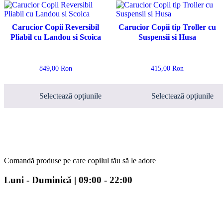
Carucior Copii Reversibil
Carucior Copii tip Troller cu
Pliabil cu Landou si Scoica
Suspensii si Husa
849,00
Ron
415,00
Ron
Selectează opțiunile
Selectează opțiunile
Acest
Acest
produs
produs
are
are
mai
mai
multe
multe
variații.
variații.
Comandă produse pe care copilul tău să le adore
Opțiunile
Opțiunile
pot
pot
Luni - Duminică | 09:00 - 22:00
fi
fi
alese
alese
în
în
pagina
pagina
produsului.
produsului.