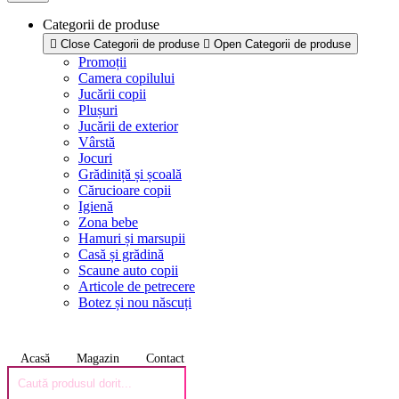
Categorii de produse
Close Categorii de produse
Open Categorii de produse
Promoții
Camera copilului
Jucării copii
Plușuri
Jucării de exterior
Vârstă
Jocuri
Grădiniță și școală
Cărucioare copii
Igienă
Zona bebe
Hamuri și marsupii
Casă și grădină
Scaune auto copii
Articole de petrecere
Botez și nou născuți
Acasă
Magazin
Contact
Products
search