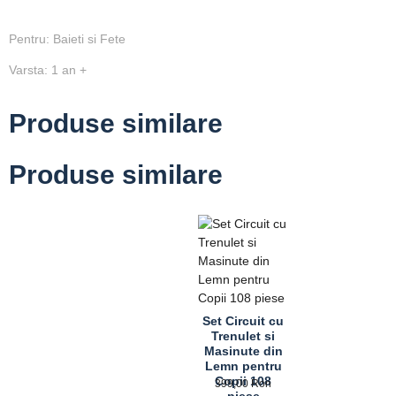
Pentru: Baieti si Fete
Varsta: 1 an +
Produse similare
Produse similare
Set Circuit cu
Trenulet si
Masinute din
Lemn pentru
Copii 108
399,00
Ron
piese