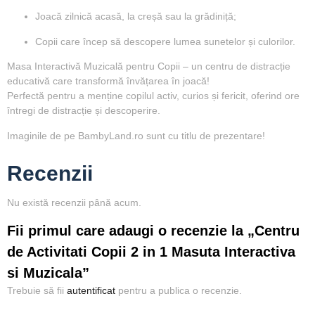
Joacă zilnică acasă, la creșă sau la grădiniță;
Copii care încep să descopere lumea sunetelor și culorilor.
Masa Interactivă Muzicală pentru Copii – un centru de distracție
educativă care transformă învățarea în joacă!
Perfectă pentru a menține copilul activ, curios și fericit, oferind ore
întregi de distracție și descoperire.
Imaginile de pe BambyLand.ro sunt cu titlu de prezentare!
Recenzii
Nu există recenzii până acum.
Fii primul care adaugi o recenzie la „Centru
de Activitati Copii 2 in 1 Masuta Interactiva
si Muzicala”
Trebuie să fii
autentificat
pentru a publica o recenzie.