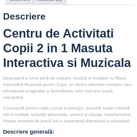
Descriere
Centru de Activitati
Copii 2 in 1 Masuta
Interactiva si Muzicala
Descoperă o lume plină de culoare, muzică și învățare cu
Masa
Interactivă Muzicală pentru Copii
, un centru educativ complex care
stimulează imaginația și dezvoltarea celor mici prin joacă
interactivă.
Concepută pentru copiii curioși și energici, această masă colorată
oferă multiple activități senzoriale, sonore și vizuale, transformând
fiecare moment de joacă într-o experiență distractivă și educativă.
Descriere generală: