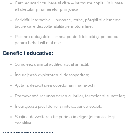
Cerc educativ cu litere și cifre
– introduce copilul în lumea
alfabetului și numerelor prin joacă;
Activități interactive
– butoane, rotițe, pârghii și elemente
tactile care dezvoltă abilitățile motorii fine;
Picioare detașabile
– masa poate fi folosită și pe podea
pentru bebelușii mai mici.
Beneficii educative:
Stimulează
simțul auditiv, vizual și tactil
;
Încurajează
explorarea și descoperirea
;
Ajută la
dezvoltarea coordonării mână-ochi
;
Promovează
recunoașterea culorilor, formelor și sunetelor
;
Încurajează
jocul de rol
și interacțiunea socială;
Susține
dezvoltarea timpurie a inteligenței muzicale și
cognitive
.