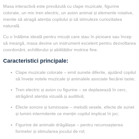
Masa interactivă este prevăzută cu
clape muzicale, figurine
colorate, un mic tren electric, un avion animat și elemente rotative
,
menite să atragă atenția copilului și să stimuleze curiozitatea
naturală.
Cu o înălțime ideală pentru micuții care stau în picioare sau încep
să meargă, masa devine un instrument excelent pentru dezvoltarea
coordonării, echilibrului și abilităților motrice fine.
Caracteristici principale:
Clape muzicale colorate
– emit sunete diferite, ajutând copilul
să învețe notele muzicale și animalele asociate fiecărei taste;
Tren electric și avion cu figurine
– se deplasează în cerc,
atrăgând atenția vizuală și auditivă;
Efecte sonore și luminoase
– melodii vesele, efecte de sunet
și lumini intermitente ce mențin copilul implicat în joc;
Figurine de animale drăgălașe
– pentru recunoașterea
formelor și stimularea jocului de rol;