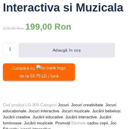
Interactiva si Muzicala
199,00
Ron
229,00
Ron
Adaugă în coș
Cumpără cu
de la 59.75 LEI / lună
Cod produs
LG-305
Categorii
Jocuri
,
Jocuri creativitate
,
Jocuri
educaționale
,
Jocuri interactive
,
Jocuri muzicale
,
Jucării bebeluși
,
Jucării creative
,
Jucării educative
,
Jucării interactive
,
Jucării
luminoase
,
Jucării muzicale
,
Promoții
Etichete
cadou copii
,
Joc