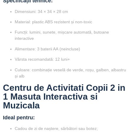
Specificații tehnice:
Dimensiuni:
34 × 34 × 28 cm
Material:
plastic ABS rezistent și non-toxic
Funcții: lumini, sunete, mișcare automată, butoane
interactive
Alimentare:
3 baterii AA
(neincluse)
Vârsta recomandată:
12 luni+
Culoare: combinație veselă de verde, roșu, galben, albastru
și alb
Centru de Activitati Copii 2 in
1 Masuta Interactiva si
Muzicala
Ideal pentru:
Cadou de zi de naștere, sărbători sau botez;