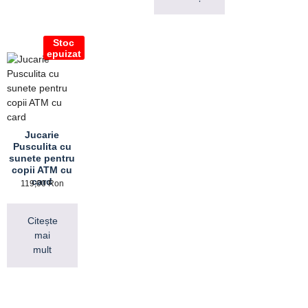
Stoc
epuizat
Jucarie
Pusculita cu
sunete pentru
copii ATM cu
card
119,00
Ron
Citește
mai
mult