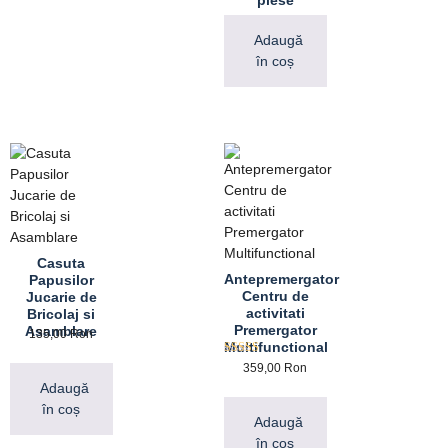
Adaugă
în coș
Casuta
Antepremergator
Papusilor
Centru de
Jucarie de
activitati
Bricolaj si
Premergator
Asamblare
135,00
Ron
Multifunctional
Evaluat la
359,00
Ron
5.00
Adaugă
din 5
în coș
Adaugă
în coș