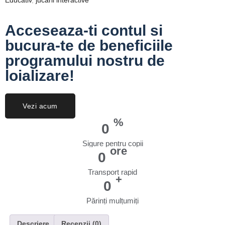
Educativ
,
jucarii interactive
Acceseaza-ti contul si
bucura-te de beneficiile
programului nostru de
loializare!
Vezi acum
%
0
Sigure pentru copii
ore
0
Transport rapid
+
0
Părinți mulțumiți
Descriere
Recenzii (0)