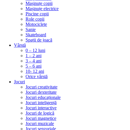
Mașinuțe copii
Mașinuțe electrice
Piscine copii
Role copii
Motociclete
Sanie
Skateboard
Spații de joacă
Vârstă
0 – 12 luni
1 – 2 ani
3 – 4 ani
5 – 6 ani
10- 12 ani
Orice vârstă
Jocuri
Jocuri creativitate
Jocuri dexteritate
Jocuri educaționale
Jocuri inteligență
Jocuri interactive
Jocuri de logică
Jocuri magnetice
Jocuri muzicale
Jocuri senzoriale