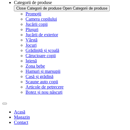
Categorii de produse
Close Categorii de produse
Open Categorii de produse
Promoții
Camera copilului
Jucării copii
Plușuri
Jucării de exterior
Vârstă
Jocuri
Grădiniță și școală
Cărucioare copii
Igienă
Zona bebe
Hamuri și marsupii
Casă și grădină
Scaune auto copii
Articole de petrecere
Botez și nou născuți
Acasă
Magazin
Contact