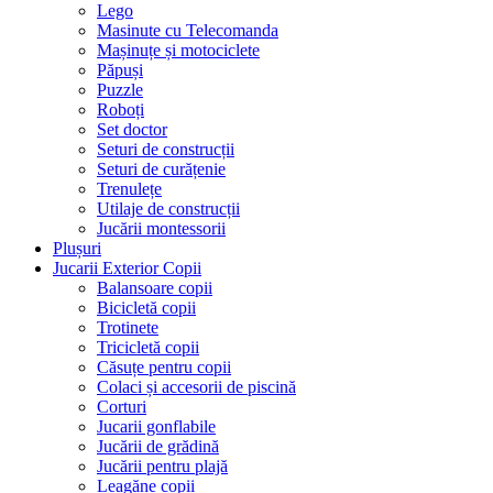
Lego
Masinute cu Telecomanda
Mașinuțe și motociclete
Păpuși
Puzzle
Roboți
Set doctor
Seturi de construcții
Seturi de curățenie
Trenulețe
Utilaje de construcții
Jucării montessorii
Plușuri
Jucarii Exterior Copii
Balansoare copii
Bicicletă copii
Trotinete
Tricicletă copii
Căsuțe pentru copii
Colaci și accesorii de piscină
Corturi
Jucarii gonflabile
Jucării de grădină
Jucării pentru plajă
Leagăne copii