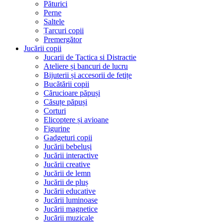
Păturici
Perne
Saltele
Țarcuri copii
Premergător
Jucării copii
Jucarii de Tactica si Distractie
Ateliere și bancuri de lucru
Bijuterii și accesorii de fetițe
Bucătării copii
Cărucioare păpuși
Căsuțe păpuși
Corturi
Elicoptere și avioane
Figurine
Gadgeturi copii
Jucării bebeluși
Jucării interactive
Jucării creative
Jucării de lemn
Jucării de pluș
Jucării educative
Jucării luminoase
Jucării magnetice
Jucării muzicale