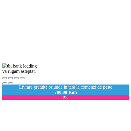
va rugam asteptati
Livrare gratuită oriunde in tara la comenzi de peste
700,00
Ron
0%