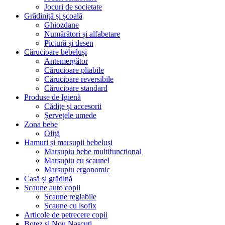
Jocuri de societate
Grădiniță și școală
Ghiozdane
Numărători și alfabetare
Pictură și desen
Cărucioare bebeluși
Antemergător
Cărucioare pliabile
Cărucioare reversibile
Cărucioare standard
Produse de Igienă
Cădițe și accesorii
Șervețele umede
Zona bebe
Oliță
Hamuri și marsupii bebeluși
Marsupiu bebe multifunctional
Marsupiu cu scaunel
Marsupiu ergonomic
Casă și grădină
Scaune auto copii
Scaune reglabile
Scaune cu isofix
Articole de petrecere copii
Botez si Nou Nascuti