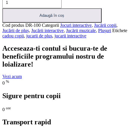
Adaugă în coș
Cod produs
DR-100
Categorii
Jocuri interactive
,
Jucării copii
,
Jucării de pluș
,
Jucării interactive
,
Jucării muzicale
,
Plușuri
Etichete
cadou copii
,
jucarii de plus
,
jucarii interactive
Acceseaza-ti contul si bucura-te de
beneficiile programului nostru de
loializare!
Vezi acum
%
0
Sigure pentru copii
ore
0
Transport rapid