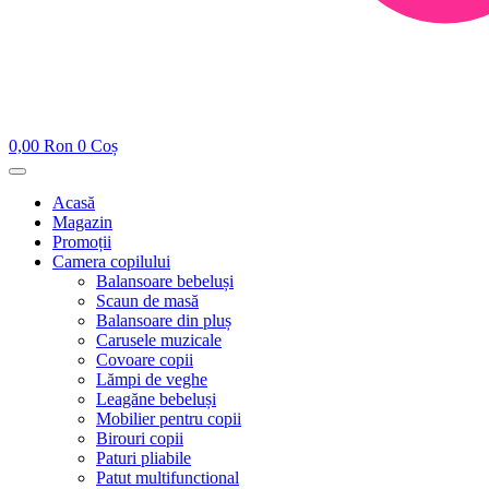
0,00
Ron
0
Coș
Acasă
Magazin
Promoții
Camera copilului
Balansoare bebeluși
Scaun de masă
Balansoare din pluș
Carusele muzicale
Covoare copii
Lămpi de veghe
Leagăne bebeluși
Mobilier pentru copii
Birouri copii
Paturi pliabile
Patut multifunctional