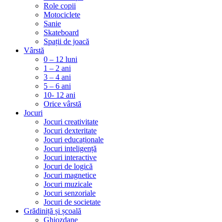
Role copii
Motociclete
Sanie
Skateboard
Spații de joacă
Vârstă
0 – 12 luni
1 – 2 ani
3 – 4 ani
5 – 6 ani
10- 12 ani
Orice vârstă
Jocuri
Jocuri creativitate
Jocuri dexteritate
Jocuri educaționale
Jocuri inteligență
Jocuri interactive
Jocuri de logică
Jocuri magnetice
Jocuri muzicale
Jocuri senzoriale
Jocuri de societate
Grădiniță și școală
Ghiozdane