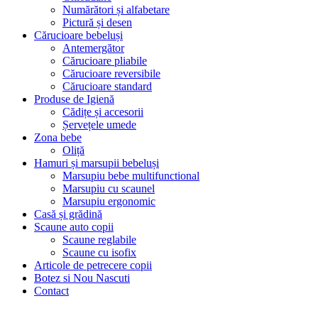
Numărători și alfabetare
Pictură și desen
Cărucioare bebeluși
Antemergător
Cărucioare pliabile
Cărucioare reversibile
Cărucioare standard
Produse de Igienă
Cădițe și accesorii
Șervețele umede
Zona bebe
Oliță
Hamuri și marsupii bebeluși
Marsupiu bebe multifunctional
Marsupiu cu scaunel
Marsupiu ergonomic
Casă și grădină
Scaune auto copii
Scaune reglabile
Scaune cu isofix
Articole de petrecere copii
Botez si Nou Nascuti
Contact