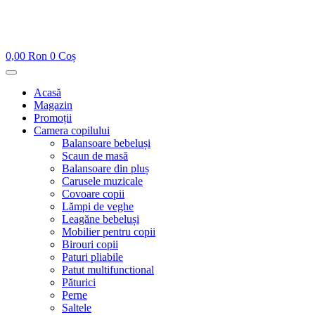
0,00
Ron
0
Coș
Acasă
Magazin
Promoții
Camera copilului
Balansoare bebeluși
Scaun de masă
Balansoare din pluș
Carusele muzicale
Covoare copii
Lămpi de veghe
Leagăne bebeluși
Mobilier pentru copii
Birouri copii
Paturi pliabile
Patut multifunctional
Păturici
Perne
Saltele