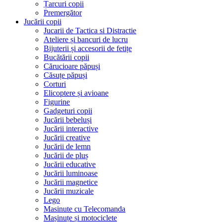
Țarcuri copii
Premergător
Jucării copii
Jucarii de Tactica si Distractie
Ateliere și bancuri de lucru
Bijuterii și accesorii de fetițe
Bucătării copii
Cărucioare păpuși
Căsuțe păpuși
Corturi
Elicoptere și avioane
Figurine
Gadgeturi copii
Jucării bebeluși
Jucării interactive
Jucării creative
Jucării de lemn
Jucării de pluș
Jucării educative
Jucării luminoase
Jucării magnetice
Jucării muzicale
Lego
Masinute cu Telecomanda
Mașinuțe și motociclete