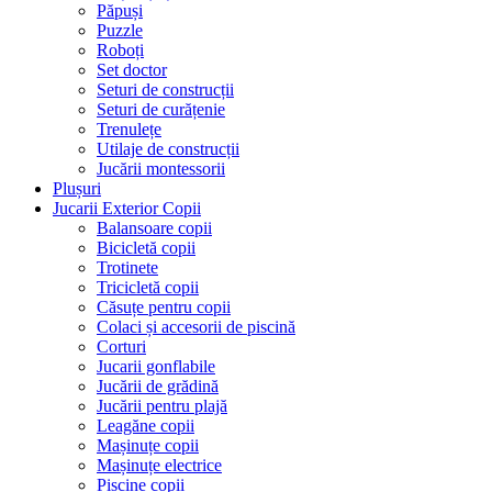
Păpuși
Puzzle
Roboți
Set doctor
Seturi de construcții
Seturi de curățenie
Trenulețe
Utilaje de construcții
Jucării montessorii
Plușuri
Jucarii Exterior Copii
Balansoare copii
Bicicletă copii
Trotinete
Tricicletă copii
Căsuțe pentru copii
Colaci și accesorii de piscină
Corturi
Jucarii gonflabile
Jucării de grădină
Jucării pentru plajă
Leagăne copii
Mașinuțe copii
Mașinuțe electrice
Piscine copii