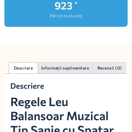
1,000
+
Părinți mulțumiți
Descriere
Informații suplimentare
Recenzii (0)
Descriere
Regele Leu
Balansoar Muzical
Tip Sanie cu Spatar