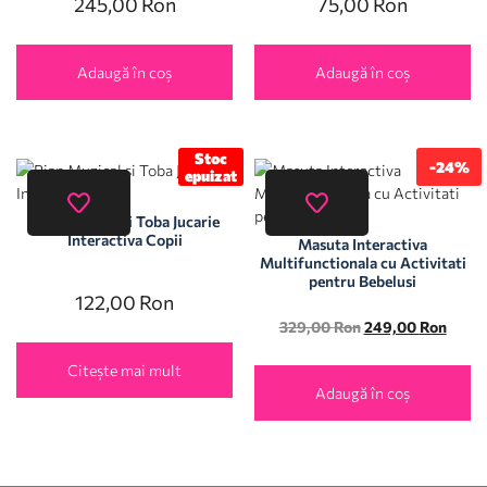
245,00
Ron
75,00
Ron
Adaugă în coș
Adaugă în coș
Stoc
-24%
epuizat
Pian Muzical si Toba Jucarie
Interactiva Copii
Masuta Interactiva
Multifunctionala cu Activitati
pentru Bebelusi
122,00
Ron
329,00
Ron
249,00
Ron
Citește mai mult
Adaugă în coș