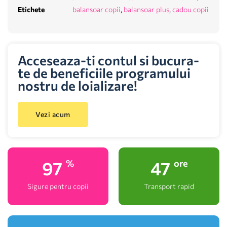
Etichete
balansoar copii
,
balansoar plus
,
cadou copii
Acceseaza-ti contul si bucura-
te de beneficiile programului
nostru de loializare!
Vezi acum
100
48
%
ore
Sigure pentru copii
Transport rapid