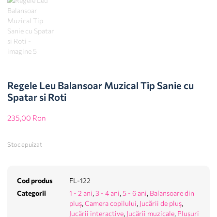
Regele Leu Balansoar Muzical Tip Sanie cu
Spatar si Roti
235,00
Ron
Stoc epuizat
Cod produs
FL-122
Categorii
1 - 2 ani
,
3 - 4 ani
,
5 - 6 ani
,
Balansoare din
pluș
,
Camera copilului
,
Jucării de pluș
,
Jucării interactive
,
Jucării muzicale
,
Plușuri