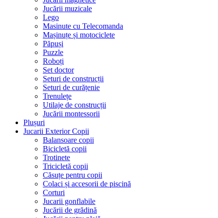
Jucării muzicale
Lego
Masinute cu Telecomanda
Mașinuțe și motociclete
Păpuși
Puzzle
Roboți
Set doctor
Seturi de construcții
Seturi de curățenie
Trenulețe
Utilaje de construcții
Jucării montessorii
Plușuri
Jucarii Exterior Copii
Balansoare copii
Bicicletă copii
Trotinete
Tricicletă copii
Căsuțe pentru copii
Colaci și accesorii de piscină
Corturi
Jucarii gonflabile
Jucării de grădină