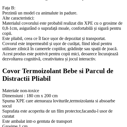
Fața B:
Prezintă un model cu animalute in padure.
Alte caracteristici:
Materialul covorului este probabil realizat din XPE cu o grosime de
0,8-1cm, asigurând o suprafață moale, confortabilă și sigură pentru
copii.
Este pliabil, ceea ce îl face ușor de depozitat și transportat.
Covorul este impermeabil și ușor de curățat, fiind ideal pentru
utilizare zilnică în camerele copiilor, grădinițe sau spații de joacă.
Acest produs este potrivit pentru copii mici, deoarece încurajează
dezvoltarea cognitivă, creativitatea și jocul interactiv.
Covor Termoizolant Bebe si Parcul de
Distractii Pliabil
Materiale non-toxice
Dimensiuni : 180 cm x 200 cm
Spuma XPE care atenueaza loviturile,termoizolanta si absoarbe
socul
Suprafata este acoperita de un film protector,facandu-l usor de
curatat
Este ambalat intr-o gentuta de transport
Grosime 1 cm