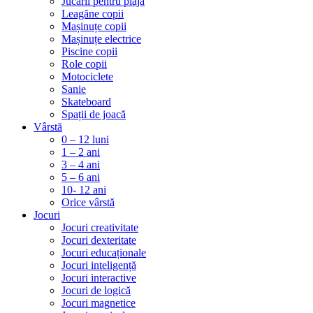
Jucării pentru plajă
Leagăne copii
Mașinuțe copii
Mașinuțe electrice
Piscine copii
Role copii
Motociclete
Sanie
Skateboard
Spații de joacă
Vârstă
0 – 12 luni
1 – 2 ani
3 – 4 ani
5 – 6 ani
10- 12 ani
Orice vârstă
Jocuri
Jocuri creativitate
Jocuri dexteritate
Jocuri educaționale
Jocuri inteligență
Jocuri interactive
Jocuri de logică
Jocuri magnetice