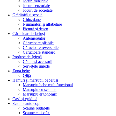
Jocuri muzicale
Jocuri senzoriale
Jocuri de societate
Grădiniță și școală
Ghiozdane
Numărători și alfabetare
Pictură și desen
Cărucioare bebeluși
Antemergător
Cărucioare pliabile
Cărucioare reversibile
Cărucioare standard
Produse de Igienă
Cădițe și accesorii
Șervețele umede
Zona bebe
Oliță
Hamuri și marsupii bebeluși
Marsupiu bebe multifunctional
Marsupiu cu scaunel
Marsupiu ergonomic
Casă și grădină
Scaune auto copii
Scaune reglabile
Scaune cu isofix