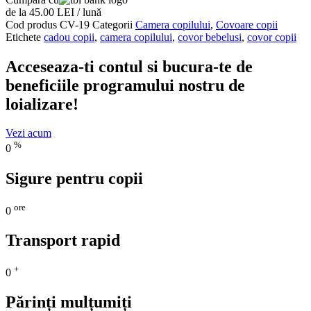
de la 45.00 LEI / lună
Cod produs
CV-19
Categorii
Camera copilului
,
Covoare copii
Etichete
cadou copii
,
camera copilului
,
covor bebelusi
,
covor copii
Acceseaza-ti contul si bucura-te de
beneficiile programului nostru de
loializare!
Vezi acum
%
0
Sigure pentru copii
ore
0
Transport rapid
+
0
Părinți mulțumiți