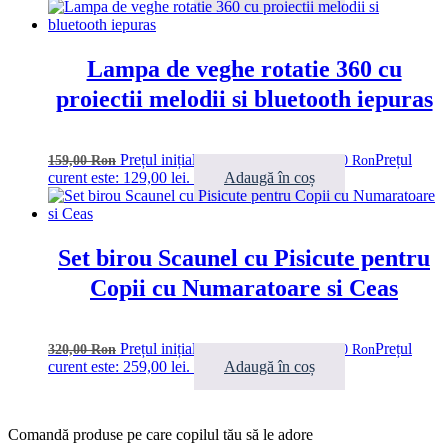
Lampa de veghe rotatie 360 cu
proiectii melodii si bluetooth iepuras
Prețul inițial a fost: 159,00 lei.
Prețul
159,00
Ron
129,00
Ron
curent este: 129,00 lei.
Adaugă în coș
Set birou Scaunel cu Pisicute pentru
Copii cu Numaratoare si Ceas
Prețul inițial a fost: 320,00 lei.
Prețul
320,00
Ron
259,00
Ron
curent este: 259,00 lei.
Adaugă în coș
Comandă produse pe care copilul tău să le adore