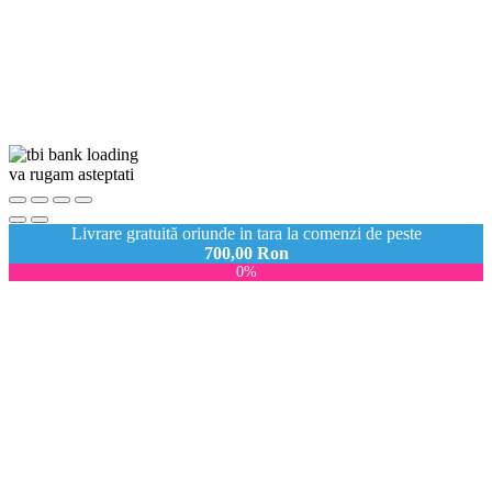
va rugam asteptati
Livrare gratuită oriunde in tara la comenzi de peste
700,00
Ron
0%