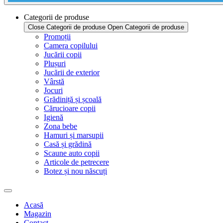
Categorii de produse
Close Categorii de produse
Open Categorii de produse
Promoții
Camera copilului
Jucării copii
Plușuri
Jucării de exterior
Vârstă
Jocuri
Grădiniță și școală
Cărucioare copii
Igienă
Zona bebe
Hamuri și marsupii
Casă și grădină
Scaune auto copii
Articole de petrecere
Botez și nou născuți
Acasă
Magazin
Contact