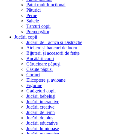
Patut multifunctional
Păturici
Perne
Saltele
Țarcuri copii
Premergător
Jucării copii
Jucarii de Tactica si Distractie
Ateliere și bancuri de lucru
Bijuterii și accesorii de fetițe
Bucătării copii
Cărucioare păpuși
Căsuțe păpuși
Corturi
Elicoptere și avioane
Figurine
Gadgeturi copii
Jucării bebeluși
Jucării interactive
Jucării creative
Jucării de lemn
Jucării de pluș
Jucării educative
Jucării luminoase
Jucării magnetice