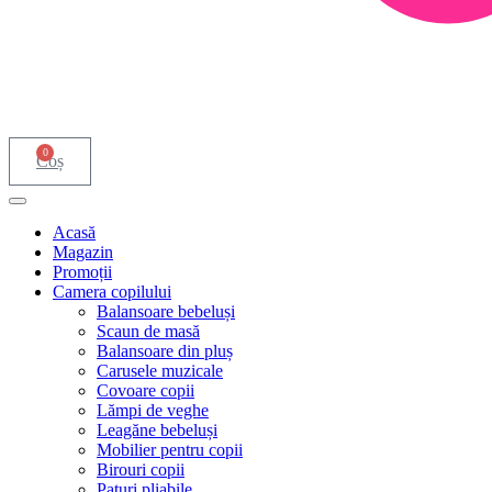
0
Coș
Acasă
Magazin
Promoții
Camera copilului
Balansoare bebeluși
Scaun de masă
Balansoare din pluș
Carusele muzicale
Covoare copii
Lămpi de veghe
Leagăne bebeluși
Mobilier pentru copii
Birouri copii
Paturi pliabile