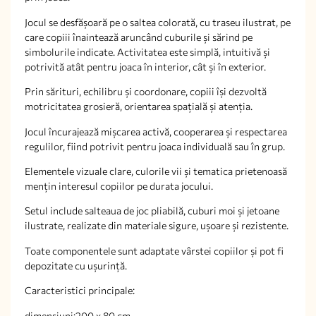
Jocul se desfășoară pe o saltea colorată, cu traseu ilustrat, pe
care copiii înaintează aruncând cuburile și sărind pe
simbolurile indicate. Activitatea este simplă, intuitivă și
potrivită atât pentru joaca în interior, cât și în exterior.
Prin sărituri, echilibru și coordonare, copiii își dezvoltă
motricitatea grosieră, orientarea spațială și atenția.
Jocul încurajează mișcarea activă, cooperarea și respectarea
regulilor, fiind potrivit pentru joaca individuală sau în grup.
Elementele vizuale clare, culorile vii și tematica prietenoasă
mențin interesul copiilor pe durata jocului.
Setul include salteaua de joc pliabilă, cuburi moi și jetoane
ilustrate, realizate din materiale sigure, ușoare și rezistente.
Toate componentele sunt adaptate vârstei copiilor și pot fi
depozitate cu ușurință.
Caracteristici principale:
dimensiuni:200 x 80 cm