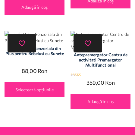
Adaugă în coș
Adaugă în coș
Jucarie Vulpe Senzoriala din
Plus pentru Bebelusi cu Sunete
Antepremergator Centru de
activitati Premergator
Multifunctional
88,00
Ron
Evaluat la
359,00
Ron
5.00
din 5
Selectează opțiunile
Adaugă în coș