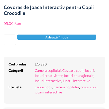
Covoras de Joaca Interactiv pentru Copii
Crocodile
99,00
Ron
Adaugă în coș
Cod produs
LG-320
Categorii
Camera copilului
,
Covoare copii
,
Jocuri
,
Jocuri creativitate
,
Jocuri educaționale
,
Jocuri interactive
,
Jucării interactive
Etichete
cadou copii
,
camera copilului
,
covor copii
,
jucarii interactive