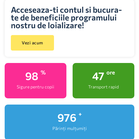
Acceseaza-ti contul si bucura-
te de beneficiile programului
nostru de loializare!
Vezi acum
100
48
%
ore
Sigure pentru copii
Transport rapid
1,000
+
Părinți mulțumiți