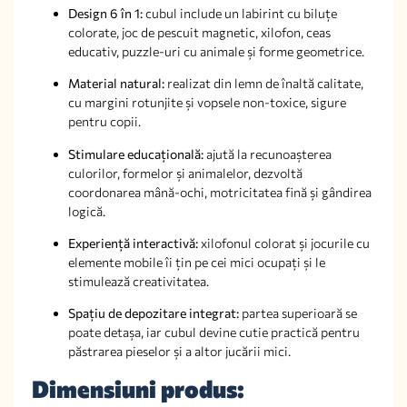
Design 6 în 1:
cubul include un labirint cu biluțe
colorate, joc de pescuit magnetic, xilofon, ceas
educativ, puzzle-uri cu animale și forme geometrice.
Material natural:
realizat din lemn de înaltă calitate,
cu margini rotunjite și vopsele non-toxice, sigure
pentru copii.
Stimulare educațională:
ajută la recunoașterea
culorilor, formelor și animalelor, dezvoltă
coordonarea mână-ochi, motricitatea fină și gândirea
logică.
Experiență interactivă:
xilofonul colorat și jocurile cu
elemente mobile îi țin pe cei mici ocupați și le
stimulează creativitatea.
Spațiu de depozitare integrat:
partea superioară se
poate detașa, iar cubul devine cutie practică pentru
păstrarea pieselor și a altor jucării mici.
Dimensiuni produs: