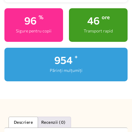
100
48
%
ore
Sigure pentru copii
Transport rapid
1,000
+
Părinți mulțumiți
Descriere
Recenzii (0)