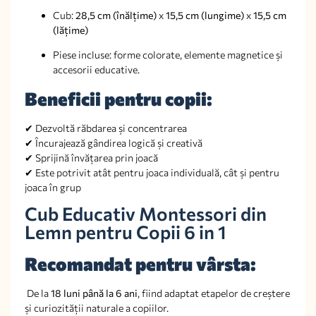
Cub:
28,5 cm (înălțime)
x
15,5 cm (lungime)
x
15,5 cm
(lățime)
Piese incluse: forme colorate, elemente magnetice și
accesorii educative.
Beneficii pentru copii:
✔ Dezvoltă răbdarea și concentrarea
✔ Încurajează gândirea logică și creativă
✔ Sprijină învățarea prin joacă
✔ Este potrivit atât pentru joaca individuală, cât și pentru
joaca în grup
Cub Educativ Montessori din
Lemn pentru Copii 6 in 1
Recomandat pentru vârsta:
De la
18 luni până la 6 ani
, fiind adaptat etapelor de creștere
și curiozității naturale a copiilor.