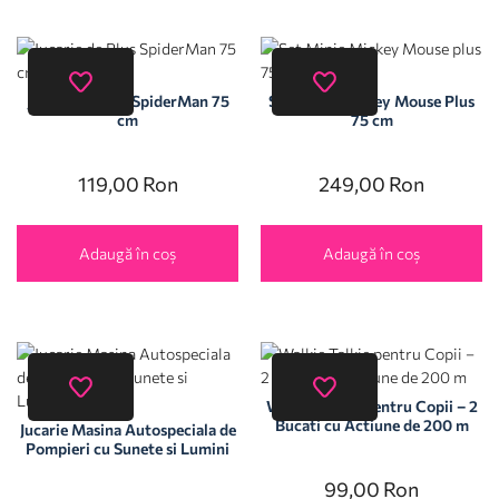
Jucarie de Plus SpiderMan 75
Set Minie Mickey Mouse Plus
cm
75 cm
119,00
Ron
249,00
Ron
Adaugă în coș
Adaugă în coș
Walkie Talkie pentru Copii – 2
Bucati cu Actiune de 200 m
Jucarie Masina Autospeciala de
Pompieri cu Sunete si Lumini
99,00
Ron