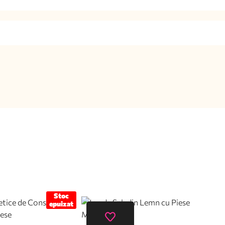
Stoc
epuizat