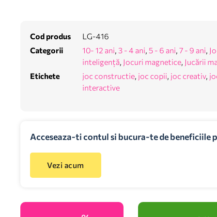
Cod produs
LG-416
Categorii
10- 12 ani
,
3 - 4 ani
,
5 - 6 ani
,
7 - 9 ani
,
Jo
inteligență
,
Jocuri magnetice
,
Jucării m
Etichete
joc constructie
,
joc copii
,
joc creativ
,
jo
interactive
Acceseaza-ti contul si bucura-te de beneficiile 
Vezi acum