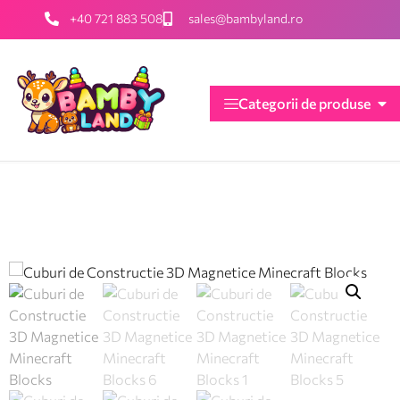
+40 721 883 508
sales@bambyland.ro
Categorii de produse