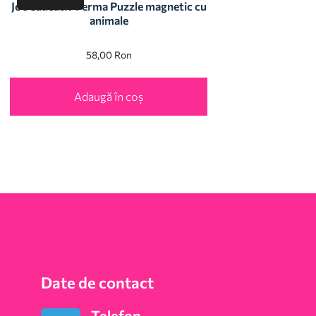
Joc educativ Ferma Puzzle magnetic cu
animale
58,00
Ron
Adaugă în coș
Date de contact
Telefon