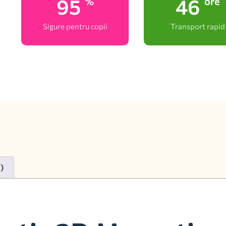
100
48
%
ore
Sigure pentru copii
Transport rapid
0)