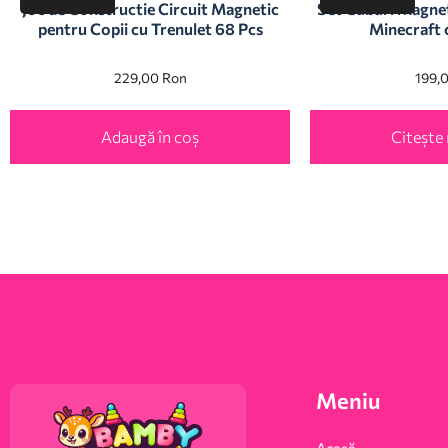
Joc de Constructie Circuit Magnetic
Set Cuburi Magnet
pentru Copii cu Trenulet 68 Pcs
Minecraft 
229,00
Ron
199,
Adaugă în coș
Citește
Meniu