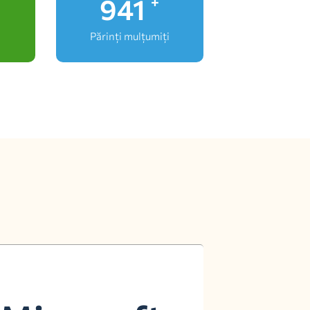
1,000
+
Părinți mulțumiți