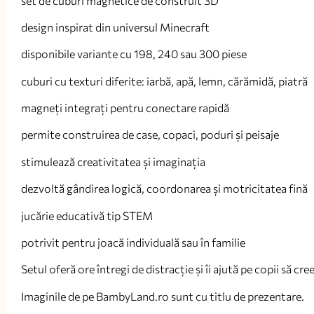
set de cuburi magnetice de construit 3D
design inspirat din universul Minecraft
disponibile variante cu 198, 240 sau 300 piese
cuburi cu texturi diferite: iarbă, apă, lemn, cărămidă, piatră
magneți integrați pentru conectare rapidă
permite construirea de case, copaci, poduri și peisaje
stimulează creativitatea și imaginația
dezvoltă gândirea logică, coordonarea și motricitatea fină
jucărie educativă tip STEM
potrivit pentru joacă individuală sau în familie
Setul oferă ore întregi de distracție și îi ajută pe copii să cr
Imaginile de pe BambyLand.ro sunt cu titlu de prezentare.