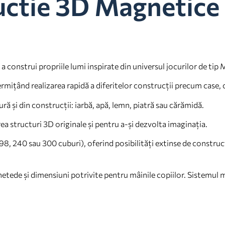
uctie 3D Magnetice
a construi propriile lumi inspirate din universul jocurilor de tip 
rmițând realizarea rapidă a diferitelor construcții precum case, c
ră și din construcții: iarbă, apă, lemn, piatră sau cărămidă.
a structuri 3D originale și pentru a-și dezvolta imaginația.
198, 240 sau 300 cuburi), oferind posibilități extinse de construcț
netede și dimensiuni potrivite pentru mâinile copiilor. Sistemul m