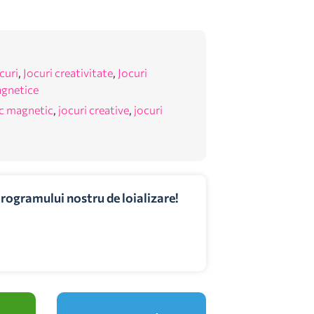
curi
,
Jocuri creativitate
,
Jocuri
agnetice
c magnetic
,
jocuri creative
,
jocuri
programului nostru de loializare!