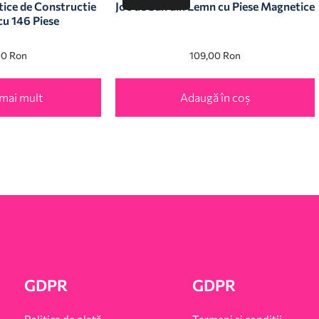
ice de Constructie
Joc de Sah din Lemn cu Piese Magnetice
cu 146 Piese
00
Ron
109,00
Ron
 mai mult
Adaugă în coș
GDPR
GDPR