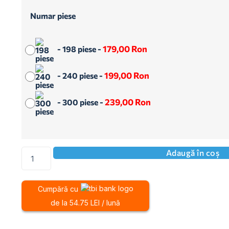
Numar piese
179,00
Ron
-
198 piese
-
199,00
Ron
-
240 piese
-
239,00
Ron
-
300 piese
-
Adaugă în coș
Cumpără cu
de la 54.75 LEI / lună