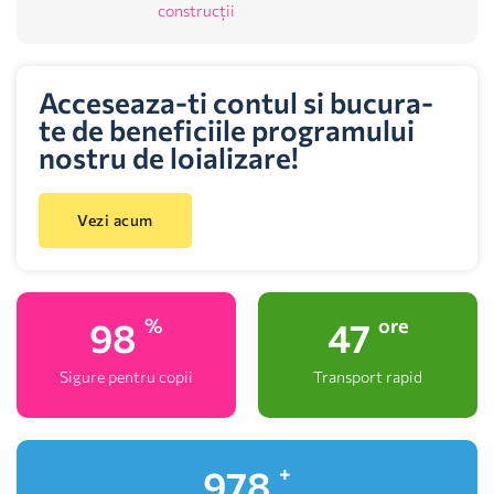
construcții
Acceseaza-ti contul si bucura-
te de beneficiile programului
nostru de loializare!
Vezi acum
100
48
%
ore
Sigure pentru copii
Transport rapid
1,000
+