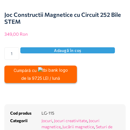
Joc Constructii Magnetice cu Circuit 252 Bile
STEM
349,00
Ron
Adaugă în coș
Cumpără cu
de la 97.25 LEI / lună
Cod produs
LG-115
Categorii
Jocuri
,
Jocuri creativitate
,
Jocuri
magnetice
,
Jucării magnetice
,
Seturi de