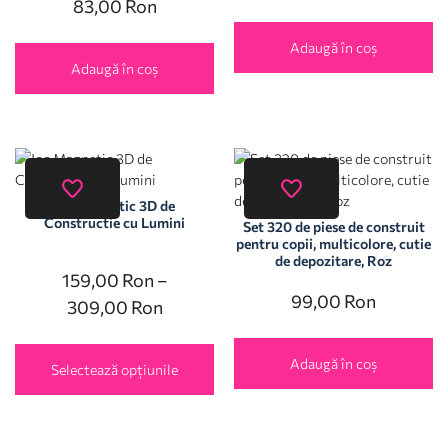
83,00
Ron
Adaugă în coș
Adaugă în coș
Joc Magnetic 3D de
Constructie cu Lumini
Set 320 de piese de construit
pentru copii, multicolore, cutie
de depozitare, Roz
159,00
Ron
–
99,00
Ron
309,00
Ron
Adaugă în coș
Selectează opțiunile