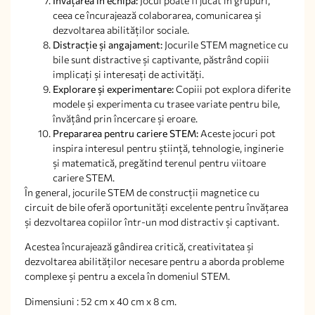
Învățarea în echipă:
Jocul poate fi jucat în grupuri,
ceea ce încurajează colaborarea, comunicarea și
dezvoltarea abilităților sociale.
Distracție și angajament:
Jocurile STEM magnetice cu
bile sunt distractive și captivante, păstrând copiii
implicați și interesați de activități.
Explorare și experimentare:
Copiii pot explora diferite
modele și experimenta cu trasee variate pentru bile,
învățând prin încercare și eroare.
Prepararea pentru cariere STEM:
Aceste jocuri pot
inspira interesul pentru știință, tehnologie, inginerie
și matematică, pregătind terenul pentru viitoare
cariere STEM.
În general, jocurile STEM de construcții magnetice cu
circuit de bile oferă oportunități excelente pentru învățarea
și dezvoltarea copiilor într-un mod distractiv și captivant.
Acestea încurajează gândirea critică, creativitatea și
dezvoltarea abilităților necesare pentru a aborda probleme
complexe și pentru a excela în domeniul STEM.
Dimensiuni : 52 cm x 40 cm x 8 cm.