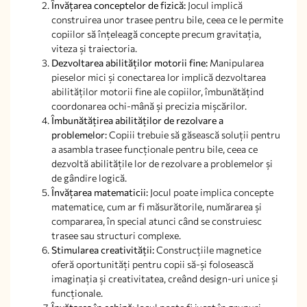
Învățarea conceptelor de fizică:
Jocul implică
construirea unor trasee pentru bile, ceea ce le permite
copiilor să înțeleagă concepte precum gravitația,
viteza și traiectoria.
Dezvoltarea abilităților motorii fine:
Manipularea
pieselor mici și conectarea lor implică dezvoltarea
abilităților motorii fine ale copiilor, îmbunătățind
coordonarea ochi-mână și precizia mișcărilor.
Îmbunătățirea abilităților de rezolvare a
problemelor:
Copiii trebuie să găsească soluții pentru
a asambla trasee funcționale pentru bile, ceea ce
dezvoltă abilitățile lor de rezolvare a problemelor și
de gândire logică.
Învățarea matematicii:
Jocul poate implica concepte
matematice, cum ar fi măsurătorile, numărarea și
compararea, în special atunci când se construiesc
trasee sau structuri complexe.
Stimularea creativității:
Construcțiile magnetice
oferă oportunități pentru copii să-și folosească
imaginația și creativitatea, creând design-uri unice și
funcționale.