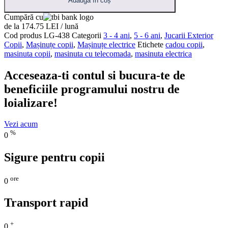
Adaugă în coș
Cumpără cu
de la 174.75 LEI / lună
Cod produs
LG-438
Categorii
3 - 4 ani
,
5 - 6 ani
,
Jucarii Exterior
Copii
,
Mașinuțe copii
,
Mașinuțe electrice
Etichete
cadou copii
,
masinuta copii
,
masinuta cu telecomada
,
masinuta electrica
Acceseaza-ti contul si bucura-te de
beneficiile programului nostru de
loializare!
Vezi acum
%
0
Sigure pentru copii
ore
0
Transport rapid
+
0