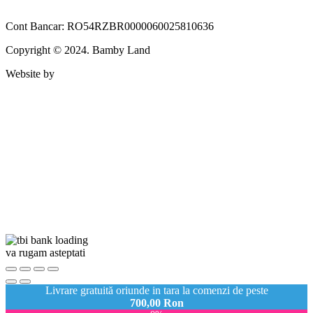
Cont Bancar: RO54RZBR0000060025810636
Copyright © 2024. Bamby Land
Website by
va rugam asteptati
Livrare gratuită oriunde in tara la comenzi de peste
700,00
Ron