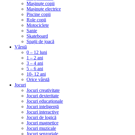
Mașinuțe copii
Mașinuțe electrice
Piscine copii
Role copii
Motociclete
Sanie
Skateboard
Spații de joacă
Vârstă
0 – 12 luni
1 – 2 ani
3 – 4 ani
5 – 6 ani
10- 12 ani
Orice vârstă
Jocuri
Jocuri creativitate
Jocuri dexteritate
Jocuri educaționale
Jocuri inteligență
Jocuri interactive
Jocuri de logică
Jocuri magnetice
Jocuri muzicale
Jocuri senzoriale