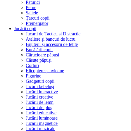
Păturici
Perne
Saltele
Țarcuri copii
Premergător
Jucării copii
Jucarii de Tactica si Distractie
Ateliere și bancuri de lucru
Bijuterii și accesorii de fetițe
Bucătării copii
Cărucioare păpuși
Căsuțe păpuși
Corturi
Elicoptere și avioane
Figurine
Gadgeturi copii
Jucării bebeluși
Jucării interactive
Jucării creative
Jucării de lemn
Jucării de pluș
Jucării educative
Jucării luminoase
Jucării magnetice
Jucării muzicale