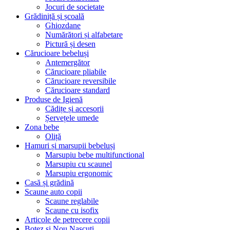
Jocuri de societate
Grădiniță și școală
Ghiozdane
Numărători și alfabetare
Pictură și desen
Cărucioare bebeluși
Antemergător
Cărucioare pliabile
Cărucioare reversibile
Cărucioare standard
Produse de Igienă
Cădițe și accesorii
Șervețele umede
Zona bebe
Oliță
Hamuri și marsupii bebeluși
Marsupiu bebe multifunctional
Marsupiu cu scaunel
Marsupiu ergonomic
Casă și grădină
Scaune auto copii
Scaune reglabile
Scaune cu isofix
Articole de petrecere copii
Botez si Nou Nascuti