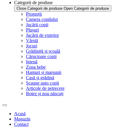
Categorii de produse
Close Categorii de produse
Open Categorii de produse
Promoții
Camera copilului
Jucării copii
Plușuri
Jucării de exterior
Vârstă
Jocuri
Grădiniță și școală
Cărucioare copii
Igienă
Zona bebe
Hamuri și marsupii
Casă și grădină
Scaune auto copii
Articole de petrecere
Botez și nou născuți
Acasă
Magazin
Contact