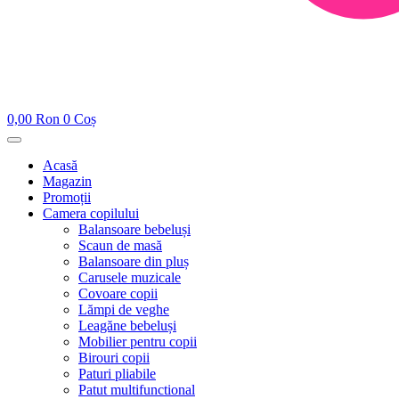
0,00
Ron
0
Coș
Acasă
Magazin
Promoții
Camera copilului
Balansoare bebeluși
Scaun de masă
Balansoare din pluș
Carusele muzicale
Covoare copii
Lămpi de veghe
Leagăne bebeluși
Mobilier pentru copii
Birouri copii
Paturi pliabile
Patut multifunctional