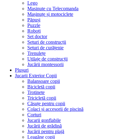
Lego
Masinute cu Telecomanda
Mașinuțe și motociclete
Păpuși
Puzzle
Roboți
Set doctor
Seturi de construcții
Seturi de curățenie
Trenulețe
Utilaje de construcții
Jucării montessorii
Plușuri
Jucarii Exterior Copii
Balansoare copii
Bicicletă copii
Trotinete
Tricicletă copii
Căsuțe pentru copii
Colaci și accesorii de piscină
Corturi
Jucarii gonflabile
Jucării de grădină
Jucării pentru plajă
Leagăne copii