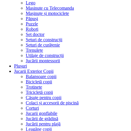
Lego
Masinute cu Telecomanda
Mașinuțe și motociclete
Păpuși
Puzzle
Roboți
Set doctor
Seturi de construcții
Seturi de curățenie
Trenulețe
Utilaje de construcții
Jucării montessorii
Plușuri
Jucarii Exterior Copii
Balansoare copii
Bicicletă copii
Trotinete
Tricicletă copii
Căsuțe pentru copii
Colaci și accesorii de piscină
Corturi
Jucarii gonflabile
Jucării de grădină
Jucării pentru plajă
Leagăne copii