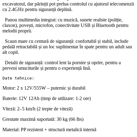
excavatorul, dar părinții pot prelua controlul cu ajutorul telecomenzii
cu 2.4GHz pentru siguranță deplină.
Panou multimedia integrat: cu muzică, sunete realiste (poliție,
claxon), povești, microfon, conectivitate USB și Bluetooth pentru
melodii proprii.
Scaun mare cu centură de siguranță: confortabil și stabil, include
pedală retractabilă și un loc suplimentar în spate pentru un adult sau
alt copil.
Detalii de siguranță: control lent la pornire și oprire, pentru a
preveni smuciturile și pentru o experiență lină.
Date tehnice:
Motor: 2 x 12V/555W – puternic și durabil
Baterie: 12V 12Ah (timp de utilizare: 1-2 ore)
Viteză: 2–5 km/h (2 trepte de viteză)
Greutate maximă suportată: 30 kg (66 lbs)
Material: PP rezistent + structură metalică internă