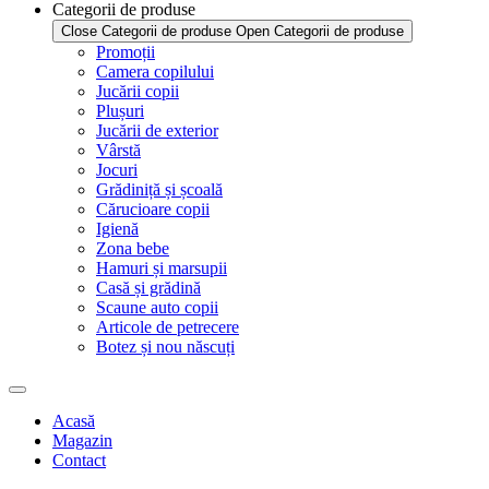
Categorii de produse
Close Categorii de produse
Open Categorii de produse
Promoții
Camera copilului
Jucării copii
Plușuri
Jucării de exterior
Vârstă
Jocuri
Grădiniță și școală
Cărucioare copii
Igienă
Zona bebe
Hamuri și marsupii
Casă și grădină
Scaune auto copii
Articole de petrecere
Botez și nou născuți
Acasă
Magazin
Contact