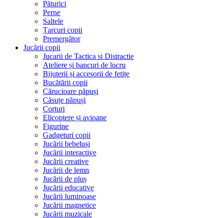
Păturici
Perne
Saltele
Țarcuri copii
Premergător
Jucării copii
Jucarii de Tactica si Distractie
Ateliere și bancuri de lucru
Bijuterii și accesorii de fetițe
Bucătării copii
Cărucioare păpuși
Căsuțe păpuși
Corturi
Elicoptere și avioane
Figurine
Gadgeturi copii
Jucării bebeluși
Jucării interactive
Jucării creative
Jucării de lemn
Jucării de pluș
Jucării educative
Jucării luminoase
Jucării magnetice
Jucării muzicale