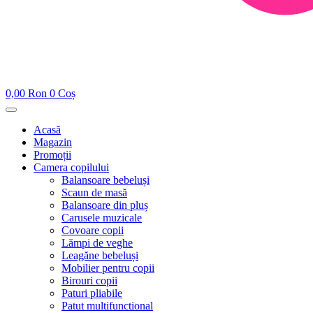
0,00
Ron
0
Coș
Acasă
Magazin
Promoții
Camera copilului
Balansoare bebeluși
Scaun de masă
Balansoare din pluș
Carusele muzicale
Covoare copii
Lămpi de veghe
Leagăne bebeluși
Mobilier pentru copii
Birouri copii
Paturi pliabile
Patut multifunctional