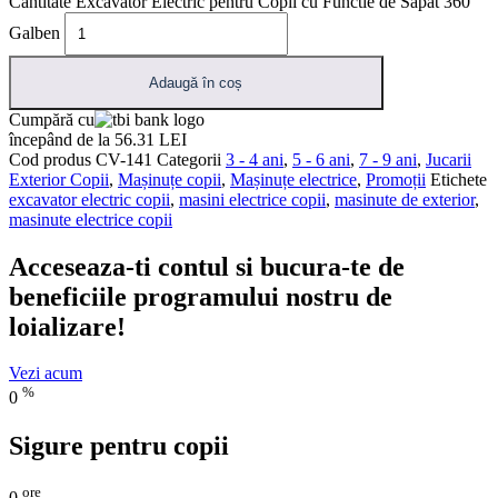
Cantitate Excavator Electric pentru Copii cu Functie de Sapat 360°
Galben
Adaugă în coș
Cumpără cu
începând de la 56.31 LEI
Cod produs
CV-141
Categorii
3 - 4 ani
,
5 - 6 ani
,
7 - 9 ani
,
Jucarii
Exterior Copii
,
Mașinuțe copii
,
Mașinuțe electrice
,
Promoții
Etichete
excavator electric copii
,
masini electrice copii
,
masinute de exterior
,
masinute electrice copii
Acceseaza-ti contul si bucura-te de
beneficiile programului nostru de
loializare!
Vezi acum
%
0
Sigure pentru copii
ore
0