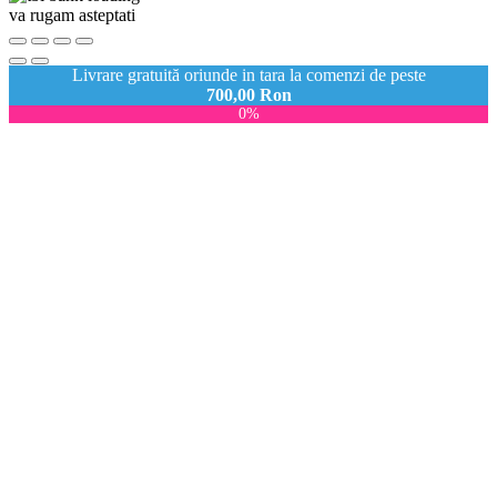
va rugam asteptati
Livrare gratuită oriunde in tara la comenzi de peste
700,00
Ron
0%