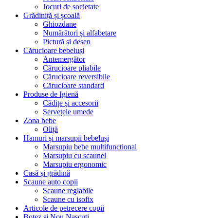
Jocuri de societate
Grădiniță și școală
Ghiozdane
Numărători și alfabetare
Pictură și desen
Cărucioare bebeluși
Antemergător
Cărucioare pliabile
Cărucioare reversibile
Cărucioare standard
Produse de Igienă
Cădițe și accesorii
Șervețele umede
Zona bebe
Oliță
Hamuri și marsupii bebeluși
Marsupiu bebe multifunctional
Marsupiu cu scaunel
Marsupiu ergonomic
Casă și grădină
Scaune auto copii
Scaune reglabile
Scaune cu isofix
Articole de petrecere copii
Botez si Nou Nascuti