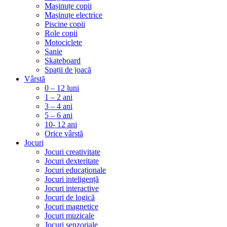
Mașinuțe copii
Mașinuțe electrice
Piscine copii
Role copii
Motociclete
Sanie
Skateboard
Spații de joacă
Vârstă
0 – 12 luni
1 – 2 ani
3 – 4 ani
5 – 6 ani
10- 12 ani
Orice vârstă
Jocuri
Jocuri creativitate
Jocuri dexteritate
Jocuri educaționale
Jocuri inteligență
Jocuri interactive
Jocuri de logică
Jocuri magnetice
Jocuri muzicale
Jocuri senzoriale