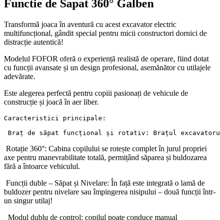
Functie de Sapat 360° Galben
Transformă joaca în aventură cu acest excavator electric
multifuncțional, gândit special pentru micii constructori dornici de
distracție autentică!
Modelul FOFOR oferă o experiență realistă de operare, fiind dotat
cu funcții avansate și un design profesional, asemănător cu utilajele
adevărate.
Este alegerea perfectă pentru copiii pasionați de vehicule de
construcție și joacă în aer liber.
Caracteristici principale:

 Braț de săpat funcțional și rotativ: Brațul excavatoru
Rotație 360°: Cabina copilului se rotește complet în jurul propriei
axe pentru manevrabilitate totală, permițând săparea și buldozarea
fără a întoarce vehiculul.
Funcții duble – Săpat și Nivelare: În față este integrată o lamă de
buldozer pentru nivelare sau împingerea nisipului – două funcții într-
un singur utilaj!
Modul dublu de control: copilul poate conduce manual