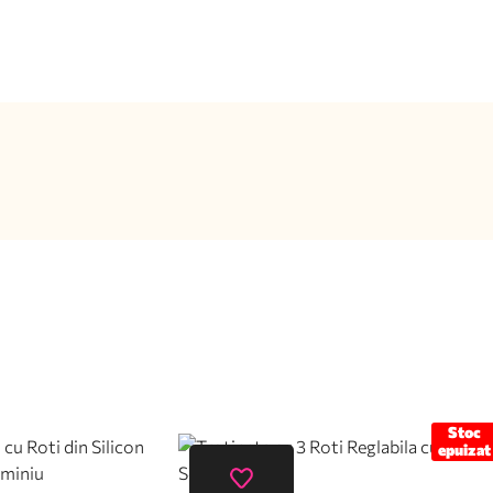
Stoc
epuizat