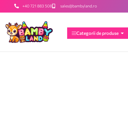
+40 721 883 508
sales@bambyland.ro
Categorii de produse