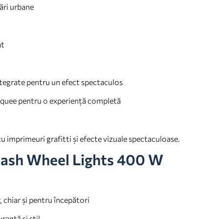
ări urbane
at
integrate pentru un efect spectaculos
rquee pentru o experiență completă
u imprimeuri grafitti și efecte vizuale spectaculoase.
Flash Wheel Lights 400 W
 chiar și pentru începători
anță și stil