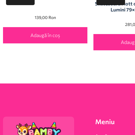
Skateboard Flott cu
Lumini 79×
139,00
Ron
281,
Adaugă în coș
Adaugă
Meniu