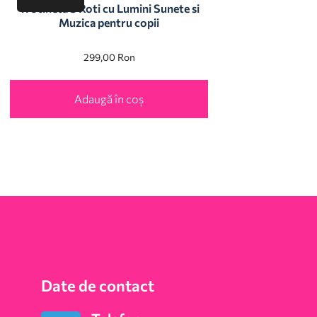
Trotineta 3 Roti cu Lumini Sunete si
Muzica pentru copii
299,00
Ron
Adaugă în coș
Date de contact