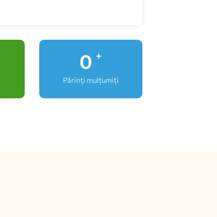
0
+
Părinți mulțumiți