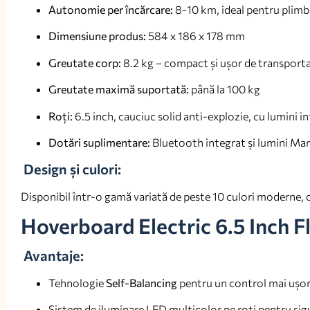
Autonomie per încărcare:
8-10 km, ideal pentru plimb
Dimensiune produs:
584 x 186 x 178 mm
Greutate corp:
8.2 kg – compact și ușor de transport
Greutate maximă suportată:
până la 100 kg
Roți:
6.5 inch, cauciuc solid anti-explozie, cu lumini 
Dotări suplimentare:
Bluetooth integrat și lumini Ma
Design și culori:
Disponibil într-o gamă variată de peste 10 culori moderne, c
Hoverboard Electric 6.5 Inch 
Avantaje:
Tehnologie
Self-Balancing
pentru un control mai ușor,
Sistem de iluminare LED multicolor pe roți pentru sigur