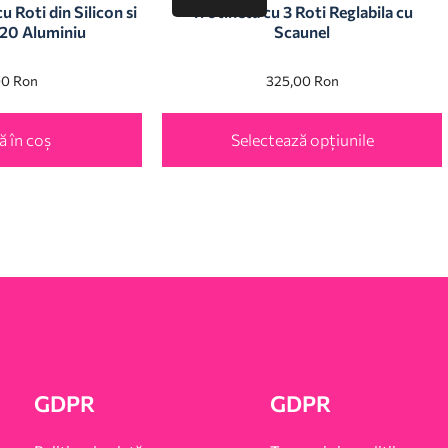
 Roti din Silicon si
Trotineta cu 3 Roti Reglabila cu
20 Aluminiu
Scaunel
00
Ron
325,00
Ron
 în coș
Selectează opțiunile
GDPR
GDPR