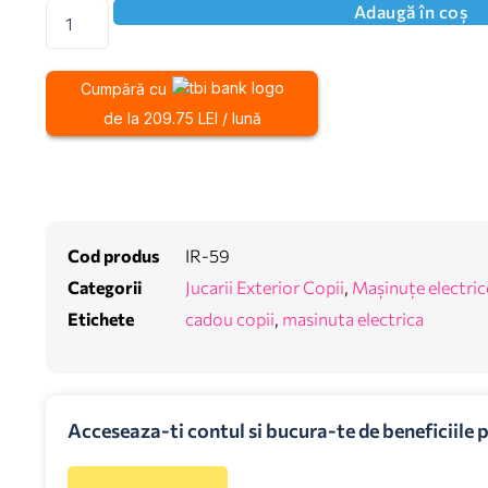
Adaugă în coș
Cumpără cu
de la 209.75 LEI / lună
Cod produs
IR-59
Categorii
Jucarii Exterior Copii
,
Mașinuțe electric
Etichete
cadou copii
,
masinuta electrica
Acceseaza-ti contul si bucura-te de beneficiile 