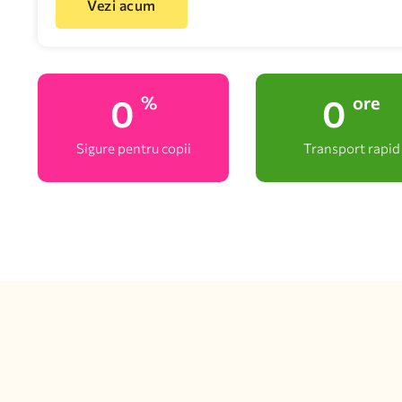
Vezi acum
0
0
%
ore
Sigure pentru copii
Transport rapid