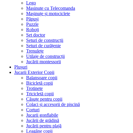
Lego
Masinute cu Telecomanda
Mașinuțe și motociclete
Păpuși
Puzzle
Roboți
Set doctor
Seturi de construcții
Seturi de curățenie
Trenulețe
Utilaje de construcții
Jucării montessorii
Plușuri
Jucarii Exterior Copii
Balansoare copii
Bicicletă copii
Trotinete
Tricicletă copii
Căsuțe pentru copii
Colaci și accesorii de piscină
Corturi
Jucarii gonflabile
Jucării de grădină
Jucării pentru plajă
Leagăne copii