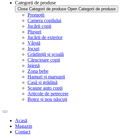
Categorii de produse
Close Categorii de produse
Open Categorii de produse
Promoții
Camera copilului
Jucării copii
Plușuri
Jucării de exterior
Vârstă
Jocuri
Grădiniță și școală
Cărucioare copii
Igienă
Zona bebe
Hamuri și marsupii
Casă și grădină
Scaune auto copii
Articole de petrecere
Botez și nou născuți
Acasă
Magazin
Contact