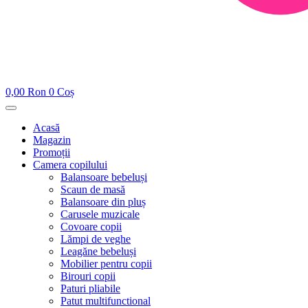
0,00
Ron
0
Coș
Acasă
Magazin
Promoții
Camera copilului
Balansoare bebeluși
Scaun de masă
Balansoare din pluș
Carusele muzicale
Covoare copii
Lămpi de veghe
Leagăne bebeluși
Mobilier pentru copii
Birouri copii
Paturi pliabile
Patut multifunctional