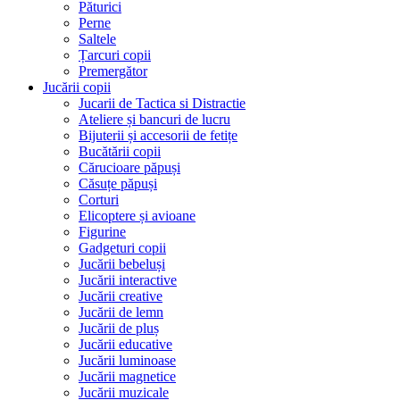
Păturici
Perne
Saltele
Țarcuri copii
Premergător
Jucării copii
Jucarii de Tactica si Distractie
Ateliere și bancuri de lucru
Bijuterii și accesorii de fetițe
Bucătării copii
Cărucioare păpuși
Căsuțe păpuși
Corturi
Elicoptere și avioane
Figurine
Gadgeturi copii
Jucării bebeluși
Jucării interactive
Jucării creative
Jucării de lemn
Jucării de pluș
Jucării educative
Jucării luminoase
Jucării magnetice
Jucării muzicale