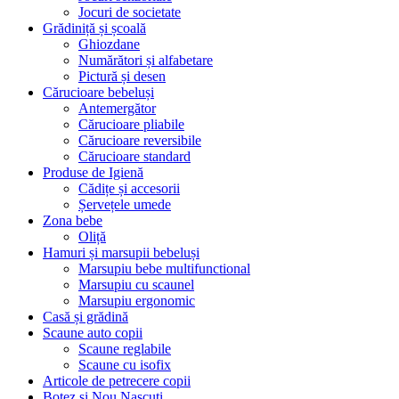
Jocuri de societate
Grădiniță și școală
Ghiozdane
Numărători și alfabetare
Pictură și desen
Cărucioare bebeluși
Antemergător
Cărucioare pliabile
Cărucioare reversibile
Cărucioare standard
Produse de Igienă
Cădițe și accesorii
Șervețele umede
Zona bebe
Oliță
Hamuri și marsupii bebeluși
Marsupiu bebe multifunctional
Marsupiu cu scaunel
Marsupiu ergonomic
Casă și grădină
Scaune auto copii
Scaune reglabile
Scaune cu isofix
Articole de petrecere copii
Botez si Nou Nascuti