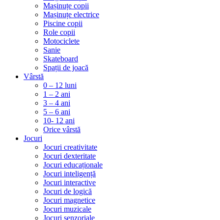
Mașinuțe copii
Mașinuțe electrice
Piscine copii
Role copii
Motociclete
Sanie
Skateboard
Spații de joacă
Vârstă
0 – 12 luni
1 – 2 ani
3 – 4 ani
5 – 6 ani
10- 12 ani
Orice vârstă
Jocuri
Jocuri creativitate
Jocuri dexteritate
Jocuri educaționale
Jocuri inteligență
Jocuri interactive
Jocuri de logică
Jocuri magnetice
Jocuri muzicale
Jocuri senzoriale