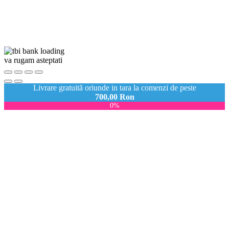
va rugam asteptati
Livrare gratuită oriunde in tara la comenzi de peste
700,00
Ron
0%