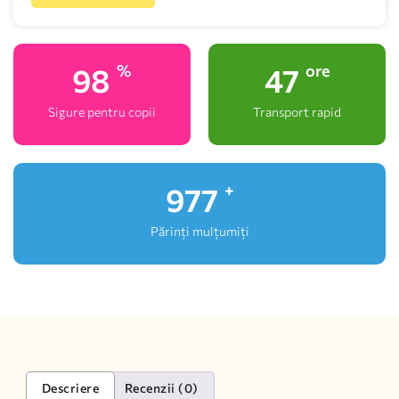
100
48
%
ore
Sigure pentru copii
Transport rapid
1,000
+
Părinți mulțumiți
Descriere
Recenzii (0)