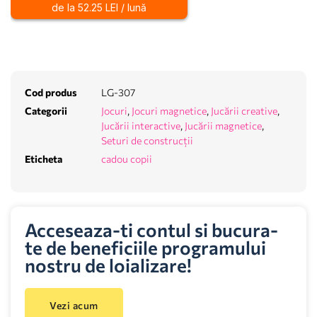
de la 52.25 LEI / lună
Cod produs
LG-307
Categorii
Jocuri
,
Jocuri magnetice
,
Jucării creative
,
Jucării interactive
,
Jucării magnetice
,
Seturi de construcții
Eticheta
cadou copii
Acceseaza-ti contul si bucura-
te de beneficiile programului
nostru de loializare!
Vezi acum