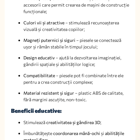
accesorii care permit crearea de mașini de construcție
funcționale;
Culori vii și atractive
– stimulează recunoașterea
vizuală și creativitatea copiilor;
Magneți puternici și siguri
– piesele se conectează
ușor și rămân stabile în timpul jocului;
Design educativ
– ajută la dezvoltarea imaginației,
gândirii spațiale și abilităților logice;
Compatibilitate
– piesele pot fi combinate între ele
pentru a crea construcții complexe;
Material rezistent și sigur
– plastic ABS de calitate,
fără margini ascuțite, non-toxic.
Beneficii educative:
Stimulează
creativitatea și gândirea 3D
;
Îmbunătățește
coordonarea mână-ochi
și
abilitățile
motorii fine
;