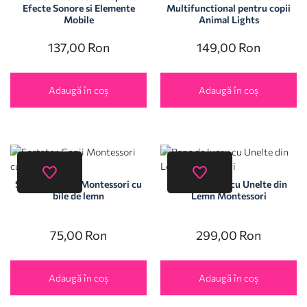
Efecte Sonore si Elemente
Multifunctional pentru copii
Mobile
Animal Lights
137,00
Ron
149,00
Ron
Adaugă în coș
Adaugă în coș
Sortator Copii Montessori cu
Banc de lucru cu Unelte din
bile de lemn
Lemn Montessori
75,00
Ron
299,00
Ron
Adaugă în coș
Adaugă în coș