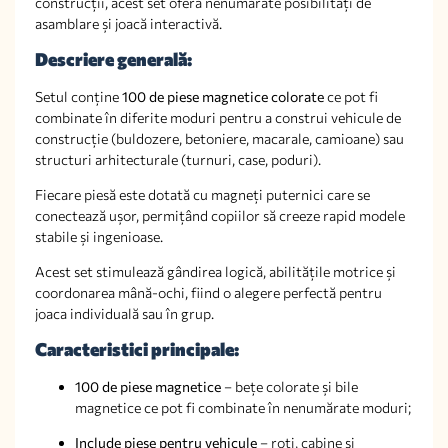
construcții, acest set oferă nenumărate posibilități de
asamblare și joacă interactivă.
Descriere generală:
Setul conține
100 de piese magnetice colorate
ce pot fi
combinate în diferite moduri pentru a construi vehicule de
construcție (buldozere, betoniere, macarale, camioane) sau
structuri arhitecturale (turnuri, case, poduri).
Fiecare piesă este dotată cu magneți puternici care se
conectează ușor, permițând copiilor să creeze rapid modele
stabile și ingenioase.
Acest set stimulează gândirea logică, abilitățile motrice și
coordonarea mână-ochi, fiind o alegere perfectă pentru
joaca individuală sau în grup.
Caracteristici principale:
100 de piese magnetice
– bețe colorate și bile
magnetice ce pot fi combinate în nenumărate moduri;
Include piese pentru vehicule
– roți, cabine și