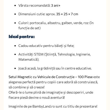
Vârsta recomandată:
3 ani+
Dimensiuni cutie: aprox.
35 × 25 × 7 cm
Culori: portocaliu, albastru, galben, verde, roz (în
funcție de set)
Ideal pentru:
Cadou educativ pentru băieți și fete;
Activități STEM (Știință, Tehnologie, Inginerie,
Matematică);
Joacă acasă, la grădiniță sau în centre educative.
Setul Magnetic cu Vehicule de Construcție – 100 Piese
este
alegerea perfectă pentru copiii care adoră să construiască,
să combine și să creeze!
Oferă-le o lume plină de imaginație și descoperiri, unde
fiecare piesă devine o nouă aventură!
Imaginile de pe BambyLand.ro sunt cu titlu de prezentare!