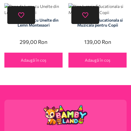
Banc de lucru cu Unelte din
Pian Jucarie Educationala si
Lemn Montessori
Muzicala pentru Copii
299,00
Ron
139,00
Ron
Adaugă în coș
Adaugă în coș