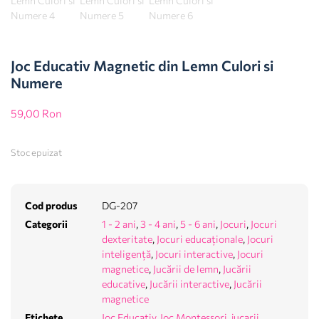
Joc Educativ Magnetic din Lemn Culori si
Numere
59,00
Ron
Stoc epuizat
Cod produs
DG-207
Categorii
1 - 2 ani
,
3 - 4 ani
,
5 - 6 ani
,
Jocuri
,
Jocuri
dexteritate
,
Jocuri educaționale
,
Jocuri
inteligență
,
Jocuri interactive
,
Jocuri
magnetice
,
Jucării de lemn
,
Jucării
educative
,
Jucării interactive
,
Jucării
magnetice
Etichete
Joc Educativ
,
Joc Montessori
,
jucarii