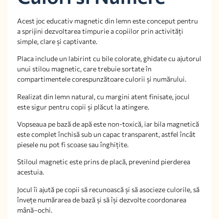
Acest joc educativ magnetic din lemn este conceput pentru
a sprijini dezvoltarea timpurie a copiilor prin activități
simple, clare și captivante.
Placa include un labirint cu bile colorate, ghidate cu ajutorul
unui stilou magnetic, care trebuie sortate în
compartimentele corespunzătoare culorii și numărului.
Realizat din lemn natural, cu margini atent finisate, jocul
este sigur pentru copii și plăcut la atingere.
Vopseaua pe bază de apă este non-toxică, iar bila magnetică
este complet închisă sub un capac transparent, astfel încât
piesele nu pot fi scoase sau înghițite.
Stiloul magnetic este prins de placă, prevenind pierderea
acestuia.
Jocul îi ajută pe copii să recunoască și să asocieze culorile, să
învețe numărarea de bază și să își dezvolte coordonarea
mână–ochi.