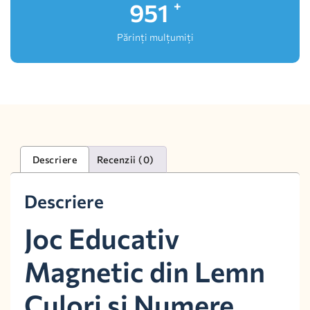
1,000
+
Părinți mulțumiți
Descriere
Recenzii (0)
Descriere
Joc Educativ
Magnetic din Lemn
Culori si Numere