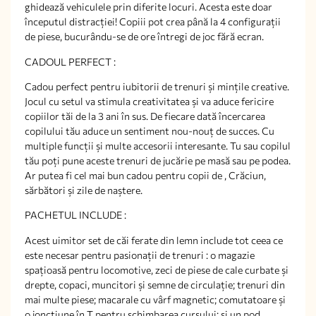
ghidează vehiculele prin diferite locuri. Acesta este doar
începutul distracției! Copiii pot crea până la 4 configurații
de piese, bucurându-se de ore întregi de joc fără ecran.
CADOUL PERFECT :
Cadou perfect pentru iubitorii de trenuri și mințile creative.
Jocul cu setul va stimula creativitatea și va aduce fericire
copiilor tăi de la 3 ani în sus. De fiecare dată încercarea
copilului tău aduce un sentiment nou-nouț de succes. Cu
multiple funcții și multe accesorii interesante. Tu sau copilul
tău poți pune aceste trenuri de jucărie pe masă sau pe podea.
Ar putea fi cel mai bun cadou pentru copii de , Crăciun,
sărbători și zile de naștere.
PACHETUL INCLUDE :
Acest uimitor set de căi ferate din lemn include tot ceea ce
este necesar pentru pasionații de trenuri : o magazie
spațioasă pentru locomotive, zeci de piese de cale curbate și
drepte, copaci, muncitori și semne de circulație; trenuri din
mai multe piese; macarale cu vârf magnetic; comutatoare și
o joncțiune în T pentru schimbarea cursului; și un pod