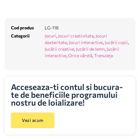
Cod produs
LG-118
Categorii
Jocuri
,
Jocuri creativitate
,
Jocuri
dexteritate
,
Jocuri interactive
,
Jucării copii
,
Jucării creative
,
Jucării de lemn
,
Jucării
interactive
,
Orice vârstă
,
Trenulețe
Acceseaza-ti contul si bucura-
te de beneficiile programului
nostru de loializare!
Vezi acum