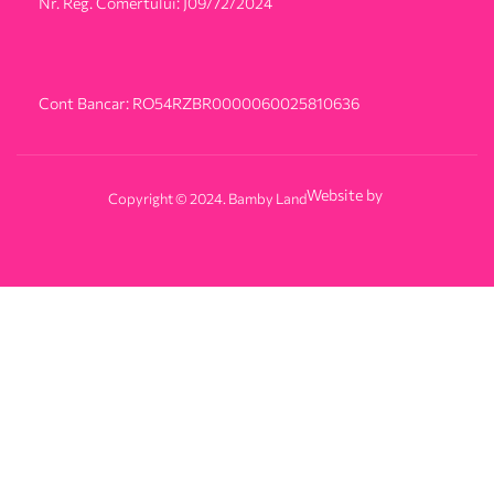
Nr. Reg. Comertului: J09/72/2024
Cont Bancar: RO54RZBR0000060025810636
Website by
Copyright © 2024. Bamby Land