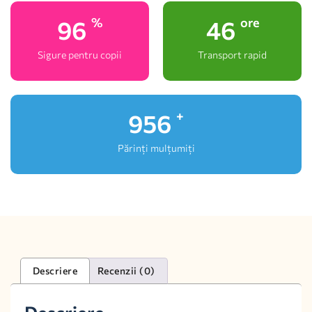
100
48
%
ore
Sigure pentru copii
Transport rapid
1,000
+
Părinți mulțumiți
Descriere
Recenzii (0)