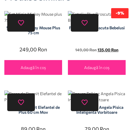
-9%
Set Minie Mickey Mouse Plus
Fotoliu Plus Broscuta Bebelusi
75 cm
249,00
Ron
149,00
Ron
135,00
Ron
Adaugă în coș
Adaugă în coș
Perna de Dormit Elefantel de
Papusa Talking Angela Pisica
Plus 60 cm Mov
Inteligenta Vorbitoare
89,00
Ron
79,00
Ron