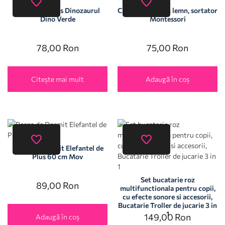
Jucarie din Plus Dinozaurul
Cub educativ din lemn, sortator
Dino Verde
Montessori
78,00
Ron
75,00
Ron
Citește mai mult
Adaugă în coș
Perna de Dormit Elefantel de
Plus 60 cm Mov
Set bucatarie roz
89,00
Ron
multifunctionala pentru copii,
cu efecte sonore si accesorii,
Bucatarie Troller de jucarie 3 in
1
149,00
Ron
Adaugă în coș