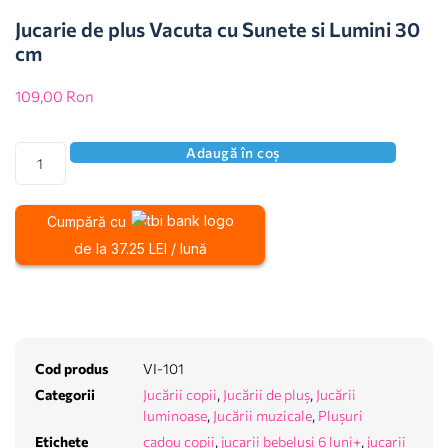
Jucarie de plus Vacuta cu Sunete si Lumini 30
cm
109,00
Ron
Adaugă în coș
Cumpără cu
de la 37.25 LEI / lună
Cod produs
VI-101
Categorii
Jucării copii
,
Jucării de pluș
,
Jucării
luminoase
,
Jucării muzicale
,
Plușuri
Etichete
cadou copii
,
jucarii bebelusi 6 luni+
,
jucarii