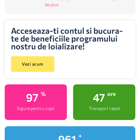
de plus
Acceseaza-ti contul si bucura-
te de beneficiile programului
nostru de loializare!
Vezi acum
100
48
%
ore
Sigure pentru copii
Transport rapid
1,000
+