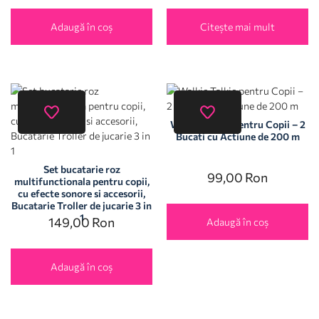
Adaugă în coș
Citește mai mult
Walkie Talkie pentru Copii – 2
Bucati cu Actiune de 200 m
Set bucatarie roz
99,00
Ron
multifunctionala pentru copii,
cu efecte sonore si accesorii,
Bucatarie Troller de jucarie 3 in
1
149,00
Ron
Adaugă în coș
Adaugă în coș