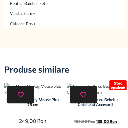
Pentru: Baieti si Fete
Varsta: 3 ani +
Culoare: Rosu
Produse similare
Stoc
epuizat
Set Minie Mickey Mouse Plus
Papusa Maylla cu Bebelus
75 cm
Catelus si Accesorii
249,00
Ron
169,00
Ron
139,00
Ron