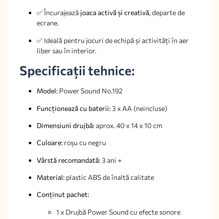
✅ Încurajează
joaca activă și creativă
, departe de
ecrane.
✅ Ideală pentru jocuri de echipă și activități în aer
liber sau în interior.
Specificații tehnice:
Model:
Power Sound No.192
Funcționează cu baterii:
3 x AA (neincluse)
Dimensiuni drujbă:
aprox. 40 x 14 x 10 cm
Culoare:
roșu cu negru
Vârstă recomandată:
3 ani +
Material:
plastic ABS de înaltă calitate
Conținut pachet:
1 x Drujbă Power Sound cu efecte sonore