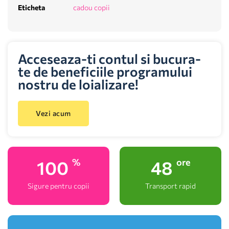
Eticheta
cadou copii
Acceseaza-ti contul si bucura-
te de beneficiile programului
nostru de loializare!
Vezi acum
100
48
%
ore
Sigure pentru copii
Transport rapid