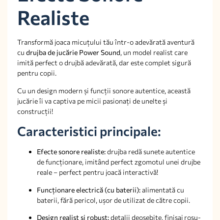
Realiste
Transformă joaca micuțului tău într-o adevărată aventură
cu
drujba de jucărie Power Sound
, un model realist care
imită perfect o drujbă adevărată, dar este complet sigură
pentru copii.
Cu un design modern și funcții sonore autentice, această
jucărie îi va captiva pe micii pasionați de unelte și
construcții!
Caracteristici principale:
Efecte sonore realiste:
drujba redă sunete autentice
de funcționare, imitând perfect zgomotul unei drujbe
reale – perfect pentru joacă interactivă!
Funcționare electrică (cu baterii):
alimentată cu
baterii, fără pericol, ușor de utilizat de către copii.
Design realist și robust:
detalii deosebite, finisaj roșu-