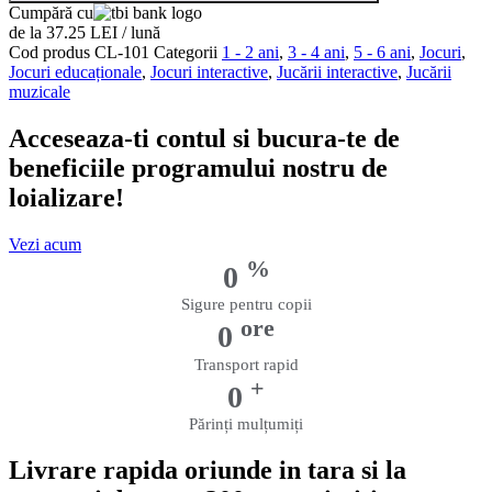
Cumpără cu
Up
de la 37.25 LEI / lună
Toy
Cod produs
CL-101
Categorii
1 - 2 ani
,
3 - 4 ani
,
5 - 6 ani
,
Jocuri
,
cu
Jocuri educaționale
,
Jocuri interactive
,
Jucării interactive
,
Jucării
Animale
muzicale
Acceseaza-ti contul si bucura-te de
beneficiile programului nostru de
loializare!
Vezi acum
%
0
Sigure pentru copii
ore
0
Transport rapid
+
0
Părinți mulțumiți
Livrare rapida oriunde in tara si la