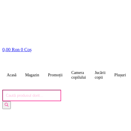
0,00
Ron
0
Coș
Camera
Jucării
Acasă
Magazin
Promoții
Plușuri
copilului
copii
Products
search