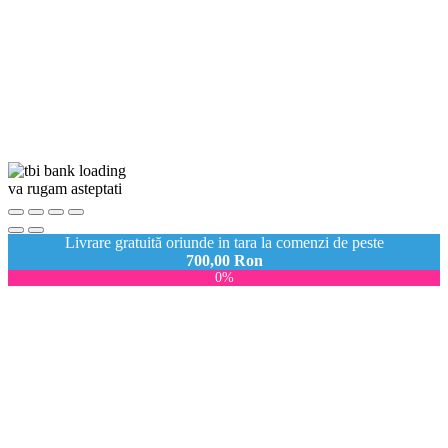
va rugam asteptati
Livrare gratuită oriunde in tara la comenzi de peste
700,00
Ron
0%