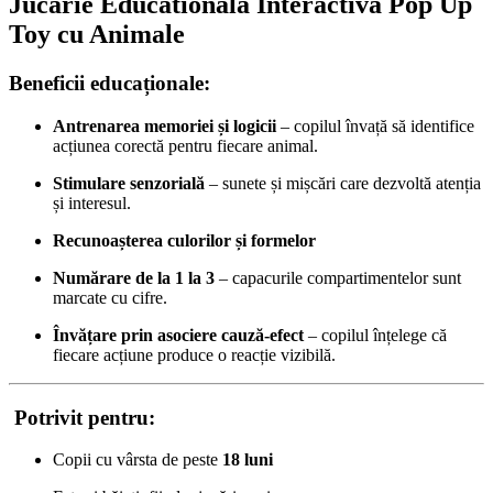
Jucarie Educationala Interactiva Pop Up
Toy cu Animale
Beneficii educaționale:
Antrenarea memoriei și logicii
– copilul învață să identifice
acțiunea corectă pentru fiecare animal.
Stimulare senzorială
– sunete și mișcări care dezvoltă atenția
și interesul.
Recunoașterea culorilor și formelor
Numărare de la 1 la 3
– capacurile compartimentelor sunt
marcate cu cifre.
Învățare prin asociere cauză-efect
– copilul înțelege că
fiecare acțiune produce o reacție vizibilă.
Potrivit pentru:
Copii cu vârsta de peste
18 luni