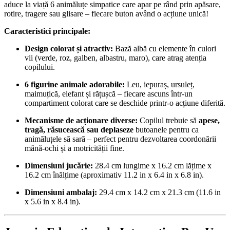
aduce la viață 6 animăluțe simpatice care apar pe rând prin apăsare,
rotire, tragere sau glisare – fiecare buton având o acțiune unică!
Caracteristici principale:
Design colorat și atractiv:
Bază albă cu elemente în culori
vii (verde, roz, galben, albastru, maro), care atrag atenția
copilului.
6 figurine animale adorabile:
Leu, iepuraș, ursuleț,
maimuțică, elefant și rățușcă – fiecare ascuns într-un
compartiment colorat care se deschide printr-o acțiune diferită.
Mecanisme de acționare diverse:
Copilul trebuie să
apese,
tragă, răsucească sau deplaseze
butoanele pentru ca
animăluțele să sară – perfect pentru dezvoltarea coordonării
mână-ochi și a motricității fine.
Dimensiuni jucărie:
28.4 cm lungime x 16.2 cm lățime x
16.2 cm înălțime (aproximativ 11.2 in x 6.4 in x 6.8 in).
Dimensiuni ambalaj:
29.4 cm x 14.2 cm x 21.3 cm (11.6 in
x 5.6 in x 8.4 in).