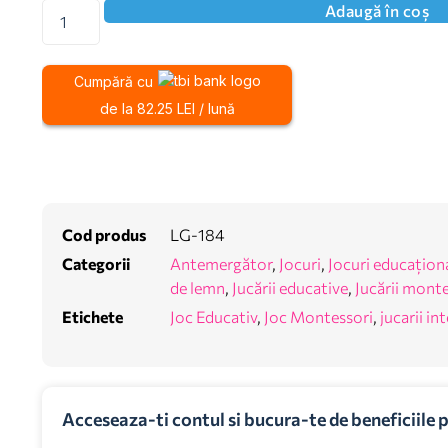
Adaugă în coș
Cumpără cu
de la 82.25 LEI / lună
Cod produs
LG-184
Categorii
Antemergător
,
Jocuri
,
Jocuri educațion
de lemn
,
Jucării educative
,
Jucării monte
Etichete
Joc Educativ
,
Joc Montessori
,
jucarii in
Acceseaza-ti contul si bucura-te de beneficiile 