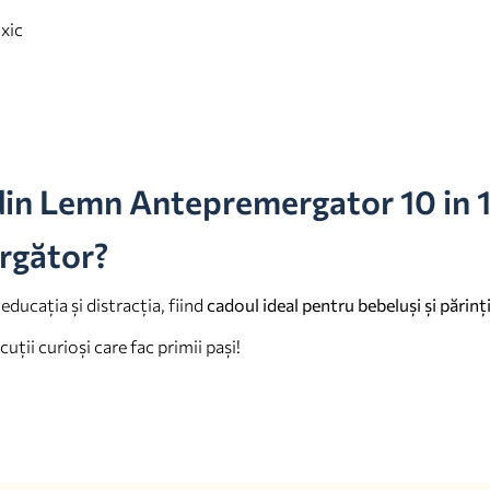
xic
din Lemn Antepremergator 10 in 
ergător?
educația și distracția, fiind
cadoul ideal pentru bebeluși și părinț
ții curioși care fac primii pași!