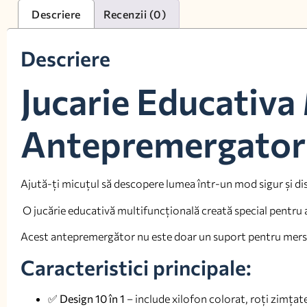
Descriere
Recenzii (0)
Descriere
Jucarie Educativ
Antepremergator 
Ajută-ți micuțul să descopere lumea într-un mod sigur și di
O jucărie educativă multifuncțională creată special pentru a s
Acest antepremergător nu este doar un suport pentru mers, 
Caracteristici principale:
✅
Design 10 în 1
– include xilofon colorat, roți zimțate