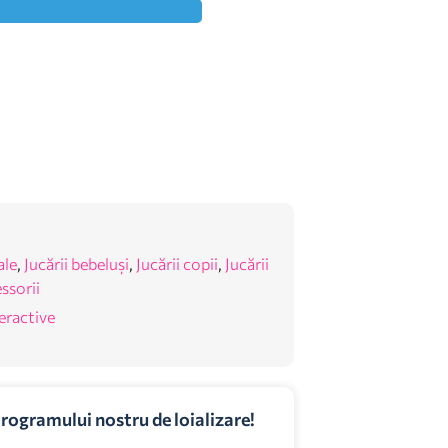
ale
,
Jucării bebeluși
,
Jucării copii
,
Jucării
ssorii
teractive
programului nostru de loializare!