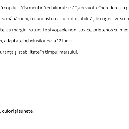
 copilul să își mențină echilibrul și să își dezvolte încrederea la p
 mână-ochi, recunoașterea culorilor, abilitățile cognitive și cr
ate
, cu margini rotunjite și vopsele non-toxice, prietenos cu mediu
m, adaptate bebelușilor de la
12 luni+
.
ranță și stabilitate în timpul mersului.
 culori și sunete
.