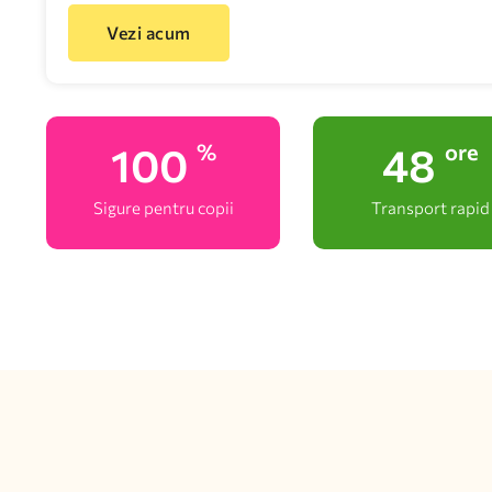
Vezi acum
100
48
%
ore
Sigure pentru copii
Transport rapid