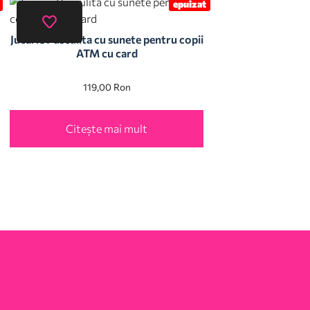
epuizat
Jucarie Pusculita cu sunete pentru copii
ATM cu card
119,00
Ron
Citește mai mult