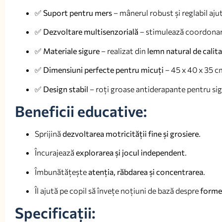
✅
Suport pentru mers
– mânerul robust și reglabil ajută
✅
Dezvoltare multisenzorială
– stimulează coordonarea
✅
Materiale sigure
– realizat din
lemn natural de calit
✅
Dimensiuni perfecte pentru micuți
– 45 x 40 x 35 c
✅
Design stabil
– roți groase antiderapante pentru sigu
Beneficii educative:
Sprijină
dezvoltarea motricității fine și grosiere
.
Încurajează
explorarea și jocul independent
.
Îmbunătățește
atenția, răbdarea și concentrarea
.
Îl ajută pe copil să învețe noțiuni de bază despre
forme,
Specificații: