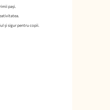
rimii pași.
eativitatea.
l și sigur pentru copii.