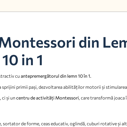
a Montessori din Le
10 in 1
stractiv cu
antepremergătorul din lemn 10 în 1.
prijini primii pași, dezvoltarea abilităților motorii și stimularea
ci și un
centru de activități Montessori
, care transformă joaca
, sortator de forme, ceas educativ, oglindă, cuburi rotative și alte