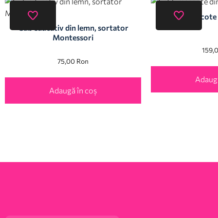
Set 5 mascote 
Cub educativ din lemn, sortator
Montessori
159,
75,00
Ron
Adaugă
Adaugă în coș