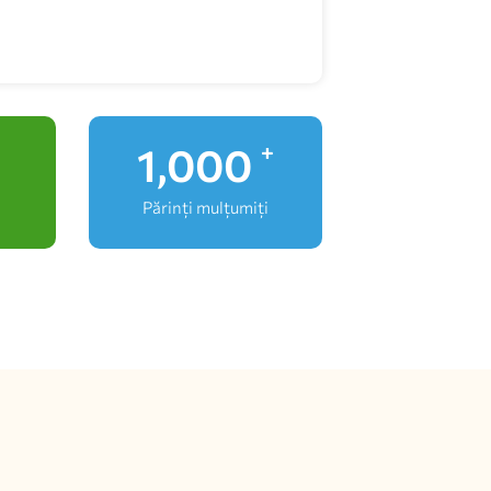
1,000
+
Părinți mulțumiți