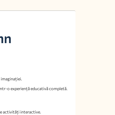
mn
 imaginației.
 într-o experiență educativă completă.
 activități interactive.