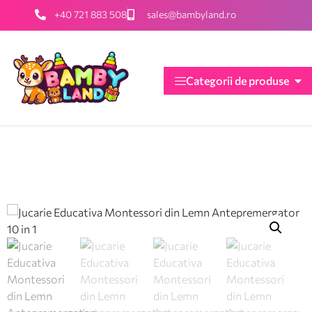
+40 721 883 508
sales@bambyland.ro
Categorii de produse