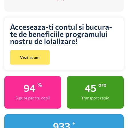
Acceseaza-ti contul si bucura-
te de beneficiile programului
nostru de loializare!
Vezi acum
100
48
%
ore
Sigure pentru copii
Transport rapid
1,000
+