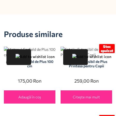
Produse similare
Stoc
epuizat
Motanul Garfield de Plus 100
Fotoliu Extensibil de Plus
cm
Printesa pentru Copii
175,00
Ron
259,00
Ron
Adaugă în coș
Citește mai mult