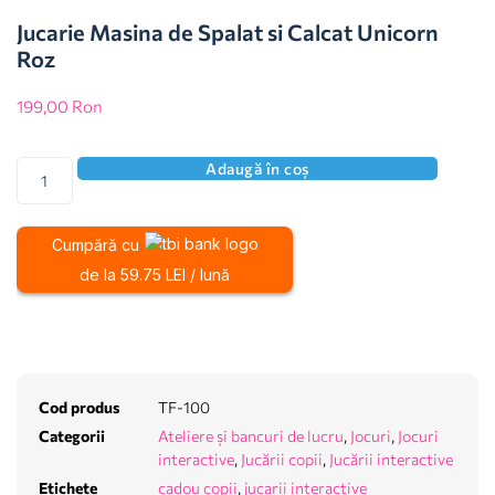
Jucarie Masina de Spalat si Calcat Unicorn
Roz
199,00
Ron
Adaugă în coș
Cumpără cu
de la 59.75 LEI / lună
Cod produs
TF-100
Categorii
Ateliere și bancuri de lucru
,
Jocuri
,
Jocuri
interactive
,
Jucării copii
,
Jucării interactive
Etichete
cadou copii
,
jucarii interactive