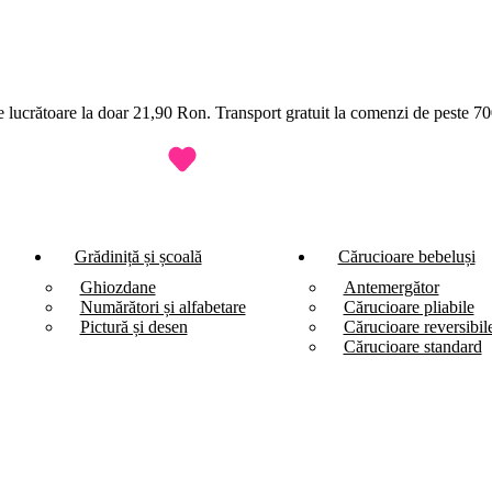
ile lucrătoare la doar 21,90 Ron. Transport gratuit la comenzi de peste 
Grădiniță și școală
Cărucioare bebeluși
Ghiozdane
Antemergător
Numărători și alfabetare
Cărucioare pliabile
Pictură și desen
Cărucioare reversibil
Cărucioare standard