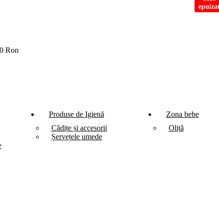
epuiza
700 Ron
Produse de Igienă
Zona bebe
Cădițe și accesorii
Oliță
Șervețele umede
e