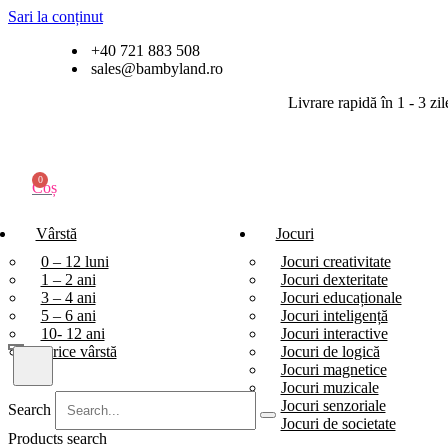
Sari la conținut
+40 721 883 508
sales@bambyland.ro
Livrare rapidă în 1 - 3 z
0
Coș
Vârstă
Jocuri
0 – 12 luni
Jocuri creativitate
1 – 2 ani
Jocuri dexteritate
3 – 4 ani
Jocuri educaționale
5 – 6 ani
Jocuri inteligență
10- 12 ani
Jocuri interactive
Orice vârstă
Jocuri de logică
Jocuri magnetice
Jocuri muzicale
Jocuri senzoriale
Search
Jocuri de societate
Products search