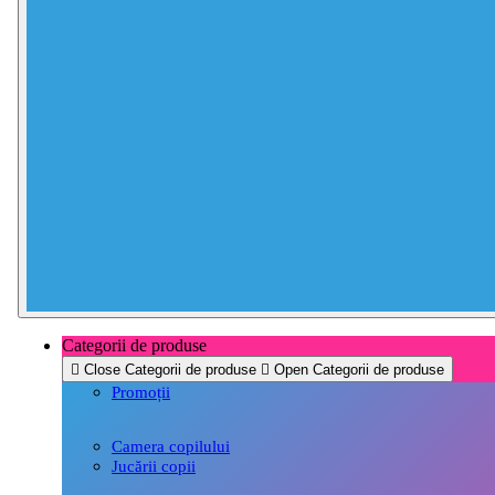
Categorii de produse
Close Categorii de produse
Open Categorii de produse
Promoții
Camera copilului
Jucării copii