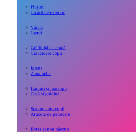
Plușuri
Jucării de exterior
Vârstă
Jocuri
Grădiniță și școală
Cărucioare copii
Igienă
Zona bebe
Hamuri și marsupii
Casă și grădină
Scaune auto copii
Articole de petrecere
Botez și nou născuți