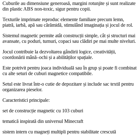
Cuburile au dimensiune generoasă, margini rotunjite și sunt realizate
din plastic ABS non-toxic, sigur pentru copii.
Texturile imprimate reproduc elemente familiare precum lemn,
piatră, iarbă, apă sau cărămidă, stimulând imaginația și jocul de rol.
Sistemul magnetic permite atât construcții simple, cât și structuri mai
avansate, cu poduri, turnuri, copaci sau clădiri pe mai multe niveluri.
Jocul contribuie la dezvoltarea gândirii logice, creativității,
coordonării mână–ochi și a abilităților spațiale.
Este potrivit pentru joaca individuală sau în grup și poate fi combinat
cu alte seturi de cuburi magnetice compatibile.
Setul este livrat într-o cutie de depozitare și include sac textil pentru
organizarea pieselor.
Caracteristici principale:
set de construcție magnetic cu 103 cuburi
tematică inspirată din universul Minecraft
sistem intern cu magneți multipli pentru stabilitate crescută