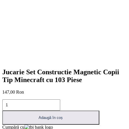
Jucarie Set Constructie Magnetic Copii
Tip Minecraft cu 103 Piese
147,00
Ron
Cantitate
Jucarie
Set
Constructie
Adaugă în coș
Magnetic
Cumpără cu
Copii