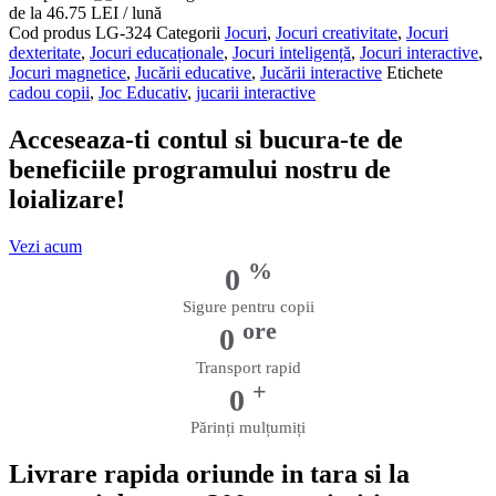
de la 46.75 LEI / lună
Tip
Cod produs
LG-324
Categorii
Jocuri
,
Jocuri creativitate
,
Jocuri
Minecraft
dexteritate
,
Jocuri educaționale
,
Jocuri inteligență
,
Jocuri interactive
,
cu
Jocuri magnetice
,
Jucării educative
,
Jucării interactive
Etichete
103
cadou copii
,
Joc Educativ
,
jucarii interactive
Piese
Acceseaza-ti contul si bucura-te de
beneficiile programului nostru de
loializare!
Vezi acum
%
0
Sigure pentru copii
ore
0
Transport rapid
+
0
Părinți mulțumiți
Livrare rapida oriunde in tara si la