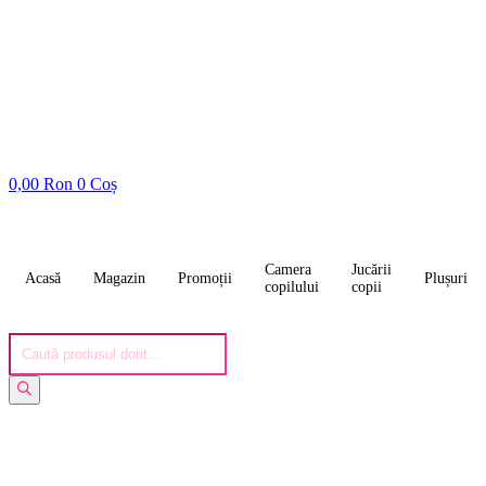
0,00
Ron
0
Coș
Camera
Jucării
Acasă
Magazin
Promoții
Plușuri
copilului
copii
Products
search