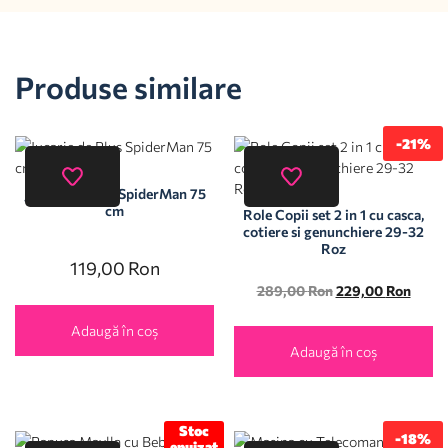
Produse similare
-21%
Jucarie de Plus SpiderMan 75
cm
Role Copii set 2 in 1 cu casca,
cotiere si genunchiere 29-32
Roz
119,00
Ron
289,00
Ron
229,00
Ron
Adaugă în coș
Adaugă în coș
Stoc
-18%
epuizat