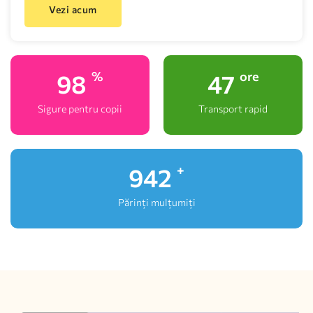
Vezi acum
100
48
%
ore
Sigure pentru copii
Transport rapid
1,000
+
Părinți mulțumiți