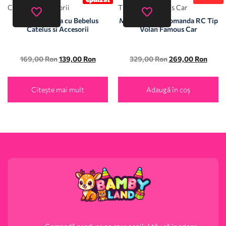
Papusa Maylla cu Bebelus
Masina cu Telecomanda RC Tip
Catelus si Accesorii
Volan Famous Car
169,00
Ron
139,00
Ron
329,00
Ron
269,00
Ron
Citește mai mult
Adaugă în coș