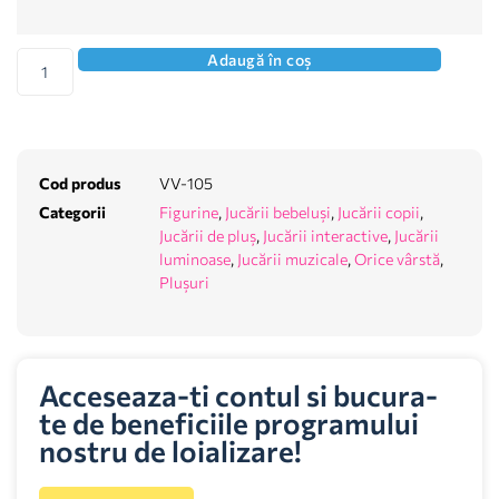
Adaugă în coș
Cod produs
VV-105
Categorii
Figurine
,
Jucării bebeluși
,
Jucării copii
,
Jucării de pluș
,
Jucării interactive
,
Jucării
luminoase
,
Jucării muzicale
,
Orice vârstă
,
Plușuri
Acceseaza-ti contul si bucura-
te de beneficiile programului
nostru de loializare!