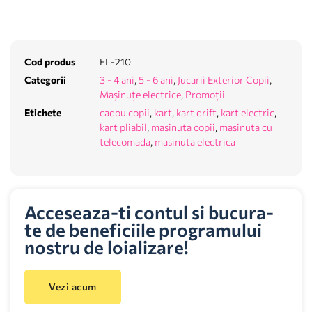
Cod produs
FL-210
Categorii
3 - 4 ani
,
5 - 6 ani
,
Jucarii Exterior Copii
,
Mașinuțe electrice
,
Promoții
Etichete
cadou copii
,
kart
,
kart drift
,
kart electric
,
kart pliabil
,
masinuta copii
,
masinuta cu
telecomada
,
masinuta electrica
Acceseaza-ti contul si bucura-
te de beneficiile programului
nostru de loializare!
Vezi acum