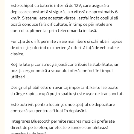
Este echipat cu baterie internă de 12V, care asigură o
deplasare constantă și sigură, la o viteză de aproximativ 6
km/h. Sistemul este adaptat vârstei, astfel încât copilul să
poată conduce fără dificultate, în timp ce părintele are
control suplimentar prin telecomanda inclusă.
Funcția de drift permite viraje mai libere și schimbări rapide
de direcție, oferind o experiență diferită față de vehiculele
clasice.
Roțile late și construcția joasă contribuie la stabilitate, iar
poziția ergonomică a scaunului oferă confort în timpul
utilizării.
Designul pliabil este un avantaj important: kartul se poate
strânge rapid, ocupă puțin spațiu și este ușor de transportat.
Este potrivit pentru locuințe unde spațiul de depozitare
contează sau pentru a fi luat în deplasări.
Integrarea Bluetooth permite redarea muzicii preferate
direct de pe telefon, iar efectele sonore completează
experiența de joacă.