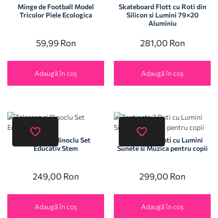
Minge de Football Model
Skateboard Flott cu Roti din
Tricolor Piele Ecologica
Silicon si Lumini 79×20
Aluminiu
59,99
Ron
281,00
Ron
Adaugă în coș
Adaugă în coș
Telescop si Binoclu Set
Trotineta 3 Roti cu Lumini
Educativ Stem
Sunete si Muzica pentru copii
249,00
Ron
299,00
Ron
Adaugă în coș
Adaugă în coș