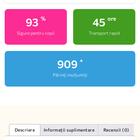
100
48
%
ore
Sigure pentru copii
Transport rapid
1,000
+
Părinți mulțumiți
Descriere
Informații suplimentare
Recenzii (0)