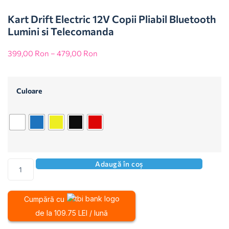
Kart Drift Electric 12V Copii Pliabil Bluetooth
Lumini si Telecomanda
399,00
Ron
–
479,00
Ron
Culoare
Adaugă în coș
Cumpără cu
de la 109.75 LEI / lună