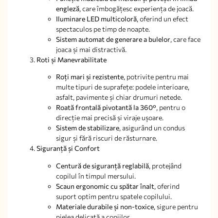
engleză
, care îmbogățesc experiența de joacă.
Iluminare LED multicoloră
, oferind un efect
spectaculos pe timp de noapte.
Sistem automat de generare a bulelor
, care face
joaca și mai distractivă.
Roti și Manevrabilitate
Roți mari și rezistente
, potrivite pentru mai
multe tipuri de suprafețe: podele interioare,
asfalt, pavimente și chiar drumuri netede.
Roată frontală pivotantă la 360°
, pentru o
direcție mai precisă și viraje ușoare.
Sistem de stabilizare
, asigurând un condus
sigur și fără riscuri de răsturnare.
Siguranță și Confort
Centură de siguranță reglabilă
, protejând
copilul în timpul mersului.
Scaun ergonomic cu spătar înalt
, oferind
suport optim pentru spatele copilului.
Materiale durabile și non-toxice
, sigure pentru
pielea delicată a copiilor.