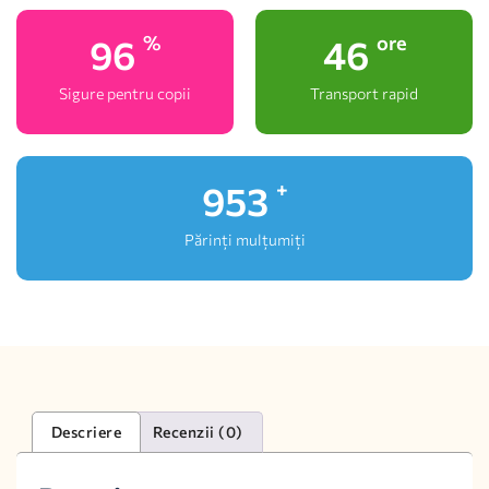
100
48
%
ore
Sigure pentru copii
Transport rapid
1,000
+
Părinți mulțumiți
Descriere
Recenzii (0)