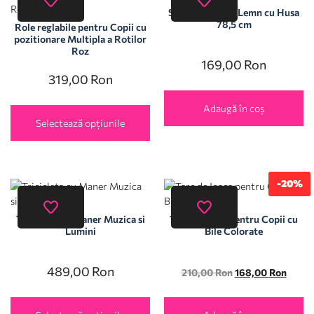
Skateboard din Lemn cu Husa
78,5 cm
Role reglabile pentru Copii cu
pozitionare Multipla a Rotilor
Roz
169,00
Ron
319,00
Ron
Adaugă în coș
Selectează opțiunile
-20%
Tricicleta cu Maner Muzica si
Tarc de Joaca pentru Copii cu
Lumini
Bile Colorate
489,00
Ron
210,00
Ron
168,00
Ron