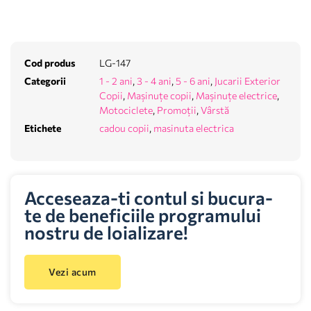
Cod produs
LG-147
Categorii
1 - 2 ani
,
3 - 4 ani
,
5 - 6 ani
,
Jucarii Exterior
Copii
,
Mașinuțe copii
,
Mașinuțe electrice
,
Motociclete
,
Promoții
,
Vârstă
Etichete
cadou copii
,
masinuta electrica
Acceseaza-ti contul si bucura-
te de beneficiile programului
nostru de loializare!
Vezi acum