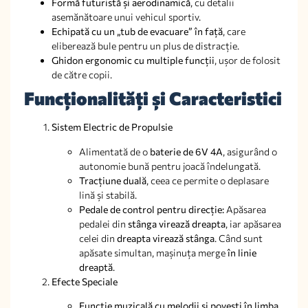
Formă futuristă și aerodinamică
, cu detalii
asemănătoare unui vehicul sportiv.
Echipată cu un „tub de evacuare” în față
, care
eliberează bule pentru un plus de distracție.
Ghidon ergonomic cu multiple funcții
, ușor de folosit
de către copii.
Funcționalități și Caracteristici
Sistem Electric de Propulsie
Alimentată de o
baterie de 6V 4A
, asigurând o
autonomie bună pentru joacă îndelungată.
Tracțiune duală
, ceea ce permite o deplasare
lină și stabilă.
Pedale de control pentru direcție:
Apăsarea
pedalei din
stânga virează dreapta
, iar apăsarea
celei din
dreapta virează stânga
. Când sunt
apăsate simultan, mașinuța merge
în linie
dreaptă
.
Efecte Speciale
Funcție muzicală cu melodii și povești în limba