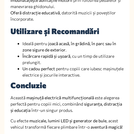
Îmbunătățește abilitățile motorii
prin folosirea pedalelor și
manevrarea ghidonului.
Oferă distracție educativă
, datorită muzicii și poveștilor
încorporate.
Utilizare și Recomandări
Ideală pentru
joacă acasă, în grădină, în parc sau în
zone sigure de exterior
.
Încărcare rapidă și ușoară
, cu un timp de utilizare
prelungit.
Un cadou perfect
pentru copiii care iubesc mașinuțele
electrice și jocurile interactive.
Concluzie
Această
mașinuță electrică multifuncțională
este alegerea
perfectă pentru copiii mici, combinând
siguranța, distracția
și educația
într-un singur produs.
Cu efecte
muzicale, lumini LED și generator de bule
, acest
vehicul transformă fiecare plimbare într-o
aventură magică
!