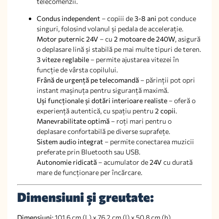
telecomenzii.
Condus independent
– copiii de
3-8 ani
pot conduce
singuri, folosind volanul și pedala de accelerație.
Motor puternic 24V
– cu
2 motoare de 240W
, asigură
o deplasare lină și stabilă pe mai multe tipuri de teren.
3 viteze reglabile
– permite ajustarea vitezei în
funcție de vârsta copilului.
Frână de urgență pe telecomandă
– părinții pot opri
instant mașinuța pentru siguranță maximă.
Uși funcționale și dotări interioare realiste
– oferă o
experiență autentică, cu spațiu pentru
2 copii
.
Manevrabilitate optimă
– roți mari pentru o
deplasare confortabilă pe diverse suprafețe.
Sistem audio integrat
– permite conectarea muzicii
preferate prin Bluetooth sau USB.
Autonomie ridicată
– acumulator de
24V
cu durată
mare de funcționare per încărcare.
Dimensiuni și greutate:
Dimensiuni:
101.6 cm (L) x 76.2 cm (l) x 50.8 cm (h)