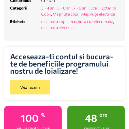
Cod produs
CL-100
Categorii
3 - 4 ani
,
5 - 6 ani
,
7 - 9 ani
,
Jucarii Exterior
Copii
,
Mașinuțe copii
,
Mașinuțe electrice
Etichete
masinuta copii
,
masinuta cu telecomada
,
masinuta electrica
Acceseaza-ti contul si bucura-
te de beneficiile programului
nostru de loializare!
Vezi acum
100
48
%
ore
Sigure pentru copii
Transport rapid