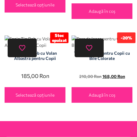
Selectează opțiunile
Adaugă în coș
Stoc
-20%
epuizat
Sanie Tip Bob cu Volan
Tarc de Joaca pentru Copii cu
Albastra pentru Copii
Bile Colorate
185,00
Ron
210,00
Ron
168,00
Ron
Selectează opțiunile
Adaugă în coș