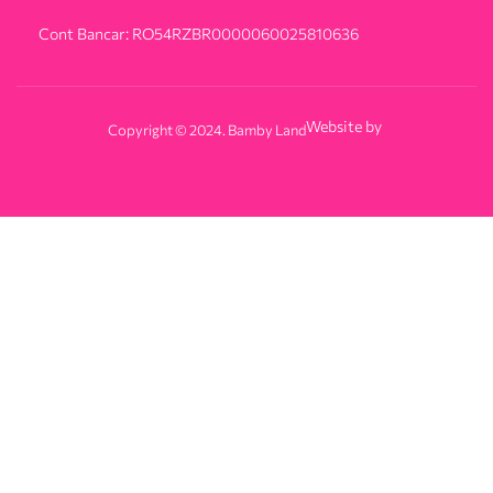
Cont Bancar: RO54RZBR0000060025810636
Website by
Copyright © 2024. Bamby Land