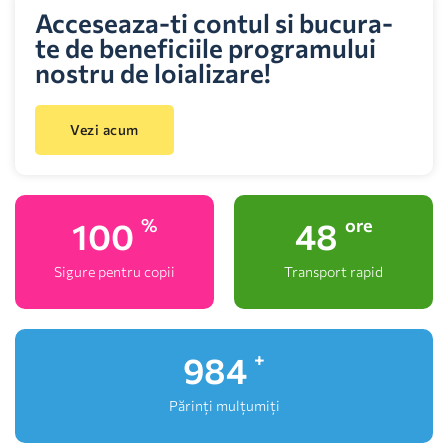
Acceseaza-ti contul si bucura-
te de beneficiile programului
nostru de loializare!
Vezi acum
100
48
%
ore
Sigure pentru copii
Transport rapid
1,000
+
Părinți mulțumiți