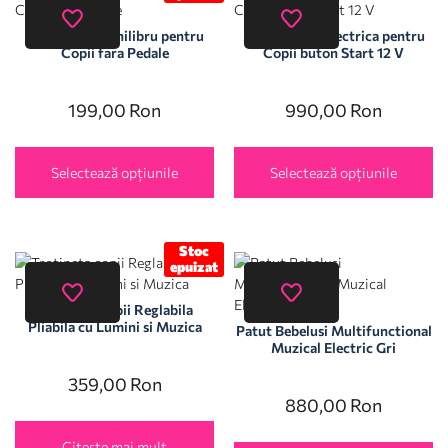
Bicicleta de Echilibru pentru
Motocicleta Electrica pentru
Copii fara Pedale
Copii buton Start 12 V
199,00
Ron
990,00
Ron
Selectează opțiunile
Selectează opțiunile
Stoc
epuizat
Trotineta copii Reglabila
Pliabila cu Lumini si Muzica
Patut Bebelusi Multifunctional
Muzical Electric Gri
359,00
Ron
880,00
Ron
Citește mai mult