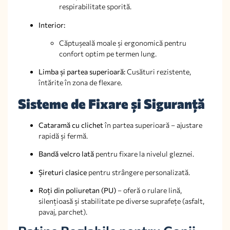
respirabilitate sporită.
Interior:
Căptușeală moale și ergonomică pentru
confort optim pe termen lung.
Limba și partea superioară:
Cusături rezistente,
întărite în zona de flexare.
Sisteme de Fixare și Siguranță
Cataramă cu clichet
în partea superioară – ajustare
rapidă și fermă.
Bandă velcro lată
pentru fixare la nivelul gleznei.
Șireturi clasice
pentru strângere personalizată.
Roți din poliuretan (PU)
– oferă o rulare lină,
silențioasă și stabilitate pe diverse suprafețe (asfalt,
pavaj, parchet).