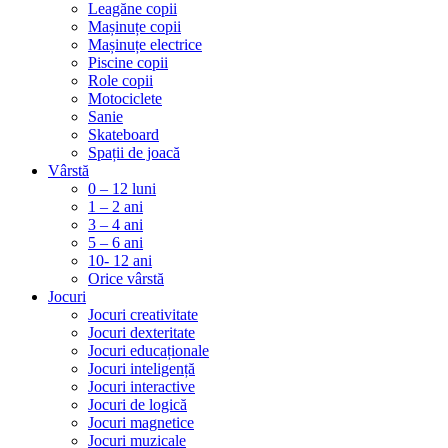
Leagăne copii
Mașinuțe copii
Mașinuțe electrice
Piscine copii
Role copii
Motociclete
Sanie
Skateboard
Spații de joacă
Vârstă
0 – 12 luni
1 – 2 ani
3 – 4 ani
5 – 6 ani
10- 12 ani
Orice vârstă
Jocuri
Jocuri creativitate
Jocuri dexteritate
Jocuri educaționale
Jocuri inteligență
Jocuri interactive
Jocuri de logică
Jocuri magnetice
Jocuri muzicale