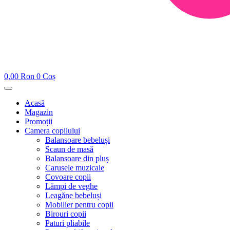
0,00
Ron
0
Coș
Acasă
Magazin
Promoții
Camera copilului
Balansoare bebeluși
Scaun de masă
Balansoare din pluș
Carusele muzicale
Covoare copii
Lămpi de veghe
Leagăne bebeluși
Mobilier pentru copii
Birouri copii
Paturi pliabile