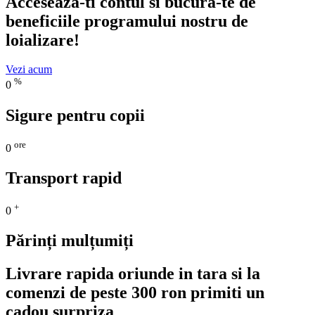
Acceseaza-ti contul si bucura-te de
beneficiile programului nostru de
loializare!
Vezi acum
%
0
Sigure pentru copii
ore
0
Transport rapid
+
0
Părinți mulțumiți
Livrare rapida oriunde in tara si la
comenzi de peste 300 ron primiti un
cadou surpriza