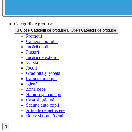
Categorii de produse
Close Categorii de produse
Open Categorii de produse
Promoții
Camera copilului
Jucării copii
Plușuri
Jucării de exterior
Vârstă
Jocuri
Grădiniță și școală
Cărucioare copii
Igienă
Zona bebe
Hamuri și marsupii
Casă și grădină
Scaune auto copii
Articole de petrecere
Botez și nou născuți