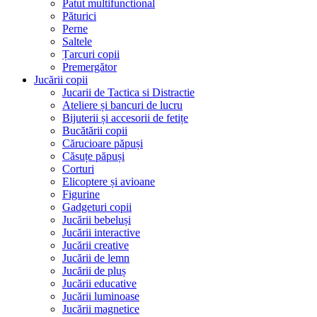
Patut multifunctional
Păturici
Perne
Saltele
Țarcuri copii
Premergător
Jucării copii
Jucarii de Tactica si Distractie
Ateliere și bancuri de lucru
Bijuterii și accesorii de fetițe
Bucătării copii
Cărucioare păpuși
Căsuțe păpuși
Corturi
Elicoptere și avioane
Figurine
Gadgeturi copii
Jucării bebeluși
Jucării interactive
Jucării creative
Jucării de lemn
Jucării de pluș
Jucării educative
Jucării luminoase
Jucării magnetice