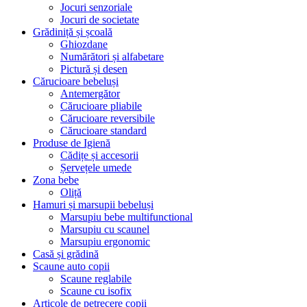
Jocuri senzoriale
Jocuri de societate
Grădiniță și școală
Ghiozdane
Numărători și alfabetare
Pictură și desen
Cărucioare bebeluși
Antemergător
Cărucioare pliabile
Cărucioare reversibile
Cărucioare standard
Produse de Igienă
Cădițe și accesorii
Șervețele umede
Zona bebe
Oliță
Hamuri și marsupii bebeluși
Marsupiu bebe multifunctional
Marsupiu cu scaunel
Marsupiu ergonomic
Casă și grădină
Scaune auto copii
Scaune reglabile
Scaune cu isofix
Articole de petrecere copii