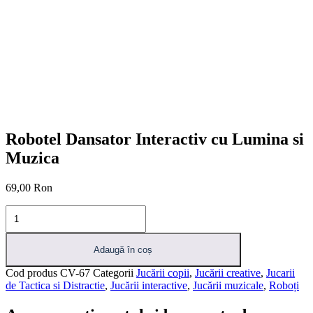
Robotel Dansator Interactiv cu Lumina si
Muzica
69,00
Ron
Cantitate
Robotel
Dansator
Interactiv
Adaugă în coș
cu
Cod produs
CV-67
Categorii
Jucării copii
,
Jucării creative
,
Jucarii
Lumina
de Tactica si Distractie
,
Jucării interactive
,
Jucării muzicale
,
Roboți
si
Muzica