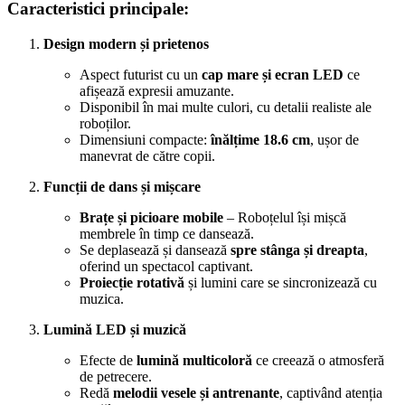
Caracteristici principale:
Design modern și prietenos
Aspect futurist cu un
cap mare și ecran LED
ce
afișează expresii amuzante.
Disponibil în mai multe culori, cu detalii realiste ale
roboților.
Dimensiuni compacte:
înălțime 18.6 cm
, ușor de
manevrat de către copii.
Funcții de dans și mișcare
Brațe și picioare mobile
– Roboțelul își mișcă
membrele în timp ce dansează.
Se deplasează și dansează
spre stânga și dreapta
,
oferind un spectacol captivant.
Proiecție rotativă
și lumini care se sincronizează cu
muzica.
Lumină LED și muzică
Efecte de
lumină multicoloră
ce creează o atmosferă
de petrecere.
Redă
melodii vesele și antrenante
, captivând atenția