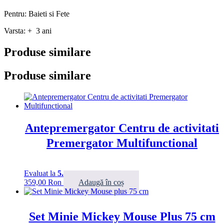
Pentru: Baieti si Fete
Varsta: + 3 ani
Produse similare
Produse similare
Antepremergator Centru de activitati
Premergator Multifunctional
Evaluat la
5.00
din 5
359,00
Ron
Adaugă în coș
Set Minie Mickey Mouse Plus 75 cm