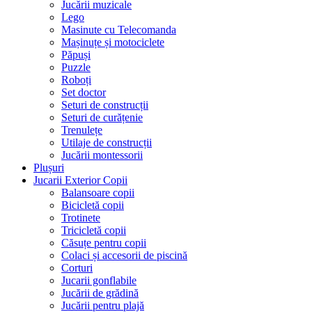
Jucării muzicale
Lego
Masinute cu Telecomanda
Mașinuțe și motociclete
Păpuși
Puzzle
Roboți
Set doctor
Seturi de construcții
Seturi de curățenie
Trenulețe
Utilaje de construcții
Jucării montessorii
Plușuri
Jucarii Exterior Copii
Balansoare copii
Bicicletă copii
Trotinete
Tricicletă copii
Căsuțe pentru copii
Colaci și accesorii de piscină
Corturi
Jucarii gonflabile
Jucării de grădină
Jucării pentru plajă