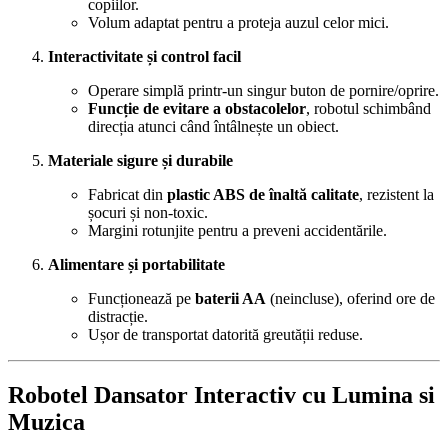
copiilor.
Volum adaptat pentru a proteja auzul celor mici.
Interactivitate și control facil
Operare simplă printr-un singur buton de pornire/oprire.
Funcție de evitare a obstacolelor
, robotul schimbând
direcția atunci când întâlnește un obiect.
Materiale sigure și durabile
Fabricat din
plastic ABS de înaltă calitate
, rezistent la
șocuri și non-toxic.
Margini rotunjite pentru a preveni accidentările.
Alimentare și portabilitate
Funcționează pe
baterii AA
(neincluse), oferind ore de
distracție.
Ușor de transportat datorită greutății reduse.
Robotel Dansator Interactiv cu Lumina si
Muzica