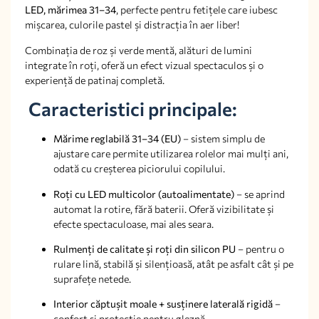
LED, mărimea 31–34
, perfecte pentru fetițele care iubesc
mișcarea, culorile pastel și distracția în aer liber!
Combinația de roz și verde mentă, alături de lumini
integrate în roți, oferă un efect vizual spectaculos și o
experiență de patinaj completă.
Caracteristici principale:
Mărime reglabilă 31–34 (EU)
– sistem simplu de
ajustare care permite utilizarea rolelor mai mulți ani,
odată cu creșterea piciorului copilului.
Roți cu LED multicolor (autoalimentate)
– se aprind
automat la rotire, fără baterii. Oferă vizibilitate și
efecte spectaculoase, mai ales seara.
Rulmenți de calitate și roți din silicon PU
– pentru o
rulare lină, stabilă și silențioasă, atât pe asfalt cât și pe
suprafețe netede.
Interior căptușit moale + susținere laterală rigidă
–
confort și protecție pentru gleznă.