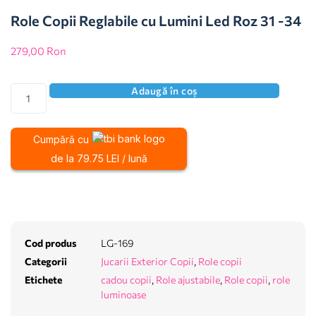
Role Copii Reglabile cu Lumini Led Roz 31 -34
279,00
Ron
Adaugă în coș
Cumpără cu
de la 79.75 LEI / lună
Cod produs
LG-169
Categorii
Jucarii Exterior Copii
,
Role copii
Etichete
cadou copii
,
Role ajustabile
,
Role copii
,
role
luminoase