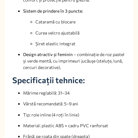
Sistem de prindere în 3 puncte:
Cataramă cu blocare
Curea velcro ajustabilă
Șiret elastic integrat
Design atractiv și feminin
– combinație de roz pastel
și verde mentă, cu imprimeuri jucăușe (steluțe, lună,
cercuri decorative).
Specificații tehnice:
Mărime reglabilă: 31–34
Vârstă recomandată: 5–9 ani
Tip: role inline (4 roți în linie)
Material: plastic ABS + cadru PVC ranforsat
Frână: pe roata din spate (dreapta)