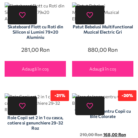
Skateboard Flott cu Roti din
Patut Bebelusi Multifunctional
Silicon si Lumini 79×20
Muzical Electric Gri
Aluminiu
281,00
Ron
880,00
Ron
Adaugă în coș
Adaugă în coș
-21%
-20%
Tarc de Joaca pentru Copii cu
Bile Colorate
Role Copii set 2 in 1 cu casca,
cotiere si genunchiere 29-32
Roz
210,00
Ron
168,00
Ron