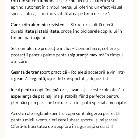
roți din silicon luminoase
, care nu necesită baterii și se
aprind automat în timpul mersului, oferind un efect vizual
spectaculos și sporind vizibilitatea pe timp de seară.
Cadru din aluminiu rezistent
– Structura solidă oferă
durabilitate și stabilitate
, protejând picioarele copilului în
timpul patinajului.
Set complet de protecție inclus
– Genunchiere, cotiere și
protecții pentru palme pentru
siguranță maximă
în timpul
utilizării.
Geantă de transport practică
– Rolele și accesoriile vin într-
o
geantă elegantă
, ușor de transportat și depozitat.
Ideal pentru copii începători și avansați
, aceste role oferă o
experiență de patinaj lină și stabilă
, fiind perfecte pentru
plimbări prin parc, pe trotuar sau în spații special amenajate.
Aceste
role reglabile pentru copii
sunt
alegerea perfectă
pentru micii aventurieri care iubesc sportul și mișcarea!
Oferă-le libertatea de a explora în siguranță și cu stil!