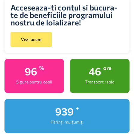
Acceseaza-ti contul si bucura-
te de beneficiile programului
nostru de loializare!
Vezi acum
100
48
%
ore
Sigure pentru copii
Transport rapid
1,000
+
Părinți mulțumiți