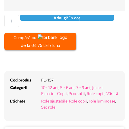
Adaugă în coș
Cumpără cu
de la 64.75 LEI / lună
Cod produs
FL-157
Categorii
10- 12 ani
,
5 - 6 ani
,
7 - 9 ani
,
Jucarii
Exterior Copii
,
Promoții
,
Role copii
,
Vârstă
Etichete
Role ajustabile
,
Role copii
,
role luminoase
,
Set role