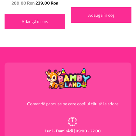
289,00
Ron
229,00
Ron
Adaugă în coș
Adaugă în coș
Comandă produse pe care copilul tău să le adore
Luni - Duminică | 09:00 - 22:00