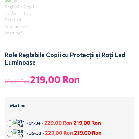
Role Reglabile Copii cu Protecții și Roți Led
Luminoase
219,00
Ron
229,00
Ron
Marime
229,00
Ron
219,00
Ron
-
31-34
-
229,00
Ron
219,00
Ron
-
35-38
-