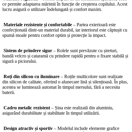
ce permite adaptarea mărimii în funcție de creșterea copilului. Acest
lucru asigură o utilizare îndelungată și confort maxim.
Materiale rezistente și confortabile
– Partea exterioară este
confecționată dintr-un material durabil, iar interiorul este căptușit cu
spumă moale pentru confort optim și protecție la impact.
Sistem de prindere sigur
– Rolele sunt prevăzute cu șireturi,
bandă velcro și cataramă cu prindere rapidă pentru o fixare stabilă și
sigură a piciorului.
Roți din silicon cu iluminare
– Roțile multicolore sunt realizate
din silicon de calitate, oferind o alunecare lină și silențioasă. În plus,
acestea se luminează automat în timpul mersului, fără a necesita
baterii.
Cadru metalic rezistent
– Șina este realizată din aluminiu,
asigurând durabilitate și stabilitate în timpul utilizării.
Design atractiv și sportiv
– Modelul include elemente grafice