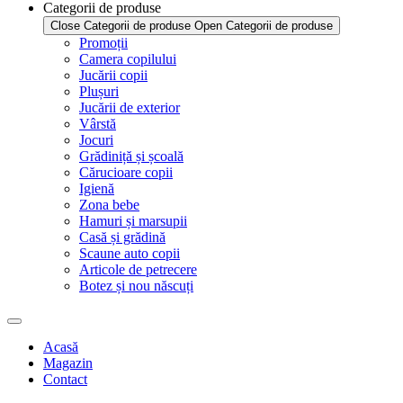
Categorii de produse
Close Categorii de produse
Open Categorii de produse
Promoții
Camera copilului
Jucării copii
Plușuri
Jucării de exterior
Vârstă
Jocuri
Grădiniță și școală
Cărucioare copii
Igienă
Zona bebe
Hamuri și marsupii
Casă și grădină
Scaune auto copii
Articole de petrecere
Botez și nou născuți
Acasă
Magazin
Contact