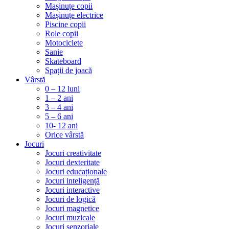
Mașinuțe copii
Mașinuțe electrice
Piscine copii
Role copii
Motociclete
Sanie
Skateboard
Spații de joacă
Vârstă
0 – 12 luni
1 – 2 ani
3 – 4 ani
5 – 6 ani
10- 12 ani
Orice vârstă
Jocuri
Jocuri creativitate
Jocuri dexteritate
Jocuri educaționale
Jocuri inteligență
Jocuri interactive
Jocuri de logică
Jocuri magnetice
Jocuri muzicale
Jocuri senzoriale