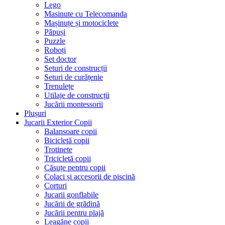
Lego
Masinute cu Telecomanda
Mașinuțe și motociclete
Păpuși
Puzzle
Roboți
Set doctor
Seturi de construcții
Seturi de curățenie
Trenulețe
Utilaje de construcții
Jucării montessorii
Plușuri
Jucarii Exterior Copii
Balansoare copii
Bicicletă copii
Trotinete
Tricicletă copii
Căsuțe pentru copii
Colaci și accesorii de piscină
Corturi
Jucarii gonflabile
Jucării de grădină
Jucării pentru plajă
Leagăne copii