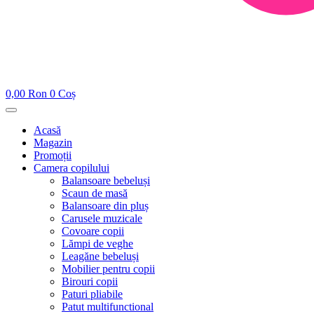
0,00
Ron
0
Coș
Acasă
Magazin
Promoții
Camera copilului
Balansoare bebeluși
Scaun de masă
Balansoare din pluș
Carusele muzicale
Covoare copii
Lămpi de veghe
Leagăne bebeluși
Mobilier pentru copii
Birouri copii
Paturi pliabile
Patut multifunctional