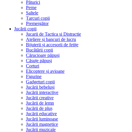
Păturici
Perne
Saltele
Țarcuri copii
Premergător
Jucării copii
Jucarii de Tactica si Distractie
Ateliere și bancuri de lucru
Bijuterii și accesorii de fetițe
Bucătării copii
Cărucioare păpuși
Căsuțe păpuși
Corturi
Elicoptere și avioane
Figurine
Gadgeturi copii
Jucării bebeluși
Jucării interactive
Jucării creative
Jucării de lemn
Jucării de pluș
Jucării educative
Jucării luminoase
Jucării magnetice
Jucării muzicale