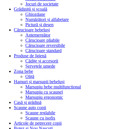
Jocuri de societate
Grădiniță și școală
Ghiozdane
Numărători și alfabetare
Pictură și desen
Cărucioare bebeluși
Antemergător
Cărucioare pliabile
Cărucioare reversibile
Cărucioare standard
Produse de Igienă
Cădițe și accesorii
Șervețele umede
Zona bebe
Oliță
Hamuri și marsupii bebeluși
Marsupiu bebe multifunctional
Marsupiu cu scaunel
Marsupiu ergonomic
Casă și grădină
Scaune auto copii
Scaune reglabile
Scaune cu isofix
Articole de petrecere copii
Botez si Nou Nascuti