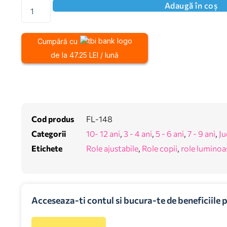
Adaugă în coș
Cumpără cu
de la 47.25 LEI / lună
Cod produs
FL-148
Categorii
10- 12 ani
,
3 - 4 ani
,
5 - 6 ani
,
7 - 9 ani
,
Ju
Etichete
Role ajustabile
,
Role copii
,
role luminoa
Acceseaza-ti contul si bucura-te de beneficiile 