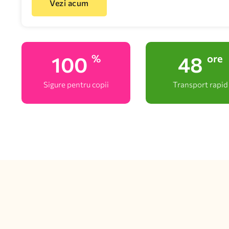
Vezi acum
100
48
%
ore
Sigure pentru copii
Transport rapid