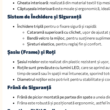
Gheata interioară
: realizată din material textil tip mes
Căptușeala interioară
este moale și ergonomică, ideală 
Sistem de Închidere și Siguranță
Închidere triplă
pentru o fixare sigură și rapidă:
Cataramă superioară cu clichet
, ușor de ajustat 
Bandă velcro la mijloc
, pentru susținere suplime
Șireturi elastice
, pentru reglaj fin și confort.
Șasiu (Frame) și Roți
Șasiul rolelor
este realizat din plastic rezistent și ușo
Roțile sunt prevăzute cu lumini LED
, care se aprind a
timp de seară sau în spații mai întunecate, sporind toto
Diametrul roților
este potrivit pentru stabilitate și co
Frână de Siguranță
Frână de picior montată pe partea din spate
a uneia di
Frâna este robustă și poziționată ergonomic, astfel înc