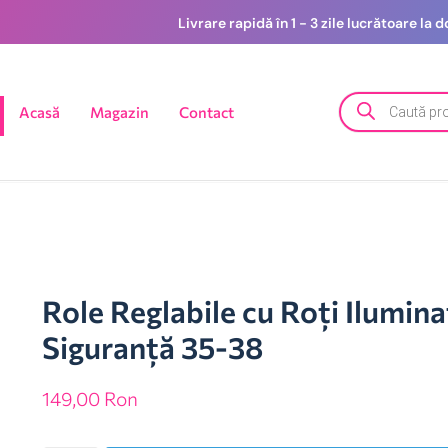
Livrare rapidă în 1 - 3 zile lucrătoare la
Acasă
Magazin
Contact
Role Reglabile cu Roți Ilumina
Siguranță 35-38
149,00
Ron