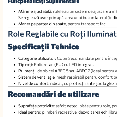
Funcționalități Suplimentare
Mărime ajustabilă
: rolele au un sistem de ajustare a m
Se reglează ușor prin apăsarea unui buton lateral (ind
Maner pe partea din spate
, pentru transport facil.
Role Reglabile cu Roți Ilumina
Specificații Tehnice
Categorie utilizator
: Copii (recomandate pentru începă
Tip roți
: Poliuretan (PU) cu LED integrat.
Rulmenți
: de obicei ABEC 5 sau ABEC 7 (ideal pentru v
Sistem de ventilație
: mesh respirabil pentru confort p
Nivel de confort
: ridicat, cu protecții anti-șoc la glez
Recomandări de utilizare
Suprafețe potrivite
: asfalt neted, piste pentru role, pa
Ideal pentru
: plimbări recreative, dezvoltarea echilibrul