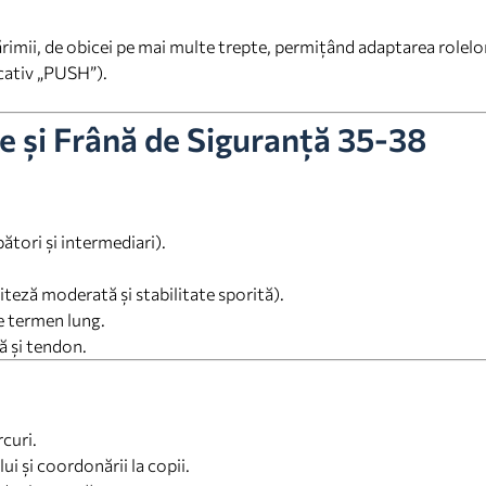
ărimii, de obicei pe mai multe trepte, permițând adaptarea rolelor
icativ „PUSH”).
te și Frână de Siguranță 35-38
tori și intermediari).
iteză moderată și stabilitate sporită).
e termen lung.
nă și tendon.
rcuri.
ui și coordonării la copii.