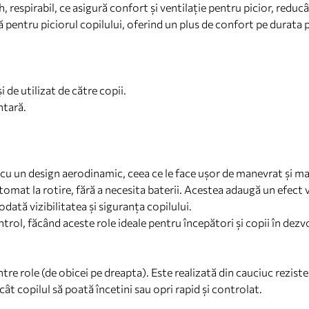
h, respirabil, ce asigură confort și ventilație pentru picior, reducâ
pentru piciorul copilului, oferind un plus de confort pe durata p
și de utilizat de către copii.
ntară.
r, cu un design aerodinamic, ceea ce le face ușor de manevrat și ma
utomat la rotire, fără a necesita baterii. Acestea adaugă un efect v
dată vizibilitatea și siguranța copilului.
ntrol, făcând aceste role ideale pentru începători și copii în dezv
ntre role (de obicei pe dreapta). Este realizată din cauciuc rezisten
ât copilul să poată încetini sau opri rapid și controlat.