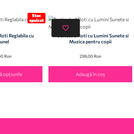
Stoc
epuizat
Roti Reglabila cu
Trotineta 3 Roti cu Lumini Sunete si
unel
Muzica pentru copii
00
Ron
299,00
Ron
ă opțiunile
Adaugă în coș