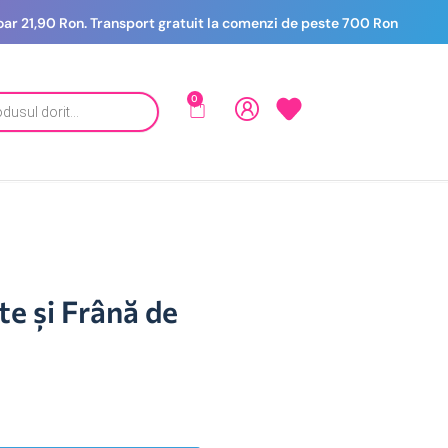
 doar 21,90 Ron. Transport gratuit la comenzi de peste 700 Ron
0
te și Frână de