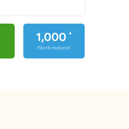
1,000
+
Părinți mulțumiți