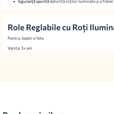
Siguranță sporită
datorită roților iluminate și a frânei
Role Reglabile cu Roți Ilumi
Pentru: baieti si fete
Varsta: 3+ ani