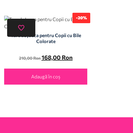
-20%
Tarc de Joaca pentru Copii cu Bile
Colorate
168,00
Ron
210,00
Ron
Adaugă în coș