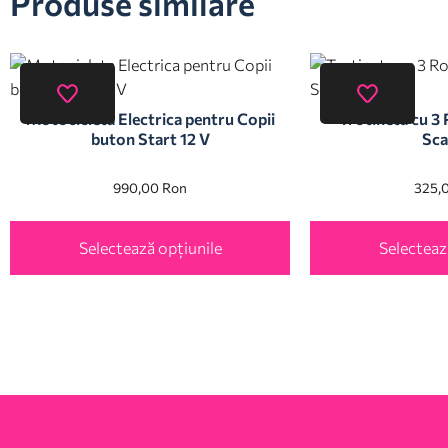
Produse similare
Motocicleta Electrica pentru Copii
Trotineta cu 3 
buton Start 12 V
Sca
990,00
Ron
325,
Selectează opțiunile
Selecteaz