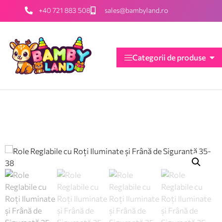
+40 721 883 508
sales@bambyland.ro
Categorii de produse