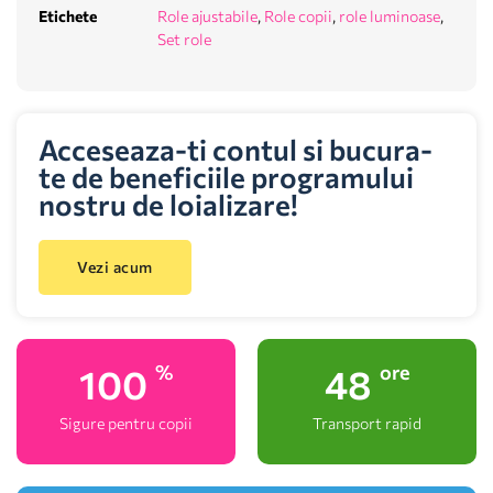
Etichete
Role ajustabile
,
Role copii
,
role luminoase
,
Set role
Acceseaza-ti contul si bucura-
te de beneficiile programului
nostru de loializare!
Vezi acum
100
48
%
ore
Sigure pentru copii
Transport rapid