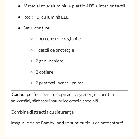
Material role: aluminiu + plastic ABS + interior textil
Roti: PU, cu lumină LED
Setul conține:
1 pereche role reglabile
1 cască de protecție
2 genunchiere
2 cotiere
2 protecții pentru palme
Cadoul perfect
pentru copii activi și energici, pentru
aniversări, sărbători sau orice ocazie specială.
Combină distracția cu siguranța!
Imaginile de pe BambyLand.ro sunt cu titlu de prezentare!