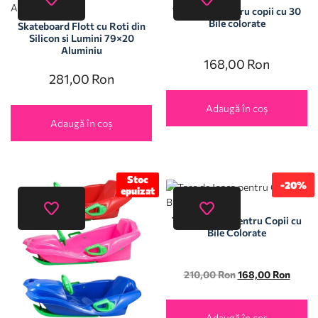
Tarc Rosu pentru copii cu 30
Bile colorate
Skateboard Flott cu Roti din
Silicon si Lumini 79×20
Aluminiu
168,00
Ron
281,00
Ron
Adaugă în coș
Adaugă în coș
Stoc
-20%
epuizat
Tarc de Joaca pentru Copii cu
Bile Colorate
210,00
Ron
168,00
Ron
Adaugă în coș