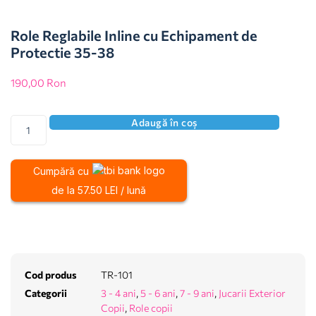
Role Reglabile Inline cu Echipament de
Protectie 35-38
190,00
Ron
Adaugă în coș
Cumpără cu
de la 57.50 LEI / lună
Cod produs
TR-101
Categorii
3 - 4 ani
,
5 - 6 ani
,
7 - 9 ani
,
Jucarii Exterior
Copii
,
Role copii