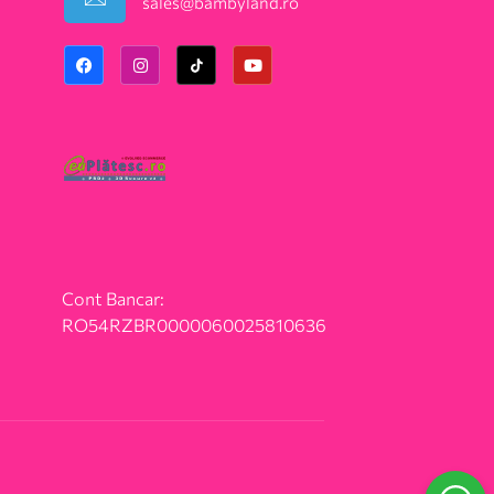
sales@bambyland.ro​
Cont Bancar:
RO54RZBR0000060025810636