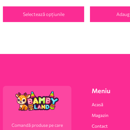
Selectează opțiunile
Adaugă
Meniu
Acasă
Magazin
Comandă produse pe care
Contact