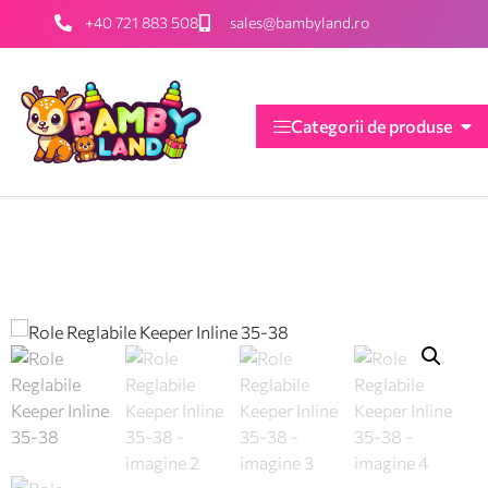
+40 721 883 508
sales@bambyland.ro
Categorii de produse