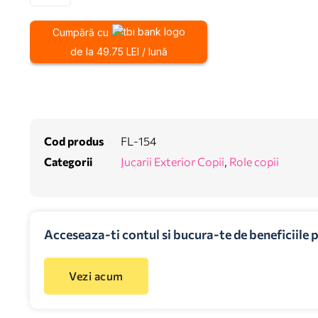
Cumpără cu
de la 49.75 LEI / lună
Cod produs
FL-154
Categorii
Jucarii Exterior Copii
,
Role copii
Acceseaza-ti contul si bucura-te de beneficiile 
Vezi acum