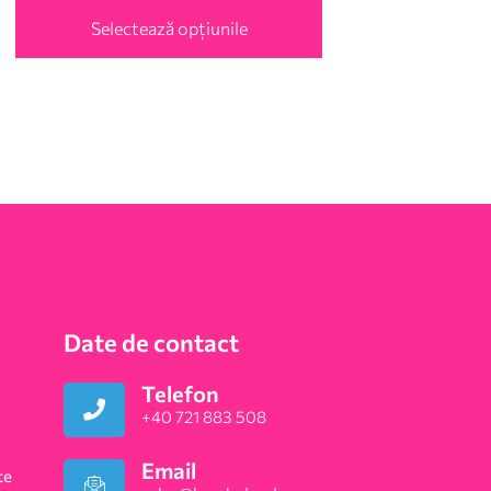
Selectează opțiunile
Date de contact
Telefon
+40 721 883 508
Email
te