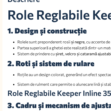
Role Reglabile Ke
1. Design și construcție
Rolele sunt preponderent rosii
și negre
, cu accente de 
Partea superioară a ghetei este realizată dintr-un mater
Sistem de prindere cu
șiret, velcro și cataramă ajustab
2. Roti și sistem de rulare
Roțile au un design colorat, generând un efect spectac
Sistem de rulment care permite o alunecare lină și stab
Role Reglabile Keeper Inline 3
3. Cadru și mecanism de ajust