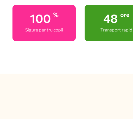
100
48
%
ore
Sigure pentru copii
Transport rapid