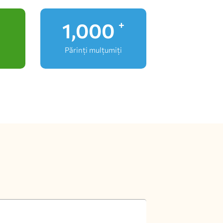
1,000
+
Părinți mulțumiți