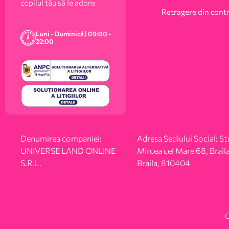
copilul tău să le adore
Retragere din cont
Luni - Duminică | 09:00 -
22:00
Denumirea companiei:
Adresa Sediului Social: Str
UNIVERSE LAND ONLINE
Mircea cel Mare 68, Braila
S.R.L.
Braila, 810404
C