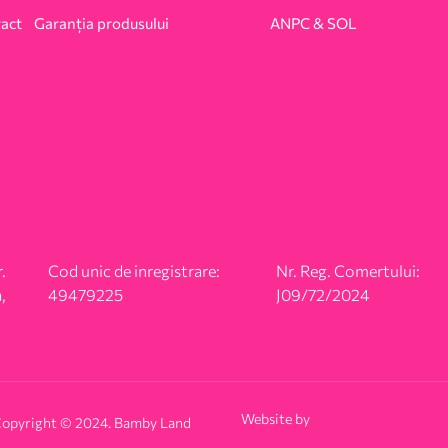
ract
Garanția produsului
ANPC & SOL
.
Cod unic de inregistrare:
Nr. Reg. Comertului:
,
49479225
J09/72/2024
Website by
opyright © 2024. Bamby Land