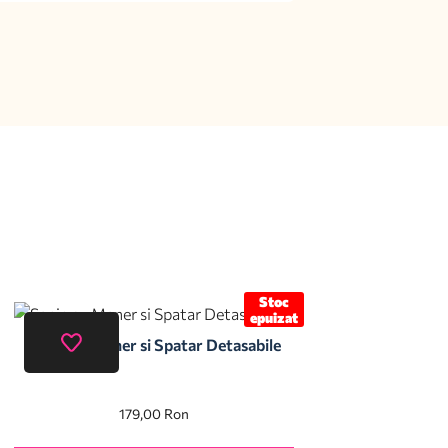
Stoc
epuizat
Sanie cu Maner si Spatar Detasabile
179,00
Ron