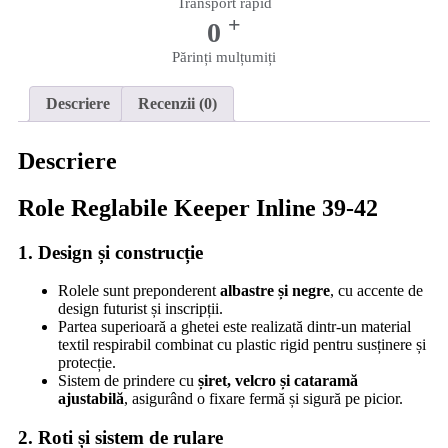
Transport rapid
+
0
Părinți mulțumiți
Descriere
Recenzii (0)
Descriere
Role Reglabile Keeper Inline 39-42
1. Design și construcție
Rolele sunt preponderent
albastre și negre
, cu accente de
design futurist și inscripții.
Partea superioară a ghetei este realizată dintr-un material
textil respirabil combinat cu plastic rigid pentru susținere și
protecție.
Sistem de prindere cu
șiret, velcro și cataramă
ajustabilă
, asigurând o fixare fermă și sigură pe picior.
2. Roti și sistem de rulare