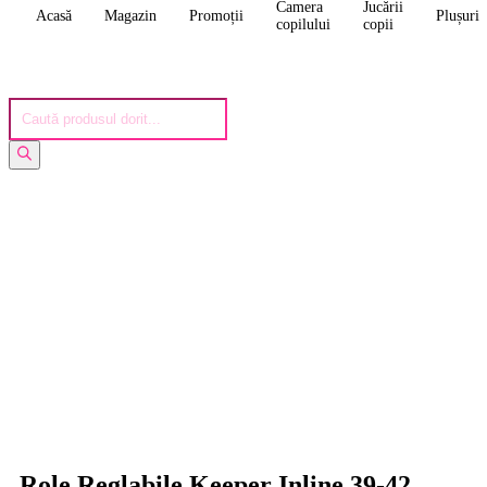
Camera
Jucării
Acasă
Magazin
Promoții
Plușuri
copilului
copii
Role Reglabile Keeper Inline 39-42