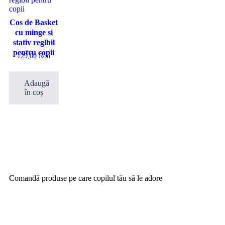
Cos de Basket
cu minge si
stativ reglbil
pentru copii
129,00
Ron
Adaugă
în coș
Comandă produse pe care copilul tău să le adore