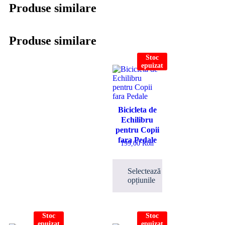
Produse similare
Produse similare
Stoc
epuizat
Bicicleta de
Echilibru
pentru Copii
fara Pedale
199,00
Ron
Selectează
opțiunile
Stoc
Stoc
epuizat
epuizat