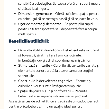
sensibilă a bebelușilor. Salteaua oferă un suport moale
și plăcut la atingere.
Dimensiuni generoase
– Oferă suficient spațiu pentru
ca bebelușul să se rostogolească și să se joace în voie.
Ușor de montat și demontat
– Se poate plia rapid
pentru a fi transportată sau depozitată fără a ocupa
mult spațiu.
Beneficiile utilizării:
Dezvoltă abilitățile motorii
– Bebelușul este încurajat
să lovească, să atingă și să prindă jucăriile,
îmbunătățindu-și astfel coordonarea mișcărilor.
Stimulează simțurile
– Culorile vii, texturile variate și
elementele sonore ajută la dezvoltarea percepției
senzoriale.
Contribuie la dezvoltarea cognitivă
– Formele și
culorile diverse susțin învățarea timpurie.
Spațiu de joacă sigur și confortabil
– Permite
bebelușului să se joace într-un mediu protejat.
Această saltea de activități cu arcadă este un cadou perfect
pentru orice bebeluș, fiind un spațiu ideal pentru