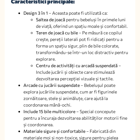
Caracteristici principale:
Design 3 în 1
– Aceasta poate fi utilizată ca:
Saltea de joacă
pentru bebeluși în primele luni
de viață, oferind un spațiu moale și confortabil.
Teren de joacă cu bile
– Pe măsură ce copilul
crește, pereții laterali pot fi ridicați pentru a
forma un spațiu sigur, plin de bile colorate,
transformându-se într-un loc distractiv pentru
explorare.
Centru de activități cu arcadă suspendată
–
Include jucării și obiecte care stimulează
dezvoltarea percepției vizuale și tactile.
Arcade cu jucării suspendate
– Bebelușul poate
explora jucăriile suspendate, cum ar fi figurinele
zornăitoare, stele și animăluțe, care ajută la
coordonarea mână-ochi.
Include 15 bile multicolore
– Special concepute
pentru a încuraja dezvoltarea abilităților motorii fine
și coordonarea.
Materiale sigure și confortabile
– Fabricată din
materiale moi și non-toxice, sigure pentru pielea