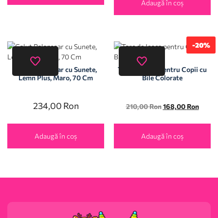
Adaugă în coș
-20%
Calut Balansoar cu Sunete,
Tarc de Joaca pentru Copii cu
Lemn Plus, Maro, 70 Cm
Bile Colorate
234,00
Ron
210,00
Ron
168,00
Ron
Adaugă în coș
Adaugă în coș