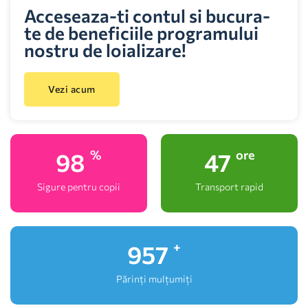
Acceseaza-ti contul si bucura-
te de beneficiile programului
nostru de loializare!
Vezi acum
100
48
%
ore
Sigure pentru copii
Transport rapid
1,000
+
Părinți mulțumiți