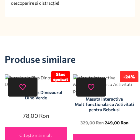
descoperire și distracție!
Produse similare
Stoc
-24%
epuizat
Jucarie din Plus Dinozaurul
Dino Verde
Masuta Interactiva
Multifunctionala cu Activitati
pentru Bebelusi
78,00
Ron
329,00
Ron
249,00
Ron
Citește mai mult