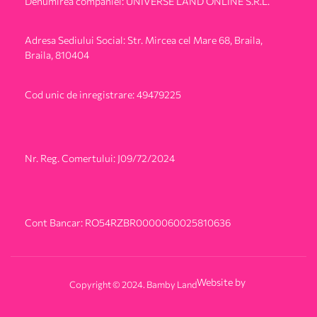
Denumirea companiei: UNIVERSE LAND ONLINE S.R.L.
Adresa Sediului Social: Str. Mircea cel Mare 68, Braila,
Braila, 810404
Cod unic de inregistrare: 49479225
Nr. Reg. Comertului: J09/72/2024
Cont Bancar: RO54RZBR0000060025810636
Website by
Copyright © 2024. Bamby Land