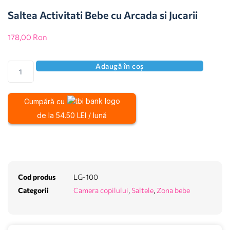
Saltea Activitati Bebe cu Arcada si Jucarii
178,00
Ron
Adaugă în coș
Cumpără cu
de la 54.50 LEI / lună
Cod produs
LG-100
Categorii
Camera copilului
,
Saltele
,
Zona bebe