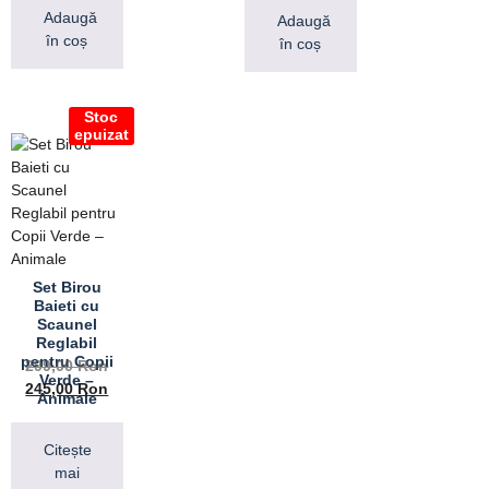
Adaugă
Adaugă
în coș
în coș
Stoc
epuizat
Set Birou
Baieti cu
Scaunel
Reglabil
pentru Copii
299,00
Ron
Verde –
245,00
Ron
Animale
Citește
mai