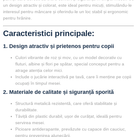
un design atractiv și colorat, este ideal pentru micuți, stimulându-le
interesul pentru mâncare și oferindu-le un loc stabil și ergonomic
pentru hrănire.
Caracteristici principale:
1. Design atractiv și prietenos pentru copii
Culori vibrante de
roz și mov
, cu un model decorativ cu
fluturi, albine și flori
pe spătar, special conceput pentru a
atrage atenția celor mici.
Include o
jucărie interactivă pe tavă
, care îi menține pe copii
ocupați în timpul mesei.
2. Materiale de calitate și siguranță sporită
Structură metalică rezistentă
, care oferă stabilitate și
durabilitate.
Tăviță din plastic durabil
, ușor de curățat, ideală pentru
servirea mesei.
Picioare antiderapante
, prevăzute cu capace din cauciuc,
pentru prevenirea alunecării.