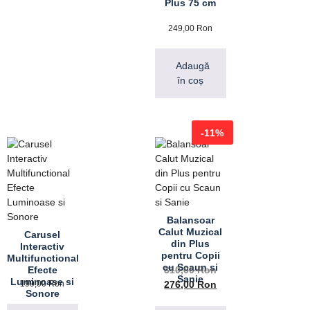
Plus 75 cm
249,00
Ron
Adaugă
în coș
-11%
Balansoar
Calut Muzical
Carusel
din Plus
Interactiv
pentru Copii
Multifunctional
cu Scaun si
Efecte
310,00
Ron
Sanie
Luminoase si
199,00
Ron
276,00
Ron
Sonore