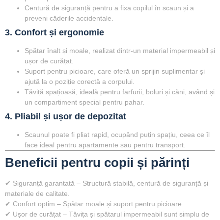
Centură de siguranță
pentru a fixa copilul în scaun și a
preveni căderile accidentale.
3. Confort și ergonomie
Spătar înalt și moale
, realizat dintr-un material impermeabil și
ușor de curățat.
Suport pentru picioare
, care oferă un sprijin suplimentar și
ajută la o poziție corectă a corpului.
Tăviță spațioasă
, ideală pentru farfurii, boluri și căni, având și
un compartiment special pentru pahar.
4. Pliabil și ușor de depozitat
Scaunul poate fi pliat rapid, ocupând
puțin spațiu
, ceea ce îl
face ideal pentru apartamente sau pentru transport.
Beneficii pentru copii și părinți
✔
Siguranță garantată
– Structură stabilă, centură de siguranță și
materiale de calitate.
✔
Confort optim
– Spătar moale și suport pentru picioare.
✔
Ușor de curățat
– Tăvița și spătarul impermeabil sunt simplu de