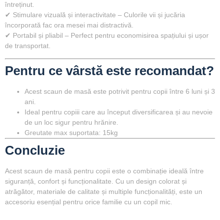
întreținut.
✔
Stimulare vizuală și interactivitate
– Culorile vii și jucăria
încorporată fac ora mesei mai distractivă.
✔
Portabil și pliabil
– Perfect pentru economisirea spațiului și ușor
de transportat.
Pentru ce vârstă este recomandat?
Acest scaun de masă este potrivit pentru
copii între 6 luni și 3
ani
.
Ideal pentru copiii care au început diversificarea și au nevoie
de un loc sigur pentru hrănire.
Greutate max suportata: 15kg
Concluzie
Acest
scaun de masă pentru copii
este o combinație ideală între
siguranță, confort și funcționalitate
. Cu un design colorat și
atrăgător, materiale de calitate și multiple funcționalități, este un
accesoriu esențial pentru orice familie cu un copil mic.