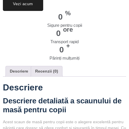
Vezi acum
%
0
Sigure pentru copii
ore
0
Transport rapid
+
0
Părinți mulțumiți
Descriere
Recenzii (0)
Descriere
Descriere detaliată a scaunului de
masă pentru copii
Acest
scaun de masă pentru copii
este o alegere excelentă pentru
părinții care doresc să ofere confort și siguranță în timpul mesei. Cu