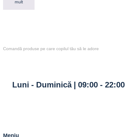
mult
Comandă produse pe care copilul tău să le adore
Luni - Duminică | 09:00 - 22:00
Meniu