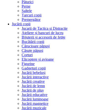
Păturici
Perne
Saltele
Țarcuri copii
Premergător
Jucării copii
Jucarii de Tactica si Distractie
Ateliere și bancuri de lucru
Bijuterii și accesorii de fetițe
Bucătării copii
Cărucioare păpuși
Căsuțe păpuși
Corturi
Elicoptere și avioane
Figurine
Gadgeturi copii
Jucării bebeluși
Jucării interactive
Jucării creative
Jucării de lemn
Jucării de pluș
Jucării educative
Jucării luminoase
Jucării magnetice
Jucării muzicale