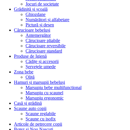
Jocuri de societate
Grădiniță și școală
Ghiozdane
Numărători și alfabetare
Pictură și desen
Cărucioare bebeluși
Antemergător
Cărucioare pliabile
Cărucioare reversibile
Cărucioare standard
Produse de Igienă
Cădițe și accesorii
Șervețele umede
Zona bebe
Oliță
Hamuri și marsupii bebeluși
Marsupiu bebe multifunctional
Marsupiu cu scaunel
Marsupiu ergonomic
Casă și grădină
Scaune auto copii
Scaune reglabile
Scaune cu isofix
Articole de petrecere copii
Botez si Nou Nascuti