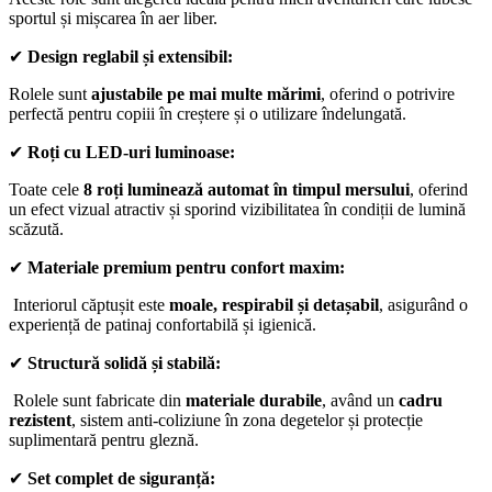
sportul și mișcarea în aer liber.
✔
Design reglabil și extensibil:
Rolele sunt
ajustabile pe mai multe mărimi
, oferind o potrivire
perfectă pentru copiii în creștere și o utilizare îndelungată.
✔
Roți cu LED-uri luminoase:
Toate cele
8 roți luminează automat în timpul mersului
, oferind
un efect vizual atractiv și sporind vizibilitatea în condiții de lumină
scăzută.
✔
Materiale premium pentru confort maxim:
Interiorul căptușit este
moale, respirabil și detașabil
, asigurând o
experiență de patinaj confortabilă și igienică.
✔
Structură solidă și stabilă:
Rolele sunt fabricate din
materiale durabile
, având un
cadru
rezistent
, sistem anti-coliziune în zona degetelor și protecție
suplimentară pentru gleznă.
✔
Set complet de siguranță: