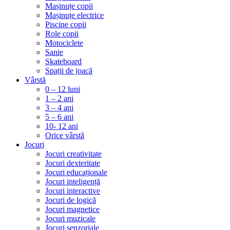
Mașinuțe copii
Mașinuțe electrice
Piscine copii
Role copii
Motociclete
Sanie
Skateboard
Spații de joacă
Vârstă
0 – 12 luni
1 – 2 ani
3 – 4 ani
5 – 6 ani
10- 12 ani
Orice vârstă
Jocuri
Jocuri creativitate
Jocuri dexteritate
Jocuri educaționale
Jocuri inteligență
Jocuri interactive
Jocuri de logică
Jocuri magnetice
Jocuri muzicale
Jocuri senzoriale