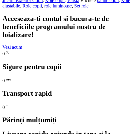
Jucarii Exterior Copii
,
Role copii
,
Vârstă
Etichete
patine copii
,
Role
ajustabile
,
Role copii
,
role luminoase
,
Set role
Acceseaza-ti contul si bucura-te de
beneficiile programului nostru de
loializare!
Vezi acum
%
0
Sigure pentru copii
ore
0
Transport rapid
+
0
Părinți mulțumiți
Livrare rapida oriunde in tara si la