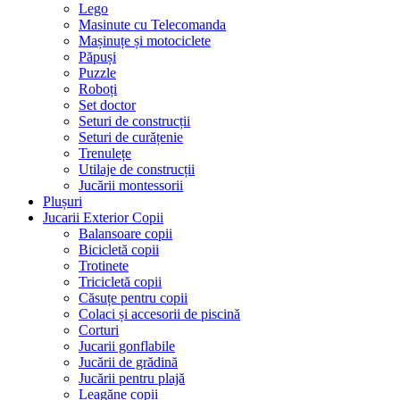
Lego
Masinute cu Telecomanda
Mașinuțe și motociclete
Păpuși
Puzzle
Roboți
Set doctor
Seturi de construcții
Seturi de curățenie
Trenulețe
Utilaje de construcții
Jucării montessorii
Plușuri
Jucarii Exterior Copii
Balansoare copii
Bicicletă copii
Trotinete
Tricicletă copii
Căsuțe pentru copii
Colaci și accesorii de piscină
Corturi
Jucarii gonflabile
Jucării de grădină
Jucării pentru plajă
Leagăne copii