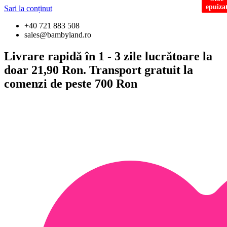
epuiza
epuiza
epuiza
Sari la conținut
+40 721 883 508
sales@bambyland.ro
Livrare rapidă în 1 - 3 zile lucrătoare la
doar 21,90 Ron. Transport gratuit la
comenzi de peste 700 Ron