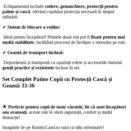
Echipamentul include
cotiere, genunchiere, protecții pentru
palme și cască
, oferind copilului protecția necesară în timpul
utilizării.
✔
Sistem de blocare a roților:
Ideal pentru începători! Primele două roți pot fi
fixate pentru mai
multă stabilitate
, facilitând procesul de învățare a mersului pe role.
✔
Geantă de transport inclusă:
Depozitează și transportă cu ușurință rolele și accesoriile datorită
genții practice și rezistente
incluse în set.
Set Complet Patine Copii cu Protecții Cască și
Geantă 33-36
🌟
Perfecte pentru copii de toate vârstele, fie că sunt începători
sau avansați
, aceste role le oferă siguranță, confort și multă
distracție!
Imaginile de pe BambyLand.ro sunt cu titlu informativ!