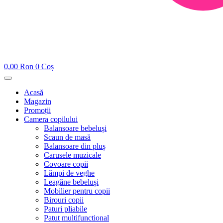
0,00
Ron
0
Coș
Acasă
Magazin
Promoții
Camera copilului
Balansoare bebeluși
Scaun de masă
Balansoare din pluș
Carusele muzicale
Covoare copii
Lămpi de veghe
Leagăne bebeluși
Mobilier pentru copii
Birouri copii
Paturi pliabile
Patut multifunctional