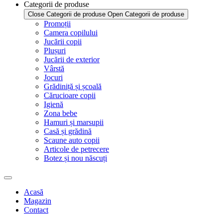
Categorii de produse
Close Categorii de produse
Open Categorii de produse
Promoții
Camera copilului
Jucării copii
Plușuri
Jucării de exterior
Vârstă
Jocuri
Grădiniță și școală
Cărucioare copii
Igienă
Zona bebe
Hamuri și marsupii
Casă și grădină
Scaune auto copii
Articole de petrecere
Botez și nou născuți
Acasă
Magazin
Contact