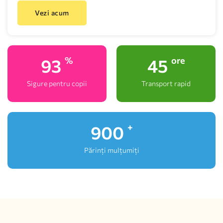
Vezi acum
100
48
%
ore
Sigure pentru copii
Transport rapid
1,000
+
Părinți mulțumiți