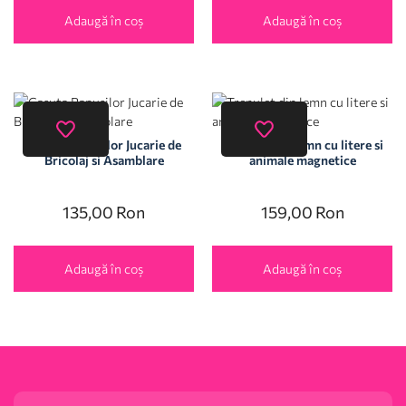
Adaugă în coș
Adaugă în coș
Casuta Papusilor Jucarie de
Trenulet din lemn cu litere si
Bricolaj si Asamblare
animale magnetice
135,00
Ron
159,00
Ron
Adaugă în coș
Adaugă în coș