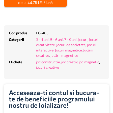
de la 44.75 LEI / lună
Cod produs
LG-403
Categorii
3 - 4 ani
,
5 - 6 ani
,
7 - 9 ani
,
Jocuri
,
Jocuri
creativitate
,
Jocuri de societate
,
Jocuri
interactive
,
Jocuri magnetice
,
Jucării
creative
,
Jucării magnetice
Etichete
joc constructie
,
joc creativ
,
joc magnetic
,
jocuri creative
Acceseaza-ti contul si bucura-
te de beneficiile programului
nostru de loializare!