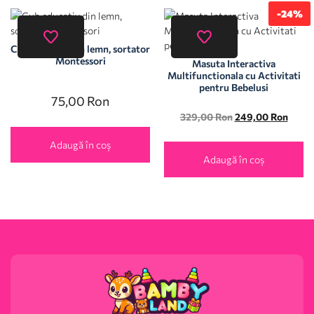
-24%
Cub educativ din lemn, sortator
Montessori
Masuta Interactiva
Multifunctionala cu Activitati
pentru Bebelusi
75,00
Ron
329,00
Ron
249,00
Ron
Adaugă în coș
Adaugă în coș