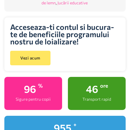
de lemn
,
Jucării educative
Acceseaza-ti contul si bucura-
te de beneficiile programului
nostru de loializare!
Vezi acum
100
48
%
ore
Sigure pentru copii
Transport rapid
1,000
+