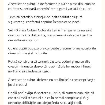
Acest set de cuburi este format din 40 de piese din lemn de
calitate superioară, care vin într-o gamă variată de culori.
Textura netedă și finisajul de înaltă calitate asigură
siguranța și confortul copiilor în timp ce se joacă.
Set 40 Piese Cuburi Colorate Lemn Transparente nu sunt
doar o sursă de distracție, ci și o resursă valoroasă pentru
dezvoltarea copiilor.
Cu ele, copiii pot explora concepte precum formele, culorile,
dimensiunile și structurile.
Pot să construiască turnuri, castele, poduri și multe alte
creații minunate, dezvoltând abilitățile lor motorii fine și
învățând să gândească logic.
Acest set de cuburi de lemn nu are limite în ceea ce privește
jocul creativ!
Copiii pot învăța să sorteze culorile, să numere cuburile, să
construiască structuri din ce în ce mai complexe și să-și
dezvolte abilitățile sociale jucându-se cu alți copii.