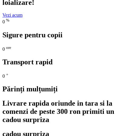
loializare!
Vezi acum
%
0
Sigure pentru copii
ore
0
Transport rapid
+
0
Părinți mulțumiți
Livrare rapida oriunde in tara si la
comenzi de peste 300 ron primiti un
cadou surpriza
cadou surpriza