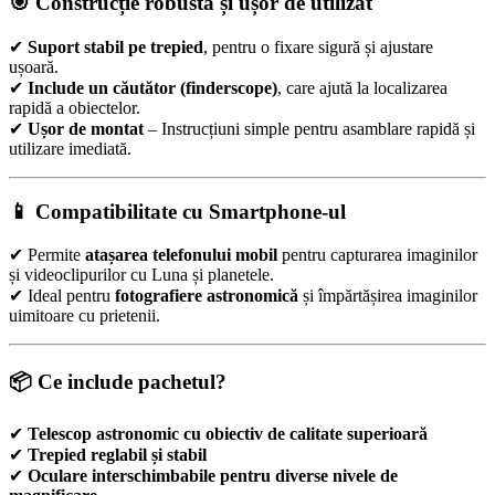
🎯 Construcție robustă și ușor de utilizat
✔
Suport stabil pe trepied
, pentru o fixare sigură și ajustare
ușoară.
✔
Include un căutător (finderscope)
, care ajută la localizarea
rapidă a obiectelor.
✔
Ușor de montat
– Instrucțiuni simple pentru asamblare rapidă și
utilizare imediată.
📱 Compatibilitate cu Smartphone-ul
✔ Permite
atașarea telefonului mobil
pentru capturarea imaginilor
și videoclipurilor cu Luna și planetele.
✔ Ideal pentru
fotografiere astronomică
și împărtășirea imaginilor
uimitoare cu prietenii.
📦 Ce include pachetul?
✔
Telescop astronomic cu obiectiv de calitate superioară
✔
Trepied reglabil și stabil
✔
Oculare interschimbabile pentru diverse nivele de