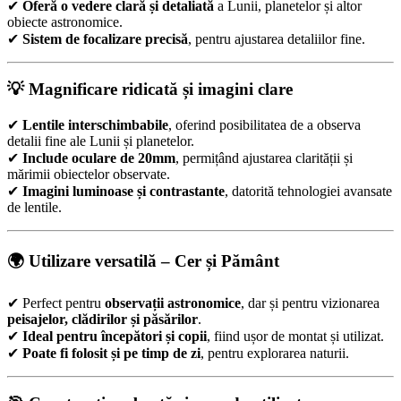
✔
Oferă o vedere clară și detaliată
a Lunii, planetelor și altor
obiecte astronomice.
✔
Sistem de focalizare precisă
, pentru ajustarea detaliilor fine.
💡 Magnificare ridicată și imagini clare
✔
Lentile interschimbabile
, oferind posibilitatea de a observa
detalii fine ale Lunii și planetelor.
✔
Include oculare de 20mm
, permițând ajustarea clarității și
mărimii obiectelor observate.
✔
Imagini luminoase și contrastante
, datorită tehnologiei avansate
de lentile.
🌍 Utilizare versatilă – Cer și Pământ
✔ Perfect pentru
observații astronomice
, dar și pentru vizionarea
peisajelor, clădirilor și păsărilor
.
✔
Ideal pentru începători și copii
, fiind ușor de montat și utilizat.
✔
Poate fi folosit și pe timp de zi
, pentru explorarea naturii.