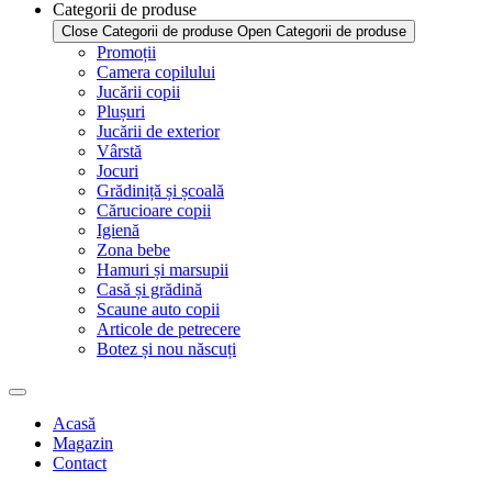
Categorii de produse
Close Categorii de produse
Open Categorii de produse
Promoții
Camera copilului
Jucării copii
Plușuri
Jucării de exterior
Vârstă
Jocuri
Grădiniță și școală
Cărucioare copii
Igienă
Zona bebe
Hamuri și marsupii
Casă și grădină
Scaune auto copii
Articole de petrecere
Botez și nou născuți
Acasă
Magazin
Contact