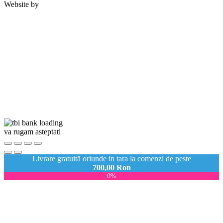
Website by
va rugam asteptati
Livrare gratuită oriunde in tara la comenzi de peste
700,00
Ron
0%