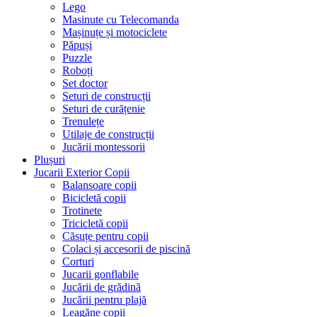
Lego
Masinute cu Telecomanda
Mașinuțe și motociclete
Păpuși
Puzzle
Roboți
Set doctor
Seturi de construcții
Seturi de curățenie
Trenulețe
Utilaje de construcții
Jucării montessorii
Plușuri
Jucarii Exterior Copii
Balansoare copii
Bicicletă copii
Trotinete
Tricicletă copii
Căsuțe pentru copii
Colaci și accesorii de piscină
Corturi
Jucarii gonflabile
Jucării de grădină
Jucării pentru plajă
Leagăne copii