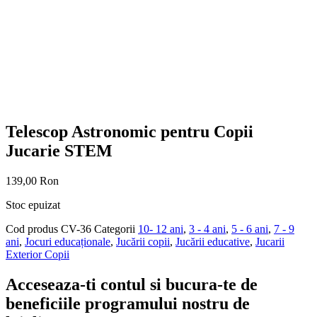
Telescop Astronomic pentru Copii
Jucarie STEM
139,00
Ron
Stoc epuizat
Cod produs
CV-36
Categorii
10- 12 ani
,
3 - 4 ani
,
5 - 6 ani
,
7 - 9
ani
,
Jocuri educaționale
,
Jucării copii
,
Jucării educative
,
Jucarii
Exterior Copii
Acceseaza-ti contul si bucura-te de
beneficiile programului nostru de