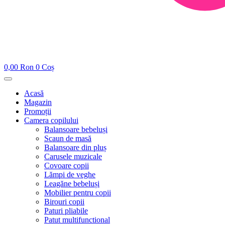
0,00
Ron
0
Coș
Acasă
Magazin
Promoții
Camera copilului
Balansoare bebeluși
Scaun de masă
Balansoare din pluș
Carusele muzicale
Covoare copii
Lămpi de veghe
Leagăne bebeluși
Mobilier pentru copii
Birouri copii
Paturi pliabile
Patut multifunctional