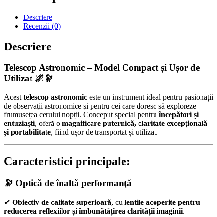
Descriere
Recenzii (0)
Descriere
Telescop Astronomic – Model Compact și Ușor de
Utilizat
🌌🔭
Acest
telescop astronomic
este un instrument ideal pentru pasionații
de observații astronomice și pentru cei care doresc să exploreze
frumusețea cerului nopții. Conceput special pentru
începători și
entuziaști
, oferă o
magnificare puternică, claritate excepțională
și portabilitate
, fiind ușor de transportat și utilizat.
Caracteristici principale:
🔭 Optică de înaltă performanță
✔
Obiectiv de calitate superioară
, cu
lentile acoperite pentru
reducerea reflexiilor și îmbunătățirea clarității imaginii
.