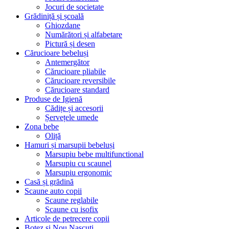
Jocuri de societate
Grădiniță și școală
Ghiozdane
Numărători și alfabetare
Pictură și desen
Cărucioare bebeluși
Antemergător
Cărucioare pliabile
Cărucioare reversibile
Cărucioare standard
Produse de Igienă
Cădițe și accesorii
Șervețele umede
Zona bebe
Oliță
Hamuri și marsupii bebeluși
Marsupiu bebe multifunctional
Marsupiu cu scaunel
Marsupiu ergonomic
Casă și grădină
Scaune auto copii
Scaune reglabile
Scaune cu isofix
Articole de petrecere copii
Botez si Nou Nascuti