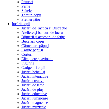
Păturici
Perne
Saltele
Țarcuri copii
Premergător
Jucării copii
Jucarii de Tactica si Distractie
Ateliere și bancuri de lucru
Bijuterii și accesorii de fetițe
Bucătării copii
Cărucioare păpuși
Căsuțe păpuși
Corturi
Elicoptere și avioane
Figurine
Gadgeturi copii
Jucării bebeluși
Jucării interactive
Jucării creative
Jucării de lemn
Jucării de pluș
Jucării educative
Jucării luminoase
Jucării magnetice
Jucării muzicale