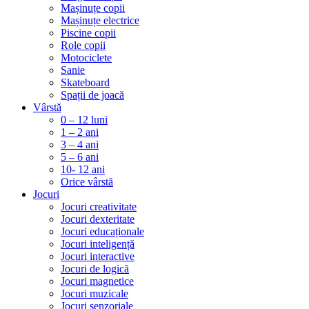
Mașinuțe copii
Mașinuțe electrice
Piscine copii
Role copii
Motociclete
Sanie
Skateboard
Spații de joacă
Vârstă
0 – 12 luni
1 – 2 ani
3 – 4 ani
5 – 6 ani
10- 12 ani
Orice vârstă
Jocuri
Jocuri creativitate
Jocuri dexteritate
Jocuri educaționale
Jocuri inteligență
Jocuri interactive
Jocuri de logică
Jocuri magnetice
Jocuri muzicale
Jocuri senzoriale