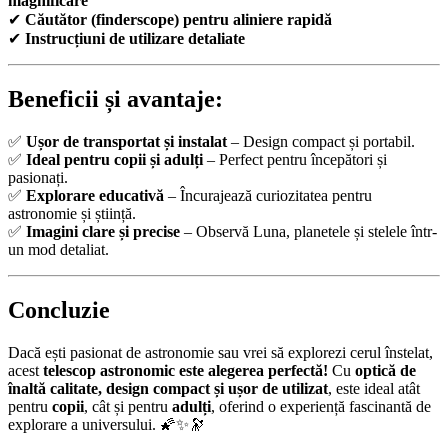
magnificare
✔
Căutător (finderscope) pentru aliniere rapidă
✔
Instrucțiuni de utilizare detaliate
Beneficii și avantaje:
✅
Ușor de transportat și instalat
– Design compact și portabil.
✅
Ideal pentru copii și adulți
– Perfect pentru începători și
pasionați.
✅
Explorare educativă
– Încurajează curiozitatea pentru
astronomie și știință.
✅
Imagini clare și precise
– Observă Luna, planetele și stelele într-
un mod detaliat.
Concluzie
Dacă ești pasionat de astronomie sau vrei să explorezi cerul înstelat,
acest
telescop astronomic este alegerea perfectă!
Cu
optică de
înaltă calitate, design compact și ușor de utilizat
, este ideal atât
pentru
copii
, cât și pentru
adulți
, oferind o experiență fascinantă de
explorare a universului. 🌠✨🔭